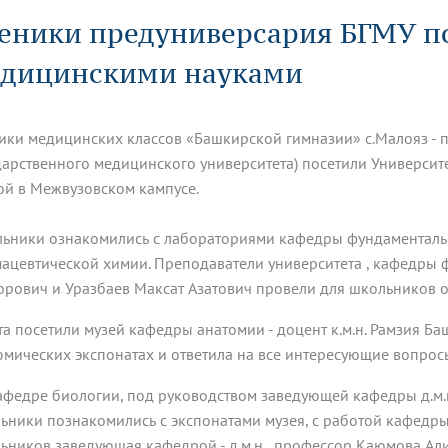
динатуры
з обучающихся БГМУ
Расписание
Профсоюзный комитет
ная программа развития
еники предуниверсария БГМУ п
Антитеррор
кие исследования и
Диссертационные советы
ьный аккредитационный
ия выпускников
Научно-образовательный
Работа музеев на кафедрах
я, ЛЭК
дицинскими науками
медицинский кластер
Аспирантура
ие граждан
ентр
Фотогалерея
БГМУ - ВУЗ здорового образа 
«Нижневолжский»
рии мегагранта
Полезные интернет-ссылки
анковской картой
тету 90 лет
Реорганизация вуза
Университету 85 лет
ики медицинских классов «Башкирской гимназии» с.Малояз - 
ия для студентов
ейтингах университетов
Я-профессионал
Управление инновационной
твет
деятельности
дарственного медицинского университета) посетили Университ
ое отделение «Движение
Альманах "Исторический вестни
ой в
Межвузовском кампусе.
 БГМУ
орий БГМУ
Евразийский НОЦ
обучение
Социальная работа в системе
ьники ознакомились с лабораториями кафедры фундаменталь
здравоохранения
ацевтической химии. Преподаватели университета ,
кафедры ф
орович и Уразбаев Максат Азатович провели для школьников 
иональное обучение
Инновационные образователь
проекты
та посетили музей кафедры анатомии - доцент к.м.н. Рамзия Ба
омических экспонатах и ответила на все интересующие вопро
афедре биологии, под руководством заведующей кафедры д.м.
ьники познакомились с экспонатами музея, с работой кафед
ьников заведующая кафедрой - д.м.н., профессор Каюмова Али