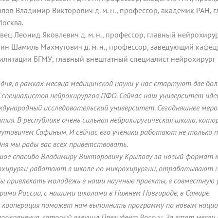
ылов Владимир Викторович д. м. н., профессор, академик РАН,
Москва.
авец Леонид Яковлевич д. м. н., профессор, главный нейрохир
фин Шамиль Махмутович д. м. н., профессор, заведующий каф
илитации БГМУ, главный внештатный специалист нейрохирург 
одня, в рамках месяца медицинской науки у нас стартуют две б
 специалистов нейрохирургов ПФО. Сейчас наш университет ид
ждународный исследовательский университет. Сегодняшнее мер
ития. В республике очень сильная нейрохиругическая школа, кот
утовичем Сафиным. И сейчас его ученики работают не только по в
дня мы рады вас всех приветствовать.
шое спасибо Владимиру Викторовичу Крылову за новый формат к
охирурги работают в школе по микрохирургии, отрабатывают нав
ы привлекать молодежь в наши научные проекты, в совместную 
рами России, с нашими школами в Нижнем Новгороде, в Самаре.
я кооперация поможет нам выполнить программу по новым наци
воохранения, который озвучил Президент России. За этот месяц