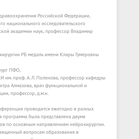
дравоохранения Российской Федерации,
го национального исследовательского
йской академии наук, профессор Владимир
охирургии РБ медаль имени Клары Гумеровны
рург ПФО,
 им. проф. А. Л. Поленова, профессор кафедры
нтра Алмазова, врач функциональной и
ии, профессор, д.м.н.
онференция проводится ежегодно в разных
ая программа была представлена двумя
дов по основным направлениям нейрохирургии.
священный вопросам образования в