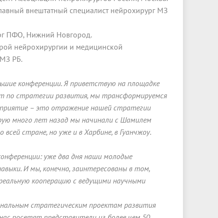
 главный внештатный специалист нейрохирург МЗ
ург ПФО, Нижний Новгород.
едрой нейрохирургии и медицинской
МЗ РБ.
ольшие конференции. Я приветствую на площадке
ет по стратегии развития, мы трансформируемся
оприятие – это отражение нашей стратегии
орую много лет назад мы начинали с Шамилем
сей стране, но уже и в Харбине, в Гуанчжоу.
онференции: уже два дня наши молодые
ыки. И мы, конечно, заинтересованы в том,
реальную кооперацию с ведущими научными
ональным стратегическим проектам развития
 нас посетят представители из более чем 50