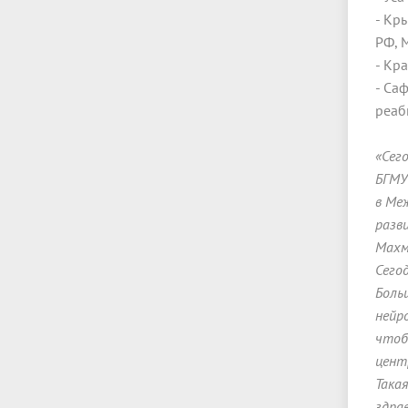
- Кр
РФ, 
- Кр
- Са
реаб
«Сег
БГМУ
в Ме
разв
Махм
Сего
Боль
нейр
чтоб
цент
Така
здра