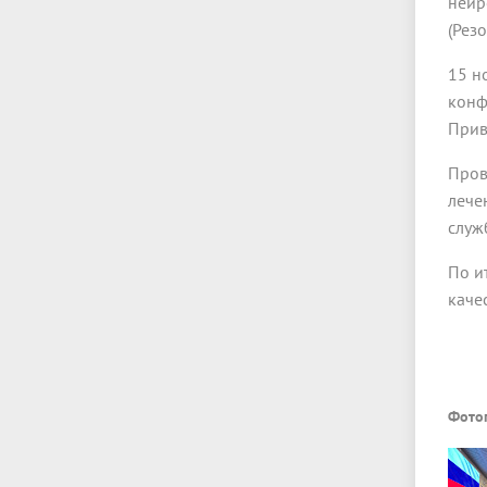
нейр
(Рез
15 н
конф
Прив
Пров
лече
служ
По и
каче
Фото