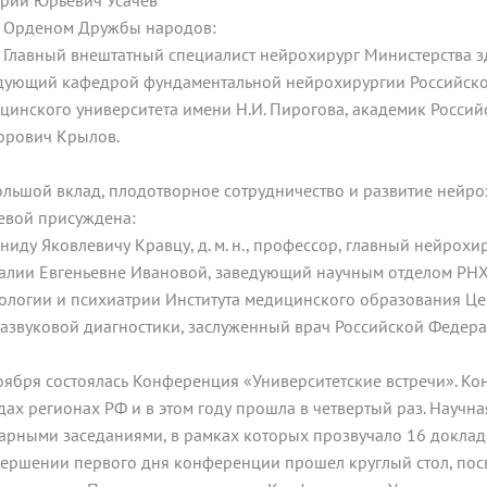
рий Юрьевич Усачев
рденом Дружбы народов:
авный внештатный специалист нейрохирург Министерства з
дующий кафедрой фундаментальной нейрохирургии Российско
цинского университета имени Н.И. Пирогова, академик Росси
орович Крылов.
ольшой вклад, плодотворное сотрудничество и развитие нейр
евой присуждена:
ониду Яковлевичу Кравцу, д. м. н., профессор, главный нейрохи
талии Евгеньевне Ивановой, заведующий научным отделом РНХИ
ологии и психиатрии Института медицинского образования Це
развуковой диагностики, заслуженный врач Российской Федерац
оября состоялась Конференция «Университетские встречи». К
дах регионах РФ и в этом году прошла в четвертый раз. Научн
арными заседаниями, в рамках которых прозвучало 16 докла
вершении первого дня конференции прошел круглый стол, по