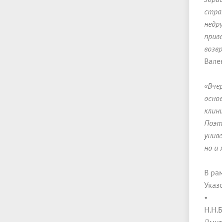
стра
недр
прив
возв
Вале
«Вче
осно
клин
Поэт
унив
но и
В ра
Указ
• Ди
Н.Н.