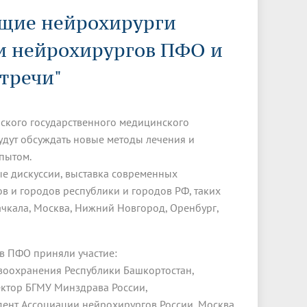
Менеджмент качества
Лицензии
Совет кураторов
ущие нейрохирурги
Сведения об образовательной
Докторантура
организации
Государственная итоговая аттестация
Выпускники БГМУ – ветераны ВОВ
и нейрохирургов ПФО и
Грантовые фонды
жизни
Карта сайта
Внутренняя оценка качества
Юбиляры
образования
Научные издания
тречи"
Трансформация университета
Празднование 75-летия Победы в
Всероссийская студенческая
Публикационная активность
Великой Отечественной войне
олимпиада по хирургии с
ского государственного медицинского
к"
НИИ кардиологии
«МЕДМОЛ»
международным участием
удут обсуждать новые методы лечения и
Научная ординатура
Новые образовательные программы
пытом.
ые дискуссии, выставка современных
Электронная учебная библиотека
в и городов республики и городов РФ, таких
ные
Аккредитация специалиста
хачкала, Москва, Нижний Новгород, Оренбург,
Наставничество в сфере
здравоохранения
в ПФО приняли участие:
авоохранения Республики Башкортостан,
ректор БГМУ Минздрава России,
идент Ассоциации нейрохирургов России, Москва.