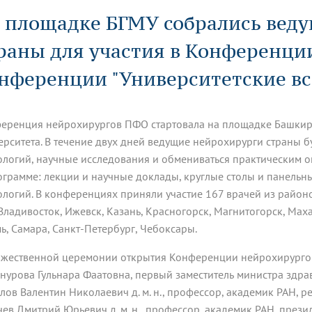
динатуры
з обучающихся БГМУ
Расписание
Профсоюзный комитет
ная программа развития
 площадке БГМУ собрались вед
Антитеррор
кие исследования и
Диссертационные советы
ьный аккредитационный
ия выпускников
Научно-образовательный
Работа музеев на кафедрах
я, ЛЭК
раны для участия в Конференци
медицинский кластер
Аспирантура
ие граждан
ентр
Фотогалерея
БГМУ - ВУЗ здорового образа 
«Нижневолжский»
рии мегагранта
Полезные интернет-ссылки
нференции "Университетские вс
анковской картой
тету 90 лет
Реорганизация вуза
Университету 85 лет
ия для студентов
ейтингах университетов
Я-профессионал
Управление инновационной
твет
деятельности
еренция нейрохирургов ПФО стартовала на площадке Башкир
ое отделение «Движение
Альманах "Исторический вестни
 БГМУ
ерситета. В течение двух дней ведущие нейрохирурги страны б
орий БГМУ
Евразийский НОЦ
обучение
Социальная работа в системе
ологий, научные исследования и обмениваться практическим о
здравоохранения
ограмме: лекции и научные доклады, круглые столы и панельн
ологий. В конференциях приняли участие 167 врачей из районо
иональное обучение
Инновационные образователь
 Владивосток, Ижевск, Казань, Красногорск, Магнитогорск, Ма
проекты
ь, Самара, Санкт-Петербург, Чебоксары.
ржественной церемонии открытия Конференции нейрохирурго
ннурова Гульнара Фаатовна, первый заместитель министра здр
влов Валентин Николаевич д. м. н., профессор, академик РАН, 
ачев Дмитрий Юрьевич д. м. н., профессор, академик РАН, през