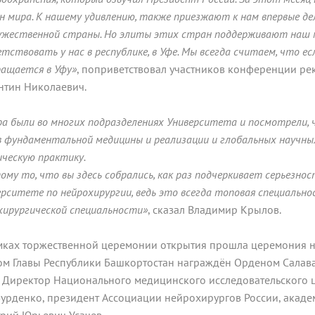
н мира. К нашему удивлению, также приезжают к нам впервые дел
ужественной страны. Но элиты этих стран поддерживают наш ме
етствовать у нас в республике, в Уфе. Мы всегда считаем, что ес
ращается в Уфу»
, поприветствовал участников конференции ре
нтин Николаевич.
ра были во многих подразделениях Университета и посмотрели, ч
в фундаментальной медицины и реализации и глобальных научны
ическую практику.
ому то, что вы здесь собрались, как раз подчеркивает серьезно
ерситете по нейрохирургии, ведь это всегда топовая специально
 хирургической специальности»
, сказал Владимир Крылов.
мках торжественной церемонии открытия прошла церемония н
ом Главы Республики Башкортостан награждён Орденом Салава
ректор Национального медицинского исследовательского ц
Бурденко, президент Ассоциации нейрохирургов России, акаде