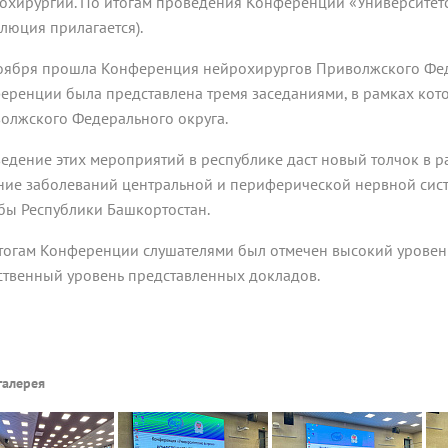
охирургии. По итогам проведения Конференции «Университетс
олюция прилагается).
оября прошла Конференция нейрохирургов Приволжского Фед
еренции была представлена тремя заседаниями, в рамках кот
олжского Федерального округа.
едение этих мероприятий в республике даст новый толчок в р
ние заболеваний центральной и периферической нервной сис
бы Республики Башкортостан.
тогам Конференции слушателями был отмечен высокий уровен
ственный уровень представленных докладов.
галерея