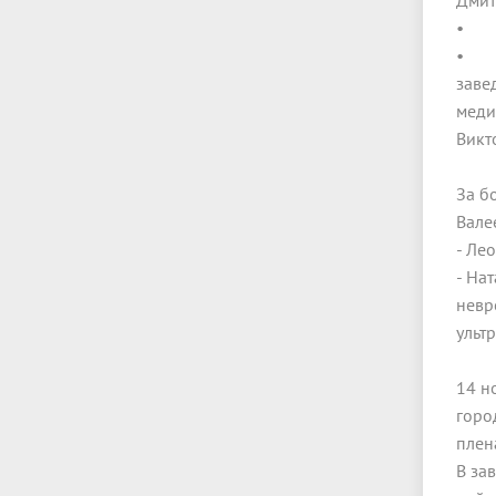
Дмит
• О
• Гл
заве
меди
Викт
За б
Вале
- Ле
- На
невр
ульт
14 н
горо
плен
В за