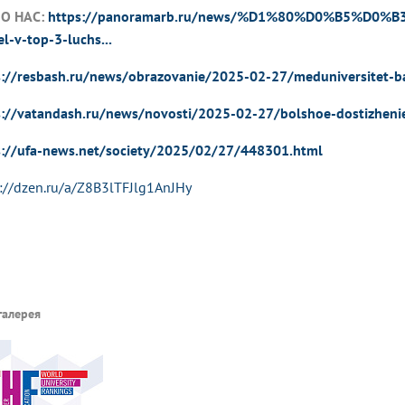
О НАС:
https://panoramarb.ru/news/%D1%80%D0%B5%D0%
l-v-top-3-luchs...
s://resbash.ru/news/obrazovanie/2025-02-27/meduniversitet-bas
s://vatandash.ru/news/novosti/2025-02-27/bolshoe-dostizhe
s://ufa-news.net/society/2025/02/27/448301.html
s://dzen.ru/a/Z8B3lTFJlg1AnJHy
галерея