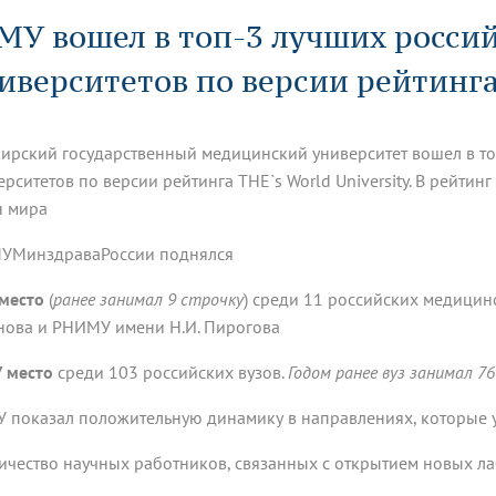
динатуры
з обучающихся БГМУ
Расписание
Профсоюзный комитет
ная программа развития
МУ вошел в топ-3 лучших росси
Антитеррор
кие исследования и
Диссертационные советы
ьный аккредитационный
ия выпускников
Научно-образовательный
Работа музеев на кафедрах
я, ЛЭК
иверситетов по версии рейтинга 
медицинский кластер
Аспирантура
ие граждан
ентр
Фотогалерея
БГМУ - ВУЗ здорового образа 
«Нижневолжский»
рии мегагранта
Полезные интернет-ссылки
анковской картой
тету 90 лет
Реорганизация вуза
Университету 85 лет
ирский государственный медицинский университет вошел в т
ия для студентов
ейтингах университетов
Я-профессионал
Управление инновационной
твет
деятельности
ерситетов по версии рейтинга THE`s World University. В рейти
ое отделение «Движение
Альманах "Исторический вестни
н мира
 БГМУ
орий БГМУ
Евразийский НОЦ
обучение
Социальная работа в системе
УМинздраваРоссии поднялся
здравоохранения
 место
(
ранее занимал 9 строчку
) среди 11 российских медицин
нова и РНИМУ имени Н.И. Пирогова
иональное обучение
Инновационные образователь
проекты
7 место
среди 103 российских вузов.
Годом ранее вуз занимал 7
 показал положительную динамику в направлениях, которые 
личество научных работников, связанных с открытием новых л