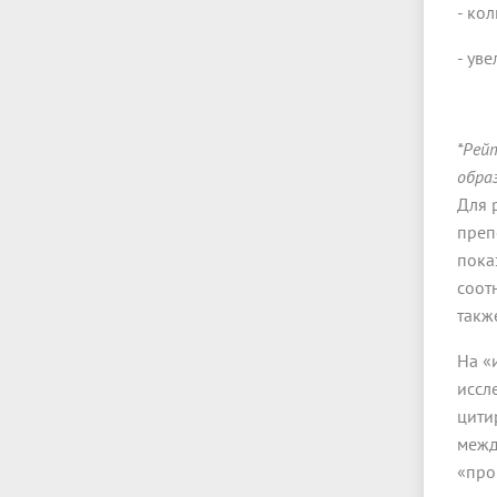
- ко
- ув
*Рей
обра
Для 
преп
пока
соот
такж
На «
иссл
цити
межд
«про