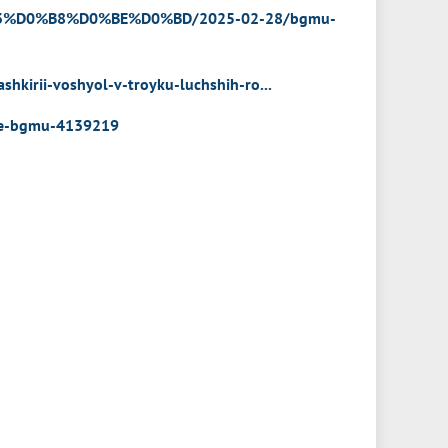
B3%D0%B8%D0%BE%D0%BD/2025-02-28/bgmu-
hkirii-voshyol-v-troyku-luchshih-ro...
nie-bgmu-4139219