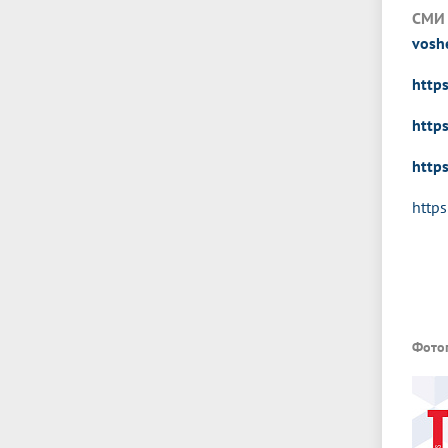
СМИ 
voshe
http
http
http
http
Фото