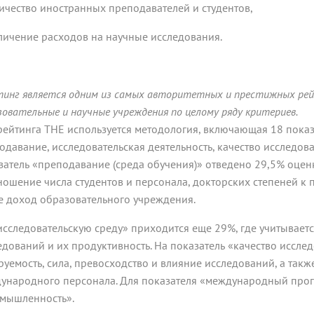
личество иностранных преподавателей и студентов,
еличение расходов на научные исследования.
тинг является одним из самых авторитетных и престижных рей
зовательные и научные учреждения по целому ряду критериев.
рейтинга THE используется методология, включающая 18 показ
одавание, исследовательская деятельность, качество исследов
затель «преподавание (среда обучения)» отведено 29,5% оцен
ношение числа студентов и персонала, докторских степеней к 
е доход образовательного учреждения.
исследовательскую среду» приходится еще 29%, где учитываетс
едований и их продуктивность. На показатель «качество иссле
руемость, сила, превосходство и влияние исследований, а такж
ународного персонала. Для показателя «международный прогн
мышленность».