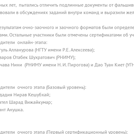
ных лет, пытались отличить подлинные документы от фальшив
твовали в обсуждениях заданий внутри команд и выразили же
.
езультатам очно-заочного и заочного форматов были опреде
ами. Остальные участники были отмечены сертификатами об уч
дители онлайн-этапа:
гуль Алланурова (НГТУ имени Р.Е. Алексеева);
азаров Отабек Шухратович (РНИМУ);
Кучава Нини (РНИМУ имени Н. И. Пирогова) и Дао Туан Киет (УГН
дители очного этапа (Базовый уровень):
ададия Нирав Кешубхай;
Пател Шарад Вижайкумар;
ант Анушка.
дители очного этапа (Первый сертификационный уровень):