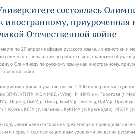
динатуры
з обучающихся БГМУ
Расписание
Профсоюзный комитет
ная программа развития
Университете состоялась Олимп
Антитеррор
кие исследования и
Диссертационные советы
ьный аккредитационный
ия выпускников
Научно-образовательный
Работа музеев на кафедрах
я, ЛЭК
к иностранному, приуроченная 
медицинский кластер
Аспирантура
ие граждан
ентр
Фотогалерея
БГМУ - ВУЗ здорового образа 
«Нижневолжский»
рии мегагранта
Полезные интернет-ссылки
ликой Отечественной войне
анковской картой
тету 90 лет
Реорганизация вуза
Университету 85 лет
ия для студентов
ейтингах университетов
Я-профессионал
Управление инновационной
твет
деятельности
 марта по 29 апреля кафедра русского языка, лингвистики 
ое отделение «Движение
Альманах "Исторический вестни
ии совместно с деканатом по работе с иностранными обучаю
 БГМУ
одную Олимпиаду по русскому языку как иностранному, приу
орий БГМУ
Евразийский НОЦ
обучение
Социальная работа в системе
ественной войне.
здравоохранения
роприятии приняло участие свыше 1 000 иностранных студенто
иональное обучение
Инновационные образователь
ии: БГМУ, УГНТУ, УЮИ МВД (г.Уфа), РНИМУ им. Пирогова (г. Москва
проекты
 (г. Пермь), ОмГУ, (г. Омск), ТюмГУ (г. Тюмень), ОрГУ (г. Оренбу
( г. Курск), КБГУ ( г. Нальчик) , КубГМУ ( г. Краснодар), ИГХТУ (
ом году Олимпиада состояла из трех этапов и проводилась в о
вым и первым сертификационным уровнями владения русским