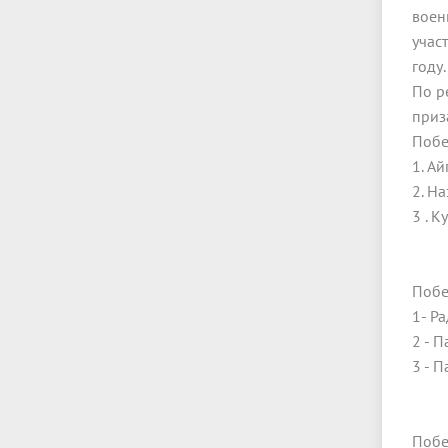
воен
учас
году
По р
приз
Побе
1. Ай
2. Н
3 . 
Побе
1- Р
2 - 
3 - П
Побе