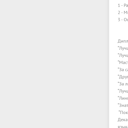
1 - 
2 - 
3 - 
Дипл
“Луч
“Луч
“Мас
“За 
“Дру
“За 
“Луч
“Лин
“Зна
“Пок
Дека
язык