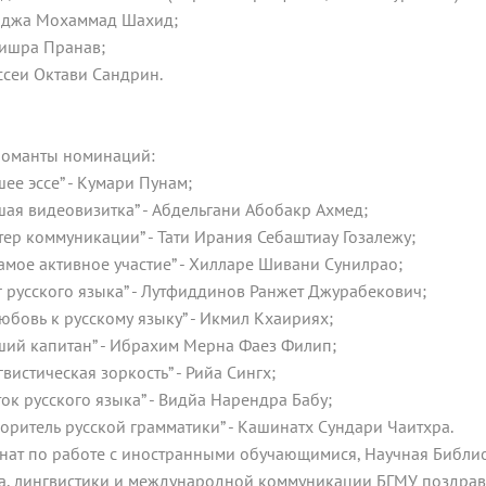
Раджа Мохаммад Шахид;
Мишра Пранав;
Оссеи Октави Сандрин.
оманты номинаций:
шее эссе” - Кумари Пунам;
шая видеовизитка” - Абдельгани Абобакр Ахмед;
тер коммуникации” - Тати Ирания Себаштиау Гозалежу;
самое активное участие” - Хилларе Шивани Сунилрао;
г русского языка” - Лутфиддинов Ранжет Джурабекович;
любовь к русскому языку” - Икмил Кхаириях;
ший капитан” - Ибрахим Мерна Фаез Филип;
гвистическая зоркость” - Рийа Сингх;
ток русского языка” - Видйа Нарендра Бабу;
оритель русской грамматики” - Кашинатх Сундари Чаитхра.
нат по работе с иностранными обучающимися, Научная Библио
а, лингвистики и международной коммуникации БГМУ поздрав