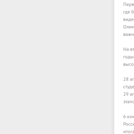
Перв
где 
виде
Олим
важн
На в
годы
высо
28 а
студ
29 а
этап
6 ко
Росс
итог