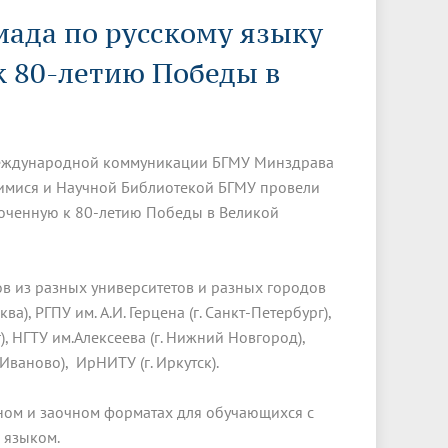
Менеджмент качества
Лицензии
Совет кураторов
иада по русскому языку
Сведения об образовательной
Докторантура
организации
Государственная итоговая аттестация
Выпускники БГМУ – ветераны ВОВ
к 80-летию Победы в
Грантовые фонды
жизни
Карта сайта
Внутренняя оценка качества
Юбиляры
образования
Научные издания
Трансформация университета
Празднование 75-летия Победы в
Всероссийская студенческая
Публикационная активность
Великой Отечественной войне
олимпиада по хирургии с
и международной коммуникации БГМУ Минздрава
к"
НИИ кардиологии
«МЕДМОЛ»
международным участием
щимися и Научной Библиотекой БГМУ провели
роченную к 80-летию Победы в Великой
Научная ординатура
Новые образовательные программы
Электронная учебная библиотека
в из разных университетов и разных городов
ные
Аккредитация специалиста
), РГПУ им. А.И. Герцена (г. Санкт-Петербург),
Наставничество в сфере
рг), НГТУ им.Алексеева (г. Нижний Новгород),
здравоохранения
 г.Иваново), ИрНИТУ (г. Иркутск).
чном и заочном форматах для обучающихся с
 языком.