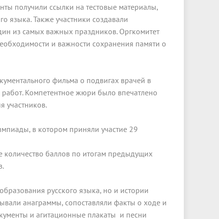
енты получили ссылки на тестовые материалы,
о языка. Также участники создавали
один из самых важных праздников. Оргкомитет
необходимости и важности сохранения памяти о
окументального фильма о подвигах врачей в
0 работ. Компетентное жюри было впечатлено
я участников.
импиады, в котором приняли участие 29
е количество баллов по итогам предыдущих
з.
образования русского языка, но и истории
дывали анаграммы, сопоставляли факты о ходе и
кументы и агитационные плакаты и песни