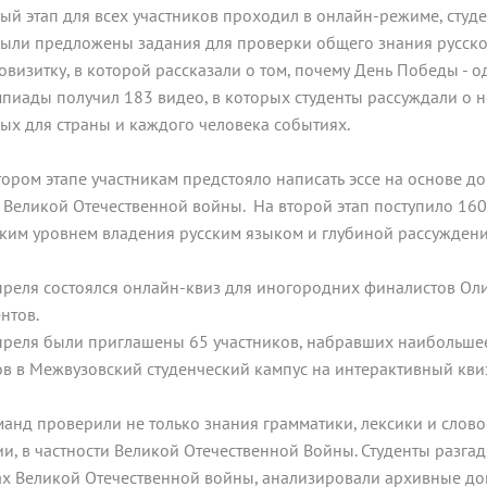
ый этап для всех участников проходил в онлайн-режиме, студ
были предложены задания для проверки общего знания русског
овизитку, в которой рассказали о том, почему День Победы - 
пиады получил 183 видео, в которых студенты рассуждали о 
ых для страны и каждого человека событиях.
тором этапе участникам предстояло написать эссе на основе д
 Великой Отечественной войны. На второй этап поступило 16
ким уровнем владения русским языком и глубиной рассуждени
преля состоялся онлайн-квиз для иногородних финалистов Ол
ентов.
преля были приглашены 65 участников, набравших наибольше
ов в Межвузовский студенческий кампус на интерактивный кви
манд проверили не только знания грамматики, лексики и слово
ии, в частности Великой Отечественной Войны. Студенты разга
ах Великой Отечественной войны, анализировали архивные до