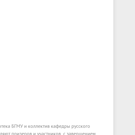
тека БГМУ и коллектив кафедры русского
ляют призеров и участников с завершением