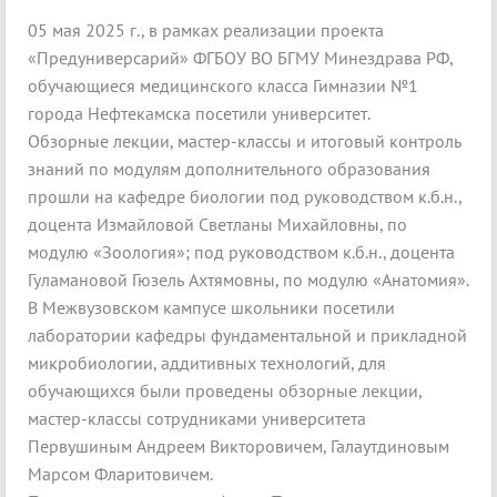
05 мая 2025 г., в рамках реализации проекта
«Предуниверсарий» ФГБОУ ВО БГМУ Минездрава РФ,
обучающиеся медицинского класса Гимназии №1
города Нефтекамска посетили университет.
Обзорные лекции, мастер-классы и итоговый контроль
знаний по модулям дополнительного образования
прошли на кафедре биологии под руководством к.б.н.,
доцента Измайловой Светланы Михайловны, по
модулю «Зоология»; под руководством к.б.н., доцента
Гуламановой Гюзель Ахтямовны, по модулю «Анатомия».
В Межвузовском кампусе школьники посетили
лаборатории кафедры фундаментальной и прикладной
микробиологии, аддитивных технологий, для
обучающихся были проведены обзорные лекции,
мастер-классы сотрудниками университета
Первушиным Андреем Викторовичем, Галаутдиновым
Марсом Фларитовичем.