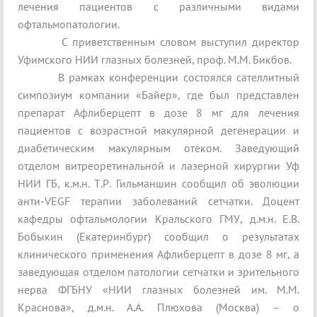
лечения пациентов с различными видами
офтальмопатологии.
С приветственным словом выступил директор
Уфимского НИИ глазных болезней, проф. М.М. Бикбов.
В рамках конференции состоялся сателлитный
симпозиум компании «Байер», где был представлен
препарат Афлиберцепт в дозе 8 мг для лечения
пациентов с возрастной макулярной дегенерации и
диабетическим макулярным отеком. Заведующий
отделом витреоретинальной и лазерной хирургии Уф
НИИ ГБ, к.м.н. Т.Р. Гильманшин сообщил об эволюции
анти-VEGF терапии заболеваний сетчатки. Доцент
кафедры офтальмологии Кральского ГМУ, д.м.н. Е.В.
Бобыкин (Екатеринбург) сообщил о результатах
клинического применения Афлиберцепт в дозе 8 мг, а
заведующая отделом патологии сетчатки и зрительного
нерва ФГБНУ «НИИ глазных болезней им. М.М.
Краснова», д.м.н. А.А. Плюхова (Москва) – о