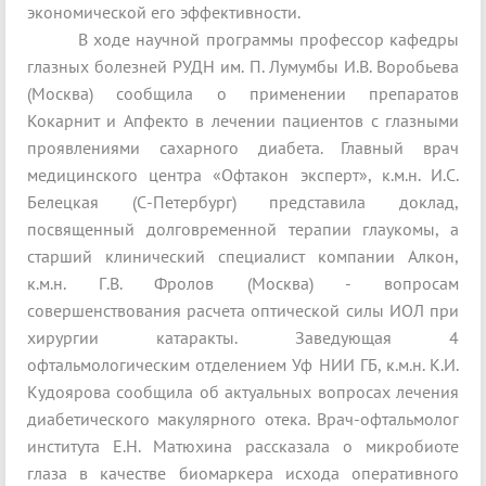
экономической его эффективности.
В ходе научной программы профессор кафедры
глазных болезней РУДН им. П. Лумумбы И.В. Воробьева
(Москва) сообщила о применении препаратов
Кокарнит и Апфекто в лечении пациентов с глазными
проявлениями сахарного диабета. Главный врач
медицинского центра «Офтакон эксперт», к.м.н. И.С.
Белецкая (С-Петербург) представила доклад,
посвященный долговременной терапии глаукомы, а
старший клинический специалист компании Алкон,
к.м.н. Г.В. Фролов (Москва) - вопросам
совершенствования расчета оптической силы ИОЛ при
хирургии катаракты. Заведующая 4
офтальмологическим отделением Уф НИИ ГБ, к.м.н. К.И.
Кудоярова сообщила об актуальных вопросах лечения
диабетического макулярного отека. Врач-офтальмолог
института Е.Н. Матюхина рассказала о микробиоте
глаза в качестве биомаркера исхода оперативного