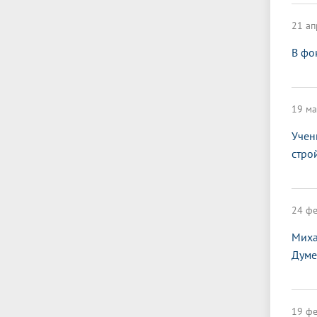
21 ап
В фо
19 ма
Учен
стро
24 фе
Миха
Думе
19 фе