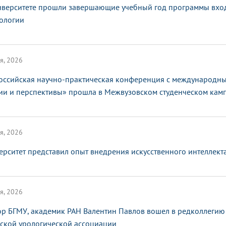
иверситете прошли завершающие учебный год программы вхо
ологии
я, 2026
оссийская научно-практическая конференция с международным
ии и перспективы» прошла в Межвузовском студенческом кам
я, 2026
ерситет представил опыт внедрения искусственного интеллек
я, 2026
ор БГМУ, академик РАН Валентин Павлов вошел в редколлегию
ской урологической ассоциации