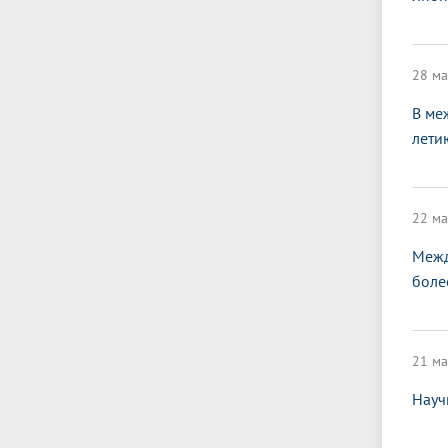
28 ма
В ме
лети
22 ма
Межд
боле
21 ма
Науч