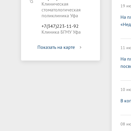
Клиническая
19 ию
стоматологическая
поликлиника Уфа
На п
«Нед
+7(347)223-11-92
Клиника БГМУ Уфа
Показать на карте
11 ию
На п
посв
10 ию
В ко
08 ию