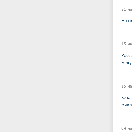
21 ма
На п
15 ма
Росс
меду
15 ма
Юная
микр
04 ма