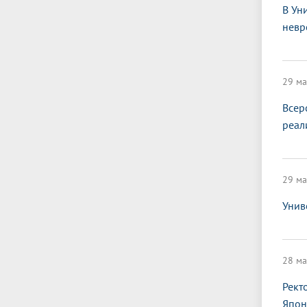
В Ун
невр
29 ма
Всер
реал
29 ма
Унив
28 ма
Рект
Япон