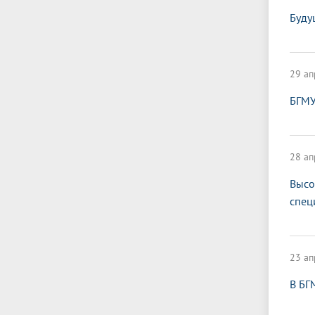
Буду
29 ап
БГМУ
28 ап
Высо
спец
23 ап
В БГ