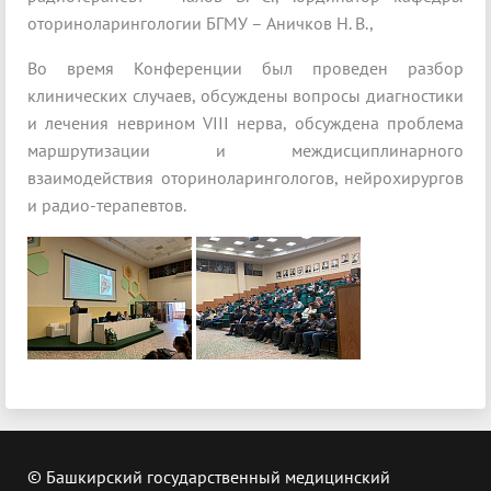
оториноларингологии БГМУ – Аничков Н. В.,
Во время Конференции был проведен разбор
клинических случаев, обсуждены вопросы диагностики
и лечения неврином VIII нерва, обсуждена проблема
маршрутизации и междисциплинарного
взаимодействия оториноларингологов, нейрохирургов
и радио-терапевтов.
© Башкирский государственный медицинский