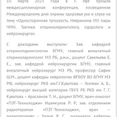
10 марта 2023 года в г. Уфе прошла
междисциплинарная конференция, посвященная
Международному дню охраны здоровья уха и слуха на
тему «Односторонняя тугоухость. Невринома VIII пары
ЧМН. Тактика оториноларинголога, сурдолога и
нейрохирурга».
С докладами выступили: Зав. кафедрой
оториноларингологии БГМУ, главный внештатный
оториноларинголог МЗ РБ, д.м.н., доцент Савельева Е.
Е., зав. кафедрой нейрохирургии БГМУ, главный
внештатный нейрохирург МЗ РБ, профессор Сафин
Ш.М., доцент кафедры неврологии ФГБОУ ВО БГМУ МЗ
РФ, нейрохирург РКб им.Г.Г.Куватова – Гехтман А. Б.,
нейрохирург высшей категории ГБУЗ РБ РКБ им. Г. Г.
Куватова – Арасланов Т. Н., доцент БГМУ, врач-онколог
«ПЭТ-Технолоджи» Ишемгулов Р. Р, зав. отделением
радиотерапии «ПЭТ-Технолоджи», врач –
радиотерапевт - Чалов В. С., .ординатор кафедры