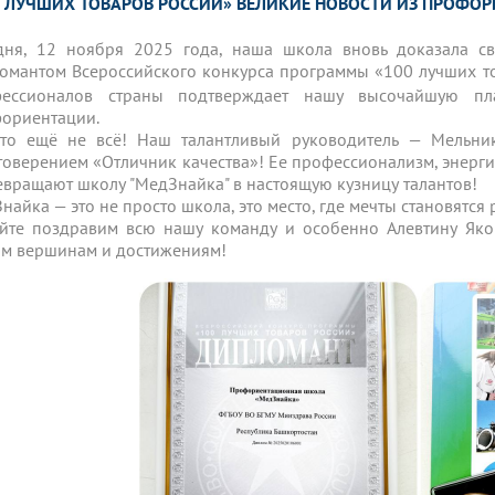
00 ЛУЧШИХ ТОВАРОВ РОССИИ» ВЕЛИКИЕ НОВОСТИ ИЗ ПРОФ
дня, 12 ноября 2025 года, наша школа вновь доказала с
омантом Всероссийского конкурса программы «100 лучших т
фессионалов страны подтверждает нашу высочайшую пл
ориентации.
то ещё не всё! Наш талантливый руководитель — Мельни
товерением «Отличник качества»! Ее профессионализм, энерг
евращают школу "МедЗнайка" в настоящую кузницу талантов!
найка — это не просто школа, это место, где мечты становятся 
йте поздравим всю нашу команду и особенно Алевтину Яко
м вершинам и достижениям!