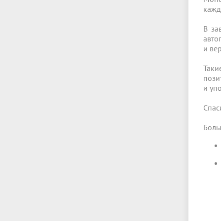
кажд
В за
авто
и вер
Таки
пози
и уп
Спас
Боль