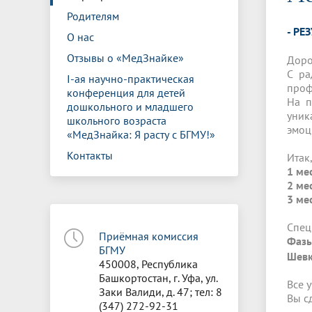
Управление международной
Отдел ор
Профсою
Родителям
Электронный ящик доверия
Комплекс
деятельности
Итоги научно-исследовательской
Клиничес
- РЕ
Санаторий-профилакторий БГМУ
Совет обучающихся
БГМУ
Федерал
Ассоциац
работы
испытани
О нас
центр
Отзывы о «МедЗнайке»
Абитуриенту
Золотой фонд БГМУ
Обращен
Медиа ц
Доро
Конференции и форумы
Лаборато
С ра
I-ая научно-практическая
Видеогалерея
Жизнь иностранных студентов БГМУ
Оплата б
Универси
проф
конференция для детей
Информация для инвалидов и лиц с
Проблемные научные комиссии
Информац
БГМУ в р
На п
дошкольного и младшего
Эндаумент
Вопрос-о
ограниченными возможностями
уник
школьного возраста
Штаб студенческих отрядов БГМУ
Первичн
здоровья
эмоц
«МедЗнайка: Я расту с БГМУ!»
Первых»
Институт урологии и клинической
Репозит
Медицинский инспектор
Онлайн 
Контакты
Итак
онкологии
1 ме
2 ме
3 ме
Независимая оценка качества
Професс
образования
Спец
Приёмная комиссия
Фазы
БГМУ
Шевк
450008, Республика
Башкортостан, г. Уфа, ул.
Все 
Заки Валиди, д. 47; тел: 8
Вы с
(347) 272-92-31