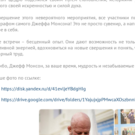
ого своей искренностью и силой духа.
вершение этого невероятного мероприятия, все участники 
графом самого Джеффа Монсона! Это не просто сувенир, а на
е в себя.
е встречи – бесценный опыт. Они дают возможность не толь
тивной энергией, вдохновиться на новые свершения и понять, 
орный труд.
ибо, Джефф Монсон, за ваше время, мудрость и незабываемые
ше фото по ссылке:
https://disk.yandex.ru/d/41evljeYBdgHIg
https://drive.google.com/drive/folders/1YajujxjpPMwcaXOszb