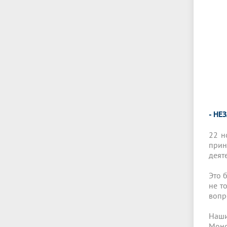
- НЕ
22 н
прин
деят
Это 
не т
вопр
Наши
Монс