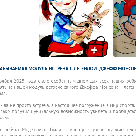
ЗАБЫВАЕМАЯ МОДУЛЬ-ВСТРЕЧА С ЛЕГЕНДОЙ: ДЖЕФФ МОНСОН
оября 2025 года стало особенным днем для всех наших ре
ять на нашей модуль-встрече самого Джеффа Монсона – леген
еля.
была не просто встреча, а настоящее погружение в мир спорта,
олько получили уникальную возможность увидеть и пообщатьс
осы.
 ребята МедЗнайки были в восторге, узнав лучшие тех
он щедро поделился своим путем становления, историями 