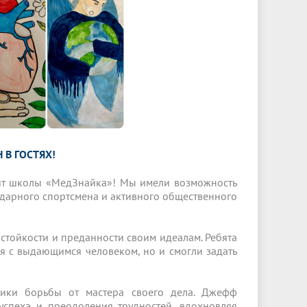
 В ГОСТЯХ!
бят школы «МедЗнайка»! Мы имели возможность
дарного спортсмена и активного общественного
 стойкости и преданности своим идеалам. Ребята
я с выдающимся человеком, но и смогли задать
ники борьбы от мастера своего дела. Джефф
успеха и преодоления трудностей, вдохновляя