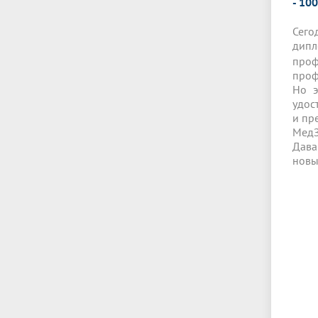
- 1
Сего
дипл
про
проф
Но э
удос
и пр
МедЗ
Дава
новы