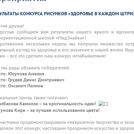
динатуры
з обучающихся БГМУ
Расписание
Профсоюзный комитет
ная программа развития
Антитеррор
кие исследования и
Диссертационные советы
ЗУЛЬТАТЫ КОНКУРСА РИСУНКОВ «ЗДОРОВЬЕ В КАЖДОМ ШТРИ
ьный аккредитационный
ия выпускников
Научно-образовательный
Работа музеев на кафедрах
я, ЛЭК
медицинский кластер
Аспирантура
ие граждан
ентр
Фотогалерея
БГМУ - ВУЗ здорового образа 
«Нижневолжский»
гие друзья!
рии мегагранта
Полезные интернет-ссылки
достью сообщаем вам результаты нашего яркого и вдохнов
анковской картой
тету 90 лет
Реорганизация вуза
Университету 85 лет
ориентационной школой «МедЗнайка»!
ия для студентов
ейтингах университетов
Я-профессионал
Управление инновационной
ротяжении нескольких недель мы получили множество пот
твет
деятельности
альный взгляд на здоровье и его значение в нашей жизни. Вы
ое отделение «Движение
Альманах "Исторический вестни
ии – все это сделало наш конкурс незабываемым!
 БГМУ
орий БГМУ
Евразийский НОЦ
обучение
Социальная работа в системе
, мы рады объявить победителей:
здравоохранения
сто: Юсупова Амелия
сто: Грудев Денис Дмитриевич
сто: Оксанич Полина
иональное обучение
Инновационные образователь
проекты
иальные призы также получают:
лбакова Камилла – за оригинальность идеи!
унова Кира – за лучшее использование цвета!
участники продемонстрировали невероятное творчество и талан
делали этот конкурс настоящим праздником искусства и здоров