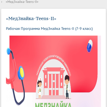
›
«МедЗнайка-Teens-II»
«МедЗнайка-Teens-II»
Рабочая Программа МедЗнайка Teens-II (7-9 класс)