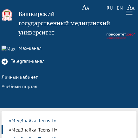
RU
EN
Башкирский
государственный медицинский
университет
Max-канал
Telegram-канал
Личный кабинет
Учебный портал
«МедЗнайка-Teens-I»
«МедЗнайка-Teens-II»