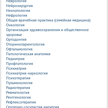
Неврология
Нейрохирургия
Неонатология
Нефрология
Общая врачебная практика (семейная медицина)
Онкология
Организация здравоохранения и общественное
здоровье
Ортодонтия
Оториноларингология
Офтальмология
Патологическая анатомия
Педиатрия
Профпатология
Психиатрия
Психиатрия-наркология
Психотерапия
Пульмонология
Радиотерапия
Ревматология
Рентгенология
Рефлексотерапия
Сердечно-сосудистая хирургия