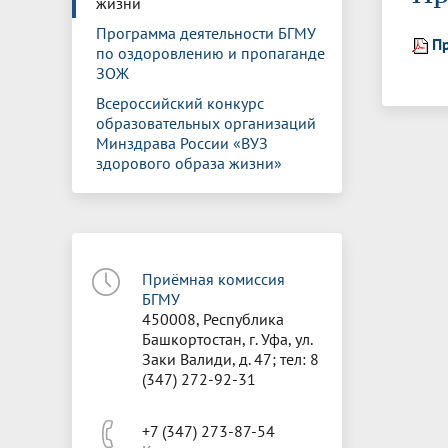
жизни
Управление международной
Отдел ор
Профсою
Электронный ящик доверия
Комплекс
деятельности
Итоги научно-исследовательской
Клиничес
Программа деятельности БГМУ
П
Санаторий-профилакторий БГМУ
Совет обучающихся
БГМУ
Федерал
Ассоциац
работы
испытани
по оздоровлению и пропаганде
центр
ЗОЖ
Абитуриенту
Золотой фонд БГМУ
Обращен
Медиа ц
Всероссийский конкурс
Конференции и форумы
Лаборато
Видеогалерея
Жизнь иностранных студентов БГМУ
Оплата б
Универси
образовательных организаций
Информация для инвалидов и лиц с
Проблемные научные комиссии
Информац
БГМУ в р
Минздрава России «ВУЗ
Эндаумент
Вопрос-о
ограниченными возможностями
здорового образа жизни»
Штаб студенческих отрядов БГМУ
Первичн
здоровья
Первых»
Институт урологии и клинической
Репозит
Медицинский инспектор
Онлайн 
онкологии
Приёмная комиссия
Независимая оценка качества
Професс
БГМУ
образования
450008, Республика
Башкортостан, г. Уфа, ул.
Заки Валиди, д. 47; тел: 8
(347) 272-92-31
+7 (347) 273-87-54