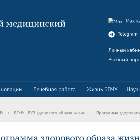
Max-к
й медицинский
Telegram-
Личный кабин
Учебный порт
нновации
Лечебная работа
Жизнь БГМУ
Науч
актических навыков
а и документы
йский центр глазной и
 культурно-массовой работе
ый офис
Обращение к ректору
Факультеты
Указ Президента Российской
Уф НИИ ГБ
Управление по информационн
Стратегические проекты
МУ
›
БГМУ - ВУЗ здорового образа жизни
›
Программа здорового
ской хирургии
Федерации «О стратегии научн
политике
еликой Победы
я комиссия
ть
Университету 90 лет
Медицинский колледж
Программа развития
технологического развития
о лечебной работе
ая жизнь
Договорная работа с клиничес
Спортивная жизнь
Российской Федерации»
ограмма здорового образа жиз
а
СМИ о вузе
базами