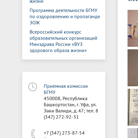
жизни
Управление международной
Отдел ор
Профсою
Электронный ящик доверия
Комплекс
деятельности
Итоги научно-исследовательской
Клиничес
Программа деятельности БГМУ
Санаторий-профилакторий БГМУ
Совет обучающихся
БГМУ
Федерал
Ассоциац
работы
испытани
по оздоровлению и пропаганде
центр
ЗОЖ
Абитуриенту
Золотой фонд БГМУ
Обращен
Медиа ц
Всероссийский конкурс
Конференции и форумы
Лаборато
Видеогалерея
Жизнь иностранных студентов БГМУ
Оплата б
Универси
образовательных организаций
Информация для инвалидов и лиц с
Проблемные научные комиссии
Информац
БГМУ в р
Минздрава России «ВУЗ
Эндаумент
Вопрос-о
ограниченными возможностями
здорового образа жизни»
Штаб студенческих отрядов БГМУ
Первичн
здоровья
Первых»
Институт урологии и клинической
Репозит
Медицинский инспектор
Онлайн 
онкологии
Приёмная комиссия
Независимая оценка качества
Професс
БГМУ
образования
450008, Республика
Башкортостан, г. Уфа, ул.
Заки Валиди, д. 47; тел: 8
(347) 272-92-31
+7 (347) 273-87-54