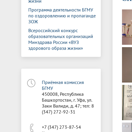
жизни
Управление международной
Отдел ор
Профсою
Электронный ящик доверия
Комплекс
деятельности
Итоги научно-исследовательской
Клиничес
Программа деятельности БГМУ
Санаторий-профилакторий БГМУ
Совет обучающихся
БГМУ
Федерал
Ассоциац
работы
испытани
по оздоровлению и пропаганде
центр
ЗОЖ
Абитуриенту
Золотой фонд БГМУ
Обращен
Медиа ц
Всероссийский конкурс
Конференции и форумы
Лаборато
Видеогалерея
Жизнь иностранных студентов БГМУ
Оплата б
Универси
образовательных организаций
Информация для инвалидов и лиц с
Проблемные научные комиссии
Информац
БГМУ в р
Минздрава России «ВУЗ
Эндаумент
Вопрос-о
ограниченными возможностями
здорового образа жизни»
Штаб студенческих отрядов БГМУ
Первичн
здоровья
Первых»
Институт урологии и клинической
Репозит
Медицинский инспектор
Онлайн 
онкологии
Приёмная комиссия
Независимая оценка качества
Професс
БГМУ
образования
450008, Республика
Башкортостан, г. Уфа, ул.
Заки Валиди, д. 47; тел: 8
(347) 272-92-31
+7 (347) 273-87-54