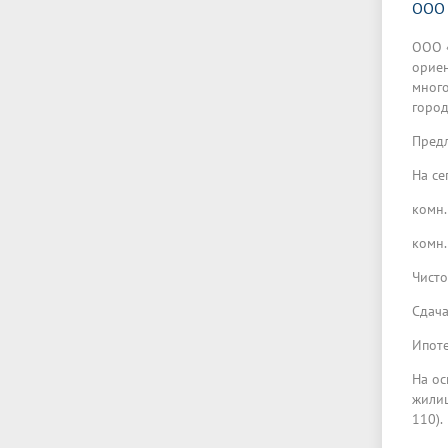
ООО 
ООО «
ориен
много
город
Предл
На се
комн.
комн.
Чисто
Сдача
Ипоте
На ос
жилищ
110).