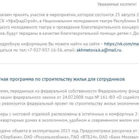
Уважаемые коллеги!
агаем принять участие в мероприятии, которое состоится 25 августа
К «УфаГрадСтрой», в Национальном молодежном театре Республики Ба
кого молодежного театра и проведение благотворительного концерта.
ов, будут переданы в качестве благотворительной помощи детям г. Дон
подробную информацию Вы можете найти на сайте –
https://vk.com/m
аться по тел: +7-927-937-16-56, email:
akhmetova.k.a@mail.ru
.
тная программа по строительству жилья для сотрудников
млях, переданных из федеральной собственности Федеральному фонд
зации федерального закона от 24.07.2008 года № 161-ФЗ «О содейст
 реализуется федеральный проект по строительству жилья экономичес
иры с чистовой отделкой расположены в эстетичных и комфортных 2-
квартирных домах в экологичном, удобном и современном жилом комп
сдачи объекта в эксплуатацию 2015 год. Предусмотрена рассрочка от
Сбербанк», ОАО «Россельхозбанк», ПАО «ВТБ24», ОАО «Банк Москвы»