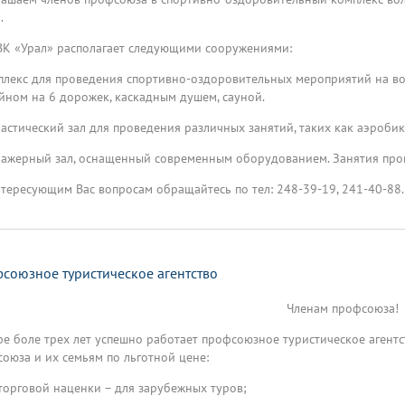
.
ВК «Урал» располагает следующими сооружениями:
плекс для проведения спортивно-оздоровительных мероприятий на в
йном на 6 дорожек, каскадным душем, сауной.
настический зал для проведения различных занятий, таких как аэробик
нажерный зал, оснащенный современным оборудованием. Занятия пров
тересующим Вас вопросам обращайтесь по тел: 248-39-19, 241-40-8
союзное туристическое агентство
Членам профсоюза!
Уфе боле трех лет успешно работает профсоюзное туристическое агент
оюза и их семьям по льготной цене:
 торговой наценки – для зарубежных туров;