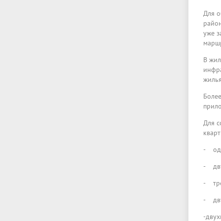
Для о
район
уже з
маршр
В жил
инфра
жилья
Более
прило
Для с
кварт
- одн
- дву
- тре
- дву
-двух