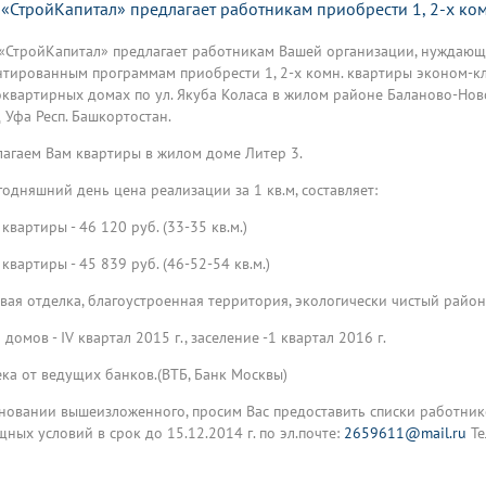
«СтройКапитал» предлагает работникам приобрести 1, 2-х ком
СтройКапитал» предлагает работникам Вашей организации, нуждающ
тированным программам приобрести 1, 2-х комн. квартиры эконом-к
квартирных домах по ул. Якуба Коласа в жилом районе Баланово-Нов
 Уфа Респ. Башкортостан.
агаем Вам квартиры в жилом доме Литер 3.
годняшний день цена реализации за 1 кв.м, составляет:
 квартиры - 46 120 руб. (33-35 кв.м.)
 квартиры - 45 839 руб. (46-52-54 кв.м.)
вая отделка, благоустроенная территория, экологически чистый район
 домов - IV квартал 2015 г., заселение -1 квартал 2016 г.
ка от ведущих банков.(ВТБ, Банк Москвы)
новании вышеизложенного, просим Вас предоставить списки работни
ных условий в срок до 15.12.2014 г. по эл.почте:
2659611@mail.ru
Те