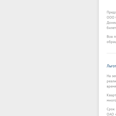
Предл
ООО С
Донец
билет
Всю 
обращ
Льго
На зе
реали
время
Кварт
много
Срок 
ОАО «