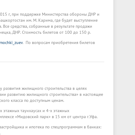
 2015 г, при поддержке Министерства обороны ДНР и
шкортостан им. М. Карима, где будет выступление
 Все средства, собранные в результате продажи
ецка, ДНР. Стоимость билетов от 100 до 150 р.
amochki_zuev
. По вопросам приобретения билетов
у развития жилищного строительства в целях
вии развитию жилищного строительства» в настоящее
кого класса по доступным ценам.
х этажных таунхаусах и 4-х этажных
лексе «Мидовский парк» в 15 км от центра г.Уфа.
 застройщика и ипотека по спецпрограммам в банках:
.