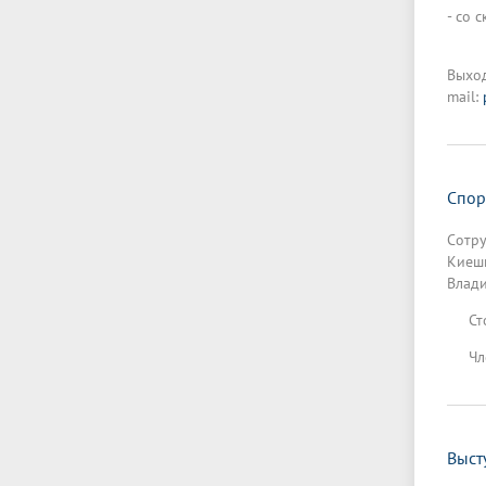
- со 
Обращ
Выход
mail:
Спор
Сотру
Киешк
Влади
Стоим
Член
Выст