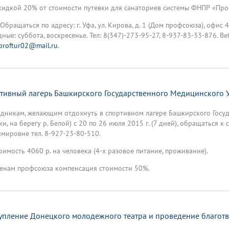
скидкой 20% от стоимости путевки для санаториев системы ФНПР «Проф
аться по адресу: г. Уфа, ул. Кирова, д. 1 (Дом профсоюза), офис 45
ные: суббота, воскресенье. Тел: 8(347)-273-95-27, 8-937-83-33-876. Веб-
proftur02@mail.ru
.
тивный лагерь Башкирского Государственного Медицинского У
дникам, желающим отдохнуть в спортивном лагере Башкирского Госуд
и, на берегу р. Белой) с 20 по 26 июля 2015 г. (7 дней), обращаться 
мировне тел. 8-927-23-80-510.
ость 4060 р. на человека (4-х разовое питание, проживание).
ам профсоюза компенсация стоимости 50%.
упление Донецкого молодежного театра и проведение благот