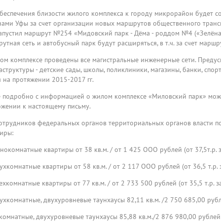
беспечения близости жилого комплекса к городу микрорайон будет 
ами Уфы за счет организации новых маршрутов общественного трансп
апустил маршрут №254 «Мидовский парк - Дёма - роддом №4 («Зелёна
утная сеть и автобусный парк будут расширяться, в т.ч. за счет марш
ом комплексе проведены все магистральные инженерные сети. Преду
структуры - детские сады, школы, поликлиники, магазины, банки, спо
 на протяжении 2015-2017 гг.
 подробно с информацией о жилом комплексе «Миловский парк» мож
жении к настоящему письму.
отрудников федеральных органов территориальных органов власти п
иры:
окомнатные квартиры от 38 кв.м. / от 1 425 ООО рублей (от 37,5т.р. за 
хкомнатные квартиры от 58 кв.м. / от 2 117 ООО рублей (от 36,5 т.р. за
хкомнатные квартиры от 77 кв.м. / от 2 733 500 рублей (от 35,5 т.р. за 
хкомнатные, двухуровневые таунхаусы 82,11 кв.м. /2 750 685,00 рублей 
комнатные, двухуровневые таунхаусы 85,88 кв.м./2 876 980,00 рублей (от