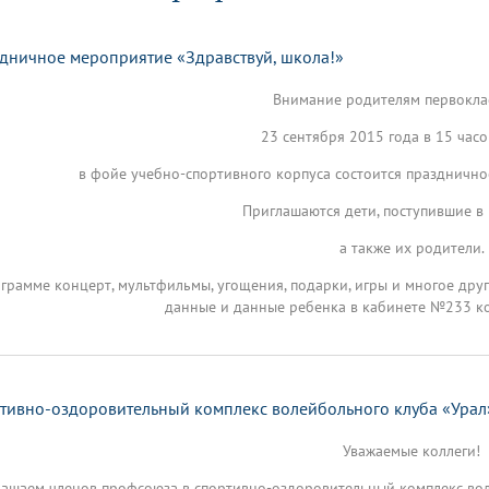
динатуры
з обучающихся БГМУ
Расписание
Профсоюзный комитет
ная программа развития
Антитеррор
кие исследования и
Диссертационные советы
ьный аккредитационный
ия выпускников
Научно-образовательный
Работа музеев на кафедрах
я, ЛЭК
дничное мероприятие «Здравствуй, школа!»
медицинский кластер
Аспирантура
ие граждан
ентр
Фотогалерея
БГМУ - ВУЗ здорового образа 
«Нижневолжский»
Внимание родителям первокл
рии мегагранта
Полезные интернет-ссылки
анковской картой
тету 90 лет
Реорганизация вуза
Университету 85 лет
23 сентября 2015 года в 15 час
ия для студентов
ейтингах университетов
Я-профессионал
Управление инновационной
твет
в фойе учебно-спортивного корпуса состоится празднично
деятельности
ое отделение «Движение
Альманах "Исторический вестни
Приглашаются дети, поступившие в 
 БГМУ
орий БГМУ
Евразийский НОЦ
обучение
Социальная работа в системе
а также их родители.
здравоохранения
грамме концерт, мультфильмы, угощения, подарки, игры и многое друг
данные и данные ребенка в кабинете №233 ко
иональное обучение
Инновационные образователь
проекты
тивно-оздоровительный комплекс волейбольного клуба «Урал
Уважаемые коллеги!
ашаем членов профсоюза в спортивно-оздоровительный комплекс воле