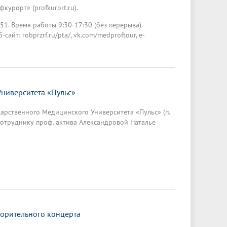
курорт» (profkurort.ru).
1. Время работы 9:30-17:30 (без перерыва).
сайт: robprzrf.ru/pta/, vk.com/medproftour, e-
ниверситета «Пульс»
арственного Медицинского Университета «Пульс» (п.
к сотруднику проф. актива Александровой Наталье
ворительного концерта