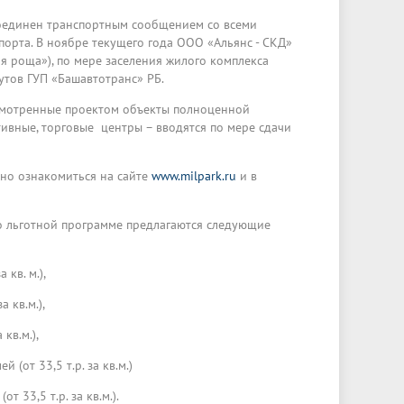
соединен транспортным сообщением со всеми
орта. В ноябре текущего года ООО «Альянс - СКД»
я роща»), по мере заселения жилого комплекса
рутов ГУП «Башавтотранс» РБ.
смотренные проектом объекты полноценной
ртивные, торговые центры – вводятся по мере сдачи
но ознакомиться на сайте
www.milpark.ru
и в
о льготной программе предлагаются следующие
кв. м.),
 кв.м.),
кв.м.),
(от 33,5 т.р. за кв.м.)
 33,5 т.р. за кв.м.).