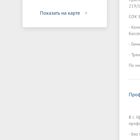
219/1
Показать на карте
СОК 
- Ком
бассе
- Гим
- Тре
По ин
Проф
В г. 
профс
- без