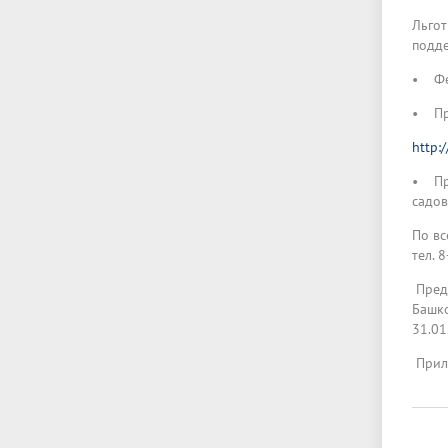
Льгот
подд
• Фе
• Пра
http:
• Пра
садов
По вс
тел. 
Предл
Башко
31.01
Прил