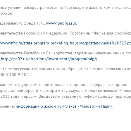
ные условия распространяются на 75% квартир жилого комплекса и 
ержкой:
дерального фонда РЖС (
www.fondrgs.ru
),
вительства Российской Федерации (Программы «Жилье для российско
//www.afhc.ru/statejprogram_providing_housing/postanovlenie%20323.p
вительства Республики Башкортостан (адресные инвестиционные про
,
http://me02.ru/directions/investments/program/raip/
).
ем интересующим вопросам можно обращаться в отдел реализации к
8-800-100-9-102.
агаем сотрудникам территориальных органов федеральных органов в
ртостан приобрести квартиры и таунхаусы в жилом комплексе "Милов
.2015 года и просим Вас довести указанную информацию до территор
ожение:
информация о жилом комплексе «Миловский Парк»
.