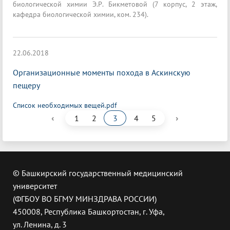
биологической химии Э.Р. Бикметовой (7 корпус, 2 этаж,
кафедра биологической химии, ком. 234).
22.06.2018
Организационные моменты похода в Аскинскую
пещеру
Список необходимых вещей.pdf
‹
›
1
2
3
4
5
© Башкирский государственный медицинский
университет
(ФГБОУ ВО БГМУ МИНЗДРАВА РОССИИ)
450008, Республика Башкортостан, г. Уфа,
ул. Ленина, д. 3