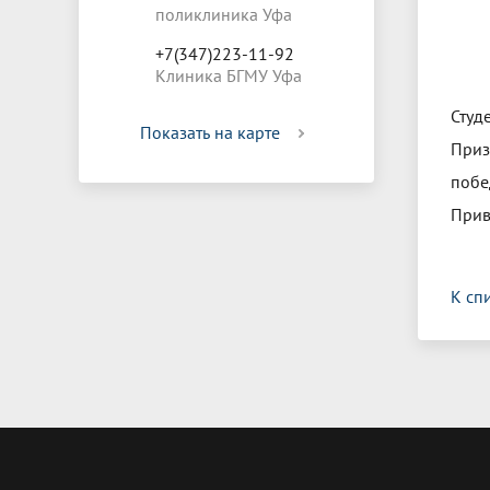
поликлиника Уфа
+7(347)223-11-92
Клиника БГМУ Уфа
Студ
Показать на карте
Приз
побе
Прив
К сп