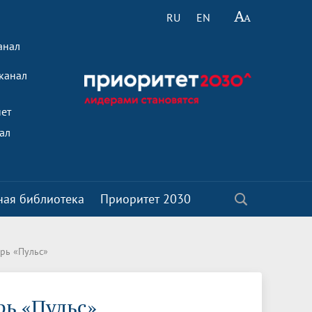
RU
EN
анал
канал
ет
ал
ная библиотека
Приоритет 2030
ой
Ученый совет
Кафедры
Стратегия развития медицинской
Клиническая стоматологическая
Общественные объединения и органы
Политики
рь «Пульс»
о-
науки до 2025 года
поликлиника
самоуправления
Телефонный справочник
Деканат по работе с иностранными
Новости
кими
обучающимися
Научно-исследовательские
Отделения клиники БГМУ
Год семьи 2024
ь «Пульс»
Символика БГМУ
подразделения