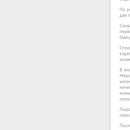
По р
для 
Слов
перв
Гайн
Спор
ездя
ката
В эт
Меро
ката
начи
конь
прок
Подо
перс
Посл