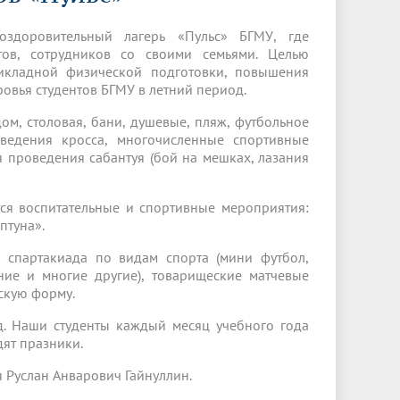
Менеджмент качества
Лицензии
Совет кураторов
Сведения об образовательной
Докторантура
здоровительный лагерь «Пульс» БГМУ, где
организации
Государственная итоговая аттестация
Выпускники БГМУ – ветераны ВОВ
ов, сотрудников со своими семьями. Целью
Грантовые фонды
рикладной физической подготовки, повышения
жизни
Карта сайта
Внутренняя оценка качества
Юбиляры
ровья студентов БГМУ в летний период.
образования
Научные издания
Трансформация университета
Празднование 75-летия Победы в
м, столовая, бани, душевые, пляж, футбольное
Всероссийская студенческая
Публикационная активность
Великой Отечественной войне
оведения кросса, многочисленные спортивные
олимпиада по хирургии с
ля проведения сабантуя (бой на мешках, лазания
к"
НИИ кардиологии
«МЕДМОЛ»
международным участием
Научная ординатура
Новые образовательные программы
ся воспитательные и спортивные мероприятия:
птуна».
Электронная учебная библиотека
 спартакиада по видам спорта (мини футбол,
ные
Аккредитация специалиста
ние и многие другие), товарищеские матчевые
скую форму.
Наставничество в сфере
здравоохранения
д. Наши студенты каждый месяц учебного года
дят празники.
 Руслан Анварович Гайнуллин.