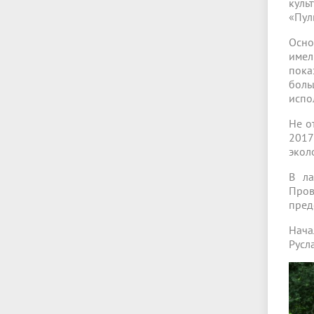
куль
«Пул
Осно
имел
пока
боль
испо
Не о
2017
экол
В ла
Пров
пред
Нача
Русл