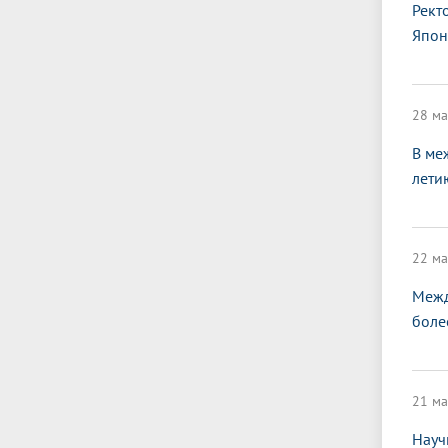
Рект
Япон
28 ма
В ме
лети
22 ма
Межд
боле
21 ма
Науч