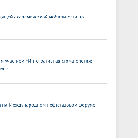
дящей академической мобильности по
 участием «Интегративная стоматология:
пусе
та на Международном нефтегазовом форуме