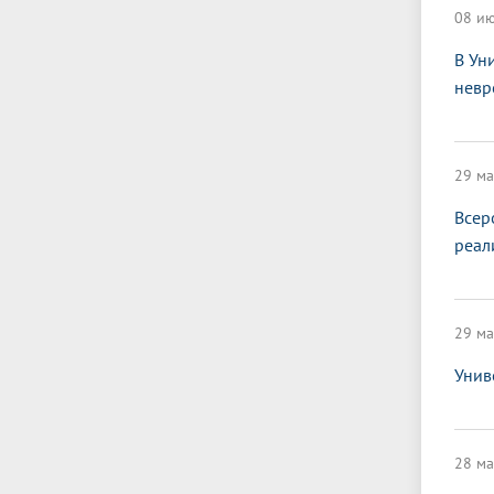
08 ию
В Ун
невр
29 ма
Всер
реал
29 ма
Унив
28 ма