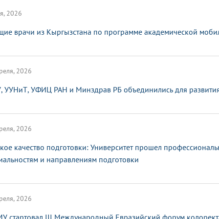
я, 2026
щие врачи из Кыргызстана по программе академической мобил
реля, 2026
, УУНиТ, УФИЦ РАН и Минздрав РБ объединились для развити
реля, 2026
кое качество подготовки: Университет прошел профессионал
иальностям и направлениям подготовки
реля, 2026
МУ стартовал III Международный Евразийский форум колорект