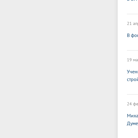
21 ап
В фо
19 ма
Учен
стро
24 фе
Миха
Думе