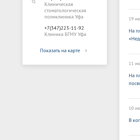
Клиническая
стоматологическая
поликлиника Уфа
19 ию
+7(347)223-11-92
На п
Клиника БГМУ Уфа
«Нед
Показать на карте
11 ию
На п
посв
10 ию
В ко