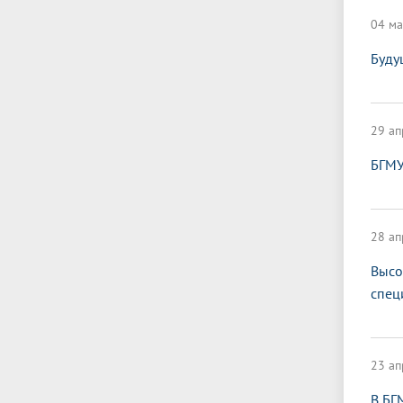
04 ма
Буду
29 ап
БГМУ
28 ап
Высо
спец
23 ап
В БГ