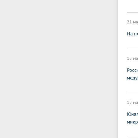
21 ма
На п
15 ма
Росс
меду
15 ма
Юная
микр