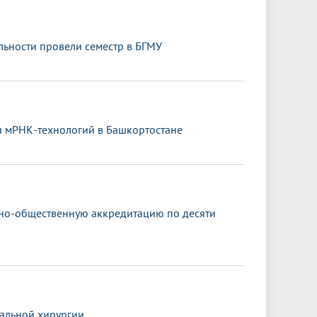
ьности провели семестр в БГМУ
я мРНК-технологий в Башкортостане
ьно-общественную аккредитацию по десяти
альной хирургии