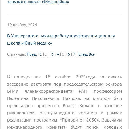
занятия в школе «Медзнайка»
19 ноября, 2024
В Университете начала работу профориентационная
школа «Юный медик»
Страницы:
Пред.
|
1
|
...
|
3
|
4
|
5
|
6
|
7
|
След.
Все
В понедельник 18 октября 2021года состоялось
заседание ректората под председательством ректора
БГМУ члена-корреспондента РАН профессором
Валентина Николаевича Павлова, на котором был
представлен профессор Вольф Виланд в качестве
руководителя международного комитета в рамках
реализации программы «Приоритет 2030». Задачами
международного комитета будут поиск молодых