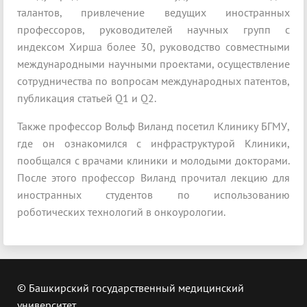
талантов, привлечение ведущих иностранных
профессоров, руководителей научных групп с
индексом Хирша более 30, руководство совместными
международными научными проектами, осуществление
сотрудничества по вопросам международных патентов,
публикация статьей Q1 и Q2.
Также профессор Вольф Виланд посетил Клинику БГМУ,
где он ознакомился с инфраструктурой Клиники,
пообщался с врачами клиники и молодыми докторами.
После этого профессор Виланд прочитал лекцию для
иностранных студентов по использованию
роботических технологий в онкоурологии.
© Башкирский государственный медицинский
университет