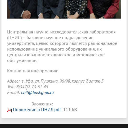
Центральная научно-исследовательская лаборатория
(ЦНИЛ) – базовое научное подразделение
университета, целью которого является рациональное
использование уникального оборудования, их
централизованное техническое и методическое
обслуживание.
Контактная информация:
Адрес: г. Уфа, ул. Пушкина, 96/98, корпус 7, этаж 5
Тел.: 8(347)2-73-61-45
E-mail:
cnil@bashgmu.ru
Вложения:
Положение о ЦНИЛ.pdf
111 kB