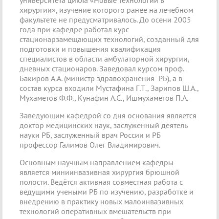
хирургии», изучение которого ранее на лечебном
факультете не предусматривалось. До осени 2005
года при кафедре работал курс
стационарзамещающих технологий, созданный для
подготовки и повышения квалификация
специалистов в области амбулаторной хирургии,
дневных стационаров. Заведовал курсом проф.
Бакиров А.А. (министр здравохранения РБ), а в
состав курса входили Мустафина Г.Т., Зарипов Ш.А.,
Мухаметов Ф.Ф., Кунафин А.С., Ишмухаметов П.А.
Заведующим кафедрой со дня основания является
доктор медицинских наук, заслуженный деятель
науки РБ, заслуженный врач России и РБ
профессор Галимов Олег Владимирович.
Основным научным направлением кафедры
является миниинвазивная хирургия брюшной
полости. Ведётся активная совместная работа с
ведущими учеными РБ по изучению, разработке и
внедрению в практику новых малоинвазивных
технологий оперативных вмешательств при