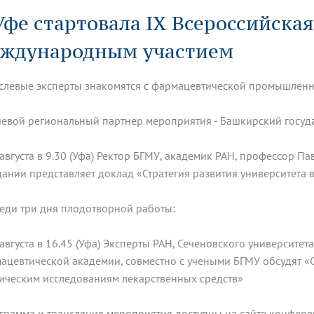
динатуры
з обучающихся БГМУ
Расписание
Профсоюзный комитет
ная программа развития
Уфе стартовала IX Всероссийск
Антитеррор
кие исследования и
Диссертационные советы
ьный аккредитационный
ия выпускников
Научно-образовательный
Работа музеев на кафедрах
я, ЛЭК
ждународным участием
медицинский кластер
Аспирантура
ие граждан
ентр
Фотогалерея
БГМУ - ВУЗ здорового образа 
«Нижневолжский»
рии мегагранта
Полезные интернет-ссылки
анковской картой
тету 90 лет
Реорганизация вуза
Университету 85 лет
слевые эксперты знакомятся с фармацевтической промышленн
ия для студентов
ейтингах университетов
Я-профессионал
Управление инновационной
твет
деятельности
евой региональный партнер мероприятия - Башкирский госуд
ое отделение «Движение
Альманах "Исторический вестни
 БГМУ
орий БГМУ
Евразийский НОЦ
обучение
Социальная работа в системе
 августа в 9.30 (Уфа) Ректор БГМУ, академик РАН, профессор 
здравоохранения
дании представляет доклад «Стратегия развития университета 
иональное обучение
Инновационные образователь
еди три дня плодотворной работы:
проекты
 августа в 16.45 (Уфа) Эксперты РАН, Сеченовского университе
ацевтической академии, совместно с учеными БГМУ обсудят 
ическим исследованиям лекарственных средств»
ограмма и трансляция мероприятия доступны на сайте конфере