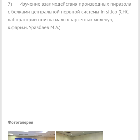
7) Изучение взаимодействия производных пиразола
с белками центральной нервной системы in silico (СНС
лаборатории поиска малых таргетных молекул,
к.фарм.н. Уразбаев М.А.)
Фотогалерея