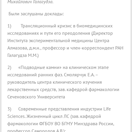
Михайлович Галагудза.
Были заслушаны доклады:
1) Трансляционный кризис в биомедицинских
исследованиях и пути его преодоления (Директор
Института экспериментальной медицины Центра
Алмазова, д.м.н., профессор и член-корреспондент РАН
Галагудза М.М.)
2) «Подводные камни» на клиническом этапе
исследований ранних фаз. Смолярчук Е.А. –
руководитель центра клинического изучения
лекарственных средств, зав. кафедрой фармакологии
Сеченовского Университета
3) Современные представления индустрии Life
Sciences. Жизненный цикл ЛС (зав. кафедрой
фармакологии ФГБОУ ВО БГМУ Минздрава России,
профессор Самородов А.В.);