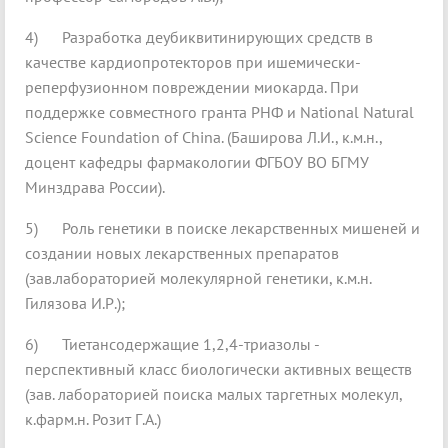
4) Разработка деубиквитинирующих средств в
качестве кардиопротекторов при ишемически-
реперфузионном повреждении миокарда. При
поддержке совместного гранта РНФ и National Natural
Science Foundation of China. (Баширова Л.И., к.м.н.,
доцент кафедры фармакологии ФГБОУ ВО БГМУ
Минздрава России).
5) Роль генетики в поиске лекарственных мишеней и
создании новых лекарственных препаратов
(зав.лабораторией молекулярной генетики, к.м.н.
Гилязова И.Р.);
6) Тиетансодержащие 1,2,4-триазолы -
перспективный класс биологически активных веществ
(зав. лабораторией поиска малых таргетных молекул,
к.фарм.н. Розит Г.А.)