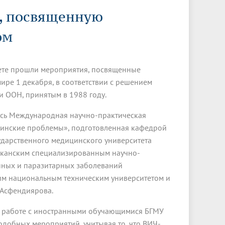
Менеджмент качества
Лицензии
Совет кураторов
, посвященную
Сведения об образовательной
Докторантура
организации
Государственная итоговая аттестация
Выпускники БГМУ – ветераны ВОВ
ом
Грантовые фонды
жизни
Карта сайта
Внутренняя оценка качества
Юбиляры
образования
Научные издания
Трансформация университета
Празднование 75-летия Победы в
ете прошли мероприятия, посвященные
Всероссийская студенческая
Публикационная активность
Великой Отечественной войне
олимпиада по хирургии с
ре 1 декабря, в соответствии с решением
к"
НИИ кардиологии
«МЕДМОЛ»
международным участием
 ООН, принятым в 1988 году.
Научная ординатура
Новые образовательные программы
ась Международная научно-практическая
цинские проблемы», подготовленная кафедрой
Электронная учебная библиотека
дарственного медицинского университета
ные
Аккредитация специалиста
ликанским специализированным научно-
нных и паразитарных заболеваний
Наставничество в сфере
здравоохранения
им национальным техническим университетом и
 Асфендиярова.
по работе с иностранными обучающимися БГМУ
добных мероприятий, учитывая то, что ВИЧ-