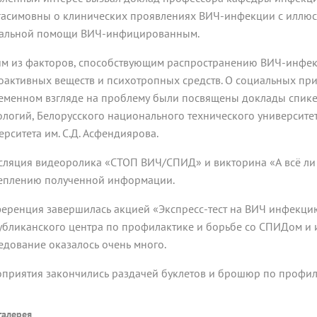
асимовны о клинических проявлениях ВИЧ-инфекции с иллюст
альной помощи ВИЧ-инфицированным.
м из факторов, способствующим распространению ВИЧ-инфек
оактивных веществ и психотропных средств. О социальных пр
еменном взгляде на проблему были посвящены доклады спикер
ологий, Белорусского национального технического университ
ерситета им. С.Д. Асфендиярова.
сляция видеоролика «СТОП ВИЧ/СПИД» и викторина «А всё ли
еплению полученной информации.
еренция завершилась акцией «Экспресс-тест на ВИЧ инфекци
убликанского центра по профилактике и борьбе со СПИДом 
едование оказалось очень много.
приятия закончились раздачей буклетов и брошюр по профи
галерея