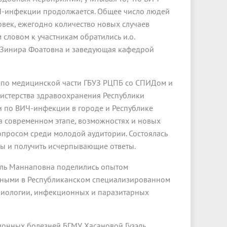
Ч-инфекции продолжается. Общее число людей
ловек, ежегодно количество новых случаев
словом к участникам обратились и.о.
 Зинира Фоатовна и заведующая кафедрой
а по медицинской части ГБУЗ РЦПБ со СПИДом и
истерства здравоохранения Республики
ии по ВИЧ-инфекции в городе и Республике
 современном этапе, возможностях и новых
опросом среди молодой аудитории. Состоялась
сы и получить исчерпывающие ответы.
заль Маннаповна поделились опытом
ными в Республиканском специализированном
биологии, инфекционных и паразитарных
онных болезней БГМУ Хасановой Гузэль