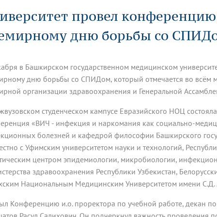
динатуры
з обучающихся БГМУ
Расписание
Профсоюзный комитет
ная программа развития
иверситет провел конференцию
Антитеррор
кие исследования и
Диссертационные советы
ьный аккредитационный
ия выпускников
Научно-образовательный
Работа музеев на кафедрах
я, ЛЭК
емирному дню борьбы со СПИД
медицинский кластер
Аспирантура
ие граждан
ентр
Фотогалерея
БГМУ - ВУЗ здорового образа 
«Нижневолжский»
рии мегагранта
Полезные интернет-ссылки
анковской картой
тету 90 лет
Реорганизация вуза
Университету 85 лет
кабря в Башкирском государственном медицинском университ
ия для студентов
ейтингах университетов
Я-профессионал
Управление инновационной
твет
деятельности
ирному дню борьбы со СПИДом, который отмечается во всём ми
ое отделение «Движение
Альманах "Исторический вестни
ирной организации здравоохранения и Генеральной Ассамблеи
 БГМУ
орий БГМУ
Евразийский НОЦ
обучение
Социальная работа в системе
жвузовском студенческом кампусе Евразийского НОЦ состоял
здравоохранения
еренция «ВИЧ - инфекция и наркомания как социально-меди
кционных болезней и кафедрой философии Башкирского госу
иональное обучение
Инновационные образователь
естно с Уфимским университетом науки и технологий, Респуб
проекты
тическим центром эпидемиологии, микробиологии, инфекцио
стерства здравоохранения Республики Узбекистан, Белорусск
хским Национальным Медицинским Университетом имени С.Д.
ыл Конференцию и.о. проректора по учебной работе, декан 
атов Расул Салихович. Он подчеркнул важность проведения по