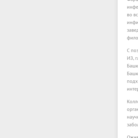
инфе
во в
инфи
заве
фило
С по
ИЗ, 
Башк
Башк
подх
инте
Колл
орга
науч
забол
Ожив