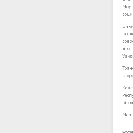
Мирг
соци
Одни
псих
совр
техн
Унив
Тран
закр
Конф
Респ
обсл
Меро
Фото