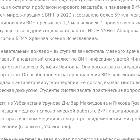
кция остается проблемой мирового масштаба, и пандемия ВИ
сем мире, живущих с ВИЧ, в 2023 г. составило более 39 млн че
цирования ВИЧ превышает 1,3 млн человек. С приветственным 
дующего кафедрой социальной работы ИГСН УУНиТ Абрарова
софии БГМУ Храмова Ксения Вячеславовна.
знавательным докладом выступила заместитель главного врач
главный внештатный специалист по ВИЧ-инфекции у детей Мин
ортостан Галиева Зульфия Явитовна. Она рассказала о ситуац
ортостан. Об особенностях распространения ВИЧ-инфекции на
одах к антиретровирусной терапии. Её доклад вызвал много в
ресная дискуссия. Студенты смогли задать практические вопро
еги из Узбекистана Урунова Дилбар Махмудовна и Гиясова Гу
низация медико-психологической работы с ВИЧ-инфицирован
но-практическом медицинском центре эпидемиологии, микро
еваний (г. Ташкент, Узбекистан).
лённый интерес вызвал доклад профессора кафедры инфекци