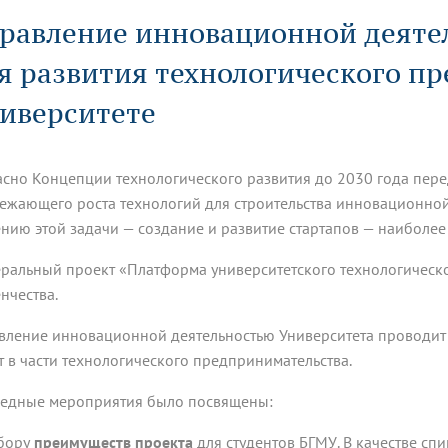
динатуры
з обучающихся БГМУ
Расписание
Профсоюзный комитет
ная программа развития
равление инновационной деяте
Антитеррор
кие исследования и
Диссертационные советы
ьный аккредитационный
ия выпускников
Научно-образовательный
Работа музеев на кафедрах
я, ЛЭК
я развития технологического п
медицинский кластер
Аспирантура
ие граждан
ентр
Фотогалерея
БГМУ - ВУЗ здорового образа 
«Нижневолжский»
рии мегагранта
Полезные интернет-ссылки
иверситете
анковской картой
тету 90 лет
Реорганизация вуза
Университету 85 лет
ия для студентов
ейтингах университетов
Я-профессионал
Управление инновационной
твет
деятельности
асно Концепции технологического развития до 2030 года пере
ое отделение «Движение
Альманах "Исторический вестни
 БГМУ
ежающего роста технологий для строительства инновационной
орий БГМУ
Евразийский НОЦ
обучение
Социальная работа в системе
нию этой задачи — создание и развитие стартапов — наиболе
здравоохранения
ральный проект «Платформа университетского технологическо
енчества.
иональное обучение
Инновационные образователь
проекты
вление инновационной деятельностью Университета проводит
т в части технологического предпринимательства.
едные мероприятия было посвящены:
збору
преимуществ проекта
для студентов БГМУ. В качестве с