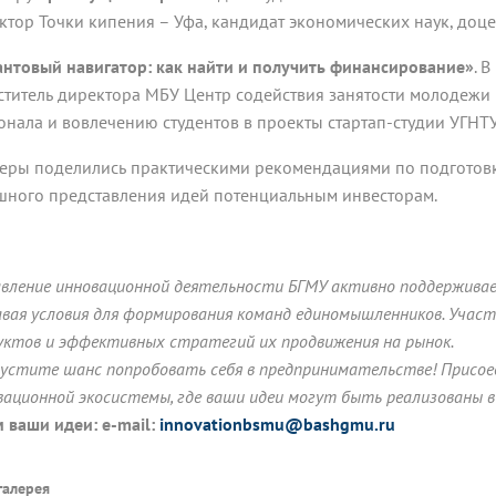
ктор Точки кипения – Уфа, кандидат экономических наук, доце
антовый навигатор: как найти и получить финансирование»
. 
ститель директора МБУ Центр содействия занятости молодежи ГО
онала и вовлечению студентов в проекты стартап-студии УГНТУ
еры поделились практическими рекомендациями по подготовк
шного представления идей потенциальным инвесторам.
авление инновационной деятельности БГМУ активно поддерживает
авая условия для формирования команд единомышленников. Учас
уктов и эффективных стратегий их продвижения на рынок.
пустите шанс попробовать себя в предпринимательстве! Присое
вационной экосистемы, где ваши идеи могут быть реализованы в
 ваши идеи: е-mail:
innovationbsmu@bashgmu.ru
галерея