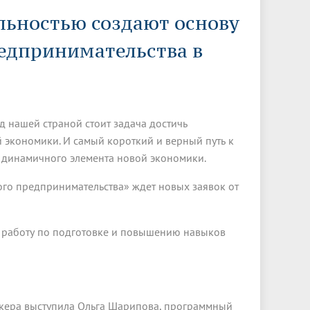
Менеджмент качества
Лицензии
Совет кураторов
льностью создают основу
Сведения об образовательной
Докторантура
организации
Государственная итоговая аттестация
Выпускники БГМУ – ветераны ВОВ
редпринимательства в
Грантовые фонды
жизни
Карта сайта
Внутренняя оценка качества
Юбиляры
образования
Научные издания
Трансформация университета
Празднование 75-летия Победы в
Всероссийская студенческая
Публикационная активность
Великой Отечественной войне
олимпиада по хирургии с
д нашей страной стоит задача достичь
к"
НИИ кардиологии
«МЕДМОЛ»
международным участием
 экономики. И самый короткий и верный путь к
Научная ординатура
Новые образовательные программы
е динамичного элемента новой экономики.
Электронная учебная библиотека
го предпринимательства» ждет новых заявок от
ные
Аккредитация специалиста
Наставничество в сфере
 работу по подготовке и повышению навыков
здравоохранения
пикера выступила Ольга Шарипова, программный