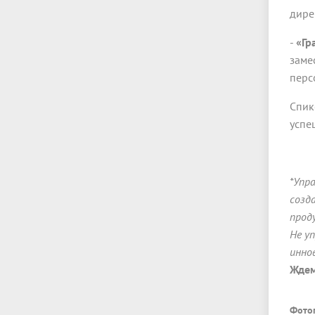
дире
-
«Гр
заме
перс
Спик
успе
*Упр
созд
прод
Не у
инно
Ждем
Фото