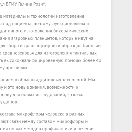
л БГМУ Галина Розит.
е материалы и технологии изготовления
я под пациента, поэтому функциональны и
аддитивного изготовления бикерамических
дания агарозных планшетов, которые идут на
для сбора и транспортировки образцов биопсии
 средневековья для изготовления тактильных
зать высококвалифицированную помощь более 40
му профилям.
анием в области аддитивных технологий. Мы
 и это новые знания, возможности и
почву для новых исследований, – сказал
утдинов.
 состава микрофлоры человека в разных
ляют связи между составом микрофлоры и
ытия новых методов профилактики и лечения.