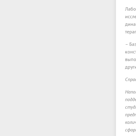
Лабо
иссл
дина
тера
– Ба
конс
выпо
друг
Спра
Напо
подд
студг
пред
коли
сфор