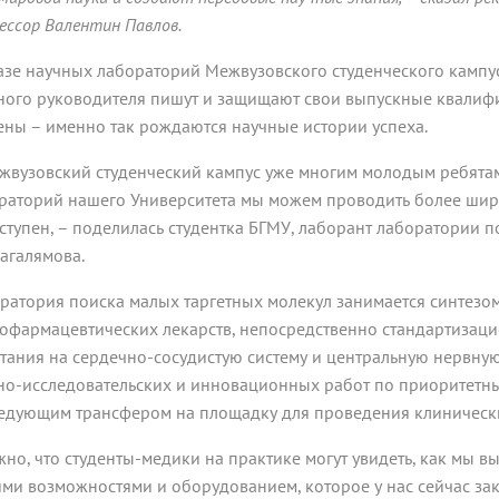
ессор Валентин Павлов.
азе научных лабораторий Межвузовского студенческого кампу
ного руководителя пишут и защищают свои выпускные квалиф
ены – именно так рождаются научные истории успеха.
жвузовский студенческий кампус уже многим молодым ребятам
раторий нашего Университета мы можем проводить более шир
ступен, – поделилась студентка БГМУ, лаборант лаборатории 
агалямова.
ратория поиска малых таргетных молекул занимается синтезом
офармацевтических лекарств, непосредственно стандартизаци
тания на сердечно-сосудистую систему и центральную нервную
но-исследовательских и инновационных работ по приоритетн
едующим трансфером на площадку для проведения клинически
жно, что студенты-медики на практике могут увидеть, как мы 
ми возможностями и оборудованием, которое у нас сейчас заку