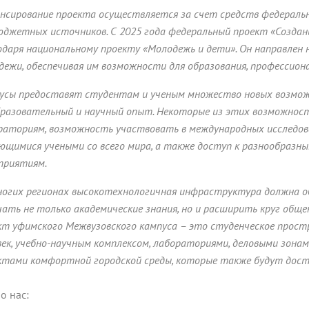
нсирование проекта осуществляется за счет средств федеральн
юджетных источников. С 2025 года федеральный проект «Создан
одаря национальному проекту «Молодежь и дети». Он направлен 
дежи, обеспечивая им возможности для образования, профессион
усы предоставят студентам и ученым множество новых возмож
бразовательный и научный опыт. Некоторые из этих возможнос
раториям, возможность участвовать в международных исследова
ющимися учеными со всего мира, а также доступ к разнообразн
приятиям.
ногих регионах высокотехнологичная инфраструктура должна об
чать не только академические знания, но и расширить круг общен
кт уфимского Межвузовского кампуса – это студенческое прост
век, учебно-научным комплексом, лабораториями, деловыми зона
ктами комфортной городской среды, которые также будут досту
о нас: