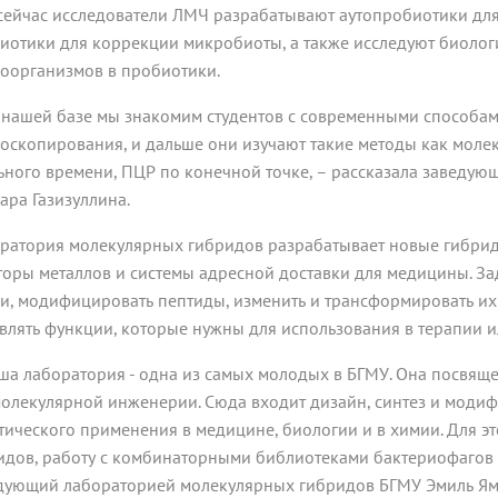
сейчас исследователи ЛМЧ разрабатывают аутопробиотики дл
иотики для коррекции микробиоты, а также исследуют биолог
оорганизмов в пробиотики.
 нашей базе мы знакомим студентов с современными способа
оскопирования, и дальше они изучают такие методы как моле
ьного времени, ПЦР по конечной точке, – рассказала заведу
нара Газизуллина.
ратория молекулярных гибридов разрабатывает новые гибрид
торы металлов и системы адресной доставки для медицины. За
и, модифицировать пептиды, изменить и трансформировать их 
влять функции, которые нужны для использования в терапии ил
ша лаборатория - одна из самых молодых в БГМУ. Она посвящ
олекулярной инженерии. Сюда входит дизайн, синтез и модиф
тического применения в медицине, биологии и в химии. Для э
идов, работу с комбинаторными библиотеками бактериофагов 
дующий лабораторией молекулярных гибридов БГМУ Эмиль Ям