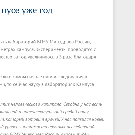
Менеджмент качества
Лицензии
Совет кураторов
пусе уже год
Сведения об образовательной
Докторантура
организации
Государственная итоговая аттестация
Выпускники БГМУ – ветераны ВОВ
Грантовые фонды
жизни
Карта сайта
Внутренняя оценка качества
Юбиляры
образования
Научные издания
Трансформация университета
Празднование 75-летия Победы в
пять лабораторий БГМУ Минздрава России,
Всероссийская студенческая
Публикационная активность
Великой Отечественной войне
олимпиада по хирургии с
 метрах кампуса. Эксперименты проводятся с
к"
НИИ кардиологии
«МЕДМОЛ»
международным участием
ство за год увеличилось в 3 раза благодаря
Научная ординатура
Новые образовательные программы
сли в самом начале пути исследования в
Электронная учебная библиотека
и, то сейчас науку в лабораториях Кампуса
ные
Аккредитация специалиста
Наставничество в сфере
тие человеческого капитала. Сегодня у нас есть
здравоохранения
риальной и интеллектуальной средой нашу
т, который готовит врачей. У нас появился новый
й уровень значимости научных исследований -
ектор БГМУ Минздрава России, академик РАН,