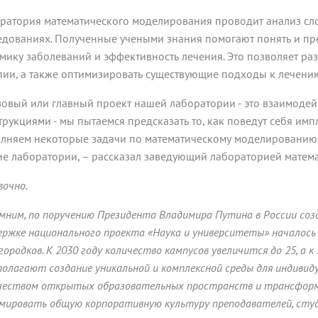
ратория математического моделирования проводит анализ сл
едованиях. Полученные учеными знания помогают понять и пр
мику заболеваний и эффективность лечения. Это позволяет ра
пии, а также оптимизировать существующие подходы к лечени
зовый или главный проект нашей лаборатории - это взаимоде
трукциями - мы пытаемся предсказать то, как поведут себя им
лняем некоторые задачи по математическому моделированию,
ие лаборатории, – рассказал заведующий лабораторией матем
вочно.
мним, по поручению Президента Владимира Путина в России созд
ержке национального проекта «Наука и университеты» началось
ородков. К 2030 году количество кампусов увеличится до 25, а к 
полагают создание уникальной и комплексной среды для индивид
чеством открытых образовательных пространств и трансформ
мировать общую корпоративную культуру преподавателей, студ