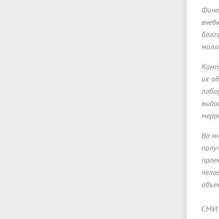
Фина
внеб
благ
моло
Камп
их о
лабо
выда
меро
Во м
полу
прое
чело
объе
СМИ 