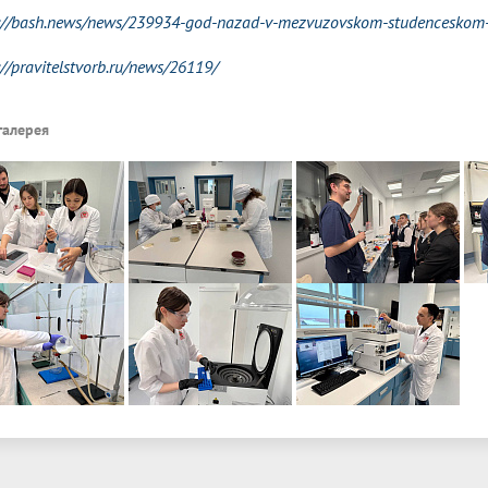
://bash.news/news/239934-god-nazad-v-mezvuzovskom-studenceskom-k
://pravitelstvorb.ru/news/26119/
галерея