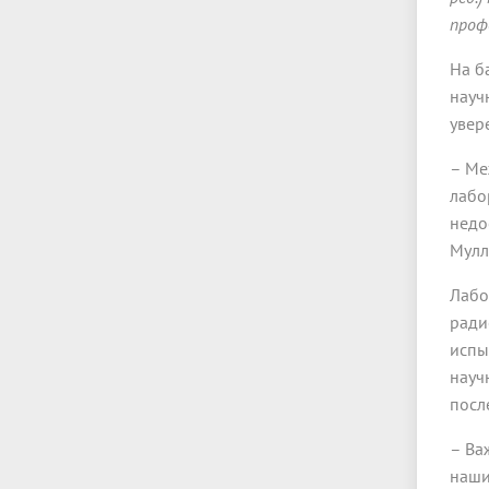
проф
На б
науч
увер
– Ме
лабо
недо
Мулл
Лабо
ради
испы
науч
посл
– Ва
наши