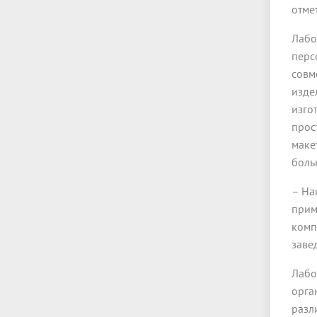
отме
Лабо
перс
совм
изде
изго
прос
маке
боль
– На
прим
комп
заве
Лабо
орга
разл