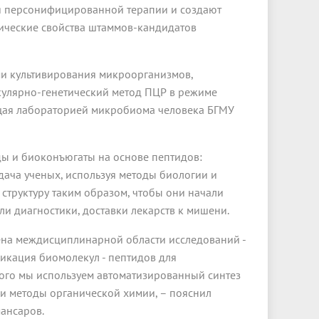
я персонифицированной терапии и создают
ические свойства штаммов-кандидатов
ми культивирования микроорганизмов,
кулярно-генетический метод ПЦР в режиме
ющая лабораторией микробиома человека БГМУ
ы и биоконъюгаты на основе пептидов:
дача ученых, используя методы биологии и
структуру таким образом, чтобы они начали
и диагностики, доставки лекарств к мишени.
ена междисциплинарной области исследований -
икация биомолекул - пептидов для
того мы используем автоматизированный синтез
и методы органической химии, – пояснил
ансаров.