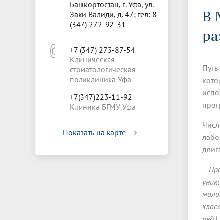
Управление международной
Отдел ор
Профсою
Башкортостан, г. Уфа, ул.
Электронный ящик доверия
Комплекс
В 
деятельности
Итоги научно-исследовательской
Клиничес
Заки Валиди, д. 47; тел: 8
Санаторий-профилакторий БГМУ
Совет обучающихся
БГМУ
Федерал
Ассоциац
работы
испытани
(347) 272-92-31
центр
ра
Абитуриенту
Золотой фонд БГМУ
Обращен
Медиа ц
+7 (347) 273-87-54
Конференции и форумы
Лаборато
Клиническая
Видеогалерея
Жизнь иностранных студентов БГМУ
Оплата б
Универси
Путь
стоматологическая
Информация для инвалидов и лиц с
Проблемные научные комиссии
Информац
БГМУ в р
Эндаумент
Вопрос-о
поликлиника Уфа
ограниченными возможностями
кото
Штаб студенческих отрядов БГМУ
Первичн
здоровья
испо
+7(347)223-11-92
Первых»
прог
Клиника БГМУ Уфа
Институт урологии и клинической
Репозит
Медицинский инспектор
Онлайн 
онкологии
Числ
Показать на карте
лабо
Независимая оценка качества
Професс
двиг
образования
– Пр
уник
моло
клас
ред.