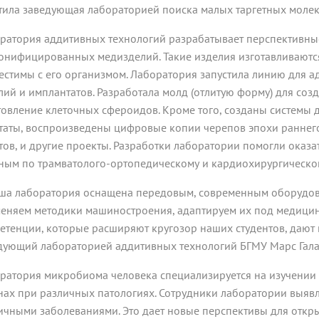
тила заведующая лабораторией поиска малых таргетных молеку
ратория аддитивных технологий разрабатывает перспективны
онифицированных медизделий. Такие изделия изготавливаютс
естимы с его организмом. Лаборатория запустила линию для 
лий и имплантатов. Разработала молд (отлитую форму) для соз
товление клеточных сфероидов. Кроме того, созданы системы 
таты, воспроизведены цифровые копии черепов эпохи раннего
тов, и другие проекты. Разработки лаборатории помогли ока
ным по трамватолого-ортопедическому и кардиохирургическо
ша лаборатория оснащена передовым, современным оборудов
еняем методики машиностроения, адаптируем их под медицину
етенции, которые расширяют кругозор наших студентов, дают 
дующий лабораторией аддитивных технологий БГМУ Марс Гала
ратория микробиома человека специализируется на изучении
нах при различных патологиях. Сотрудники лаборатории выяв
ичными заболеваниями. Это дает новые перспективы для откр