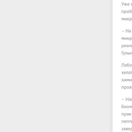
Уже 
проб
микр
– На
микр
реал
Гуль
Лабо
хела
хими
проя
– На
биом
прак
пепт
заве