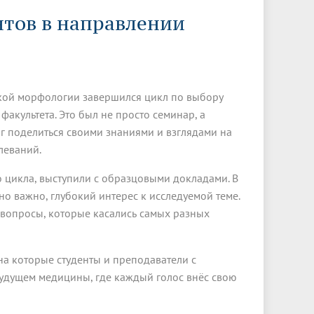
Менеджмент качества
Лицензии
Совет кураторов
нтов в направлении
Сведения об образовательной
Докторантура
организации
Государственная итоговая аттестация
Выпускники БГМУ – ветераны ВОВ
Грантовые фонды
жизни
Карта сайта
Внутренняя оценка качества
Юбиляры
образования
Научные издания
Трансформация университета
Празднование 75-летия Победы в
ской морфологии завершился цикл по выбору
Всероссийская студенческая
Публикационная активность
Великой Отечественной войне
олимпиада по хирургии с
факультета. Это был не просто семинар, а
к"
НИИ кардиологии
«МЕДМОЛ»
международным участием
ог поделиться своими знаниями и взглядами на
леваний.
Научная ординатура
Новые образовательные программы
 цикла, выступили с образцовыми докладами. В
Электронная учебная библиотека
но важно, глубокий интерес к исследуемой теме.
ные
Аккредитация специалиста
 вопросы, которые касались самых разных
Наставничество в сфере
здравоохранения
а которые студенты и преподаватели с
будущем медицины, где каждый голос внёс свою