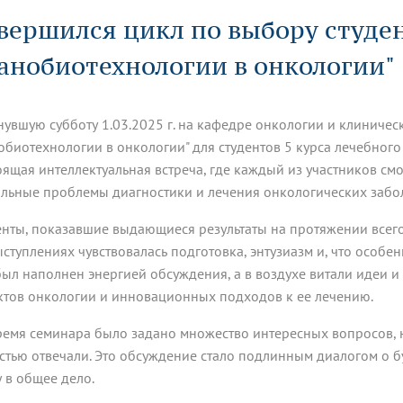
динатуры
з обучающихся БГМУ
Расписание
Профсоюзный комитет
ная программа развития
вершился цикл по выбору студе
Антитеррор
кие исследования и
Диссертационные советы
ьный аккредитационный
ия выпускников
Научно-образовательный
Работа музеев на кафедрах
я, ЛЭК
анобиотехнологии в онкологии"
медицинский кластер
Аспирантура
ие граждан
ентр
Фотогалерея
БГМУ - ВУЗ здорового образа 
«Нижневолжский»
рии мегагранта
Полезные интернет-ссылки
анковской картой
тету 90 лет
Реорганизация вуза
Университету 85 лет
нувшую субботу 1.03.2025 г. на кафедре онкологии и клиниче
ия для студентов
ейтингах университетов
Я-профессионал
Управление инновационной
твет
деятельности
обиотехнологии в онкологии" для студентов 5 курса лечебного 
ое отделение «Движение
Альманах "Исторический вестни
оящая интеллектуальная встреча, где каждый из участников см
 БГМУ
альные проблемы диагностики и лечения онкологических забо
орий БГМУ
Евразийский НОЦ
обучение
Социальная работа в системе
здравоохранения
енты, показавшие выдающиеся результаты на протяжении всего
ыступлениях чувствовалась подготовка, энтузиазм и, что особен
иональное обучение
Инновационные образователь
был наполнен энергией обсуждения, а в воздухе витали идеи и
проекты
ктов онкологии и инновационных подходов к ее лечению.
ремя семинара было задано множество интересных вопросов, н
стью отвечали. Это обсуждение стало подлинным диалогом о 
у в общее дело.