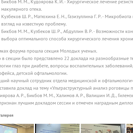
Бикбов М. М., Кудоярова К. И. - Хирургическое лечение резис
макулярного отека.
Кузбеков Ш. Р., Матюхина Е. Н., Газизуллина Г. Р. - Микробио
взгляд на известную проблему.
Бикбов М. М., Кузбеков Ш. Р., Абдуллин В. Р. - Возможности 
выбора оптимального способа хирургического лечения хрони
мках форума прошла секция Молодых ученых.
о в секции было представлено 22 доклада на разнообразные 
логии глаз при диабете, вопросы воспалительных заболеваний,
рфейса, детской офтальмологии.
ший научный сотрудник отдела медицинской и офтальмологич
ставила доклад на тему «Ультраструктурный анализ роговицы 
иярова А. Р., Бикбов М. М., Халимов А. Р., Валишин И. Д., Гилем
признан лучшим докладом сессии и отмечен наградным дипло
галерея