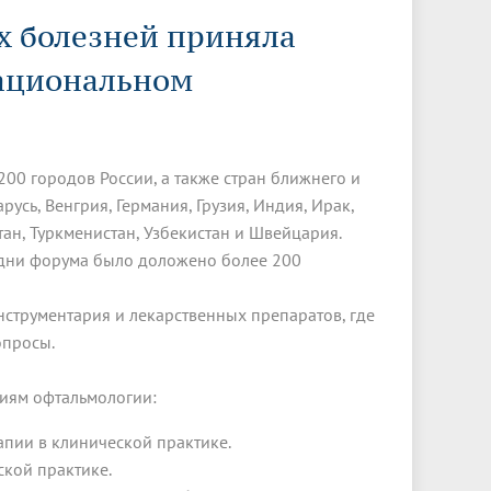
Менеджмент качества
Лицензии
Совет кураторов
х болезней приняла
Сведения об образовательной
Докторантура
организации
Государственная итоговая аттестация
Выпускники БГМУ – ветераны ВОВ
национальном
Грантовые фонды
жизни
Карта сайта
Внутренняя оценка качества
Юбиляры
образования
Научные издания
Трансформация университета
Празднование 75-летия Победы в
Всероссийская студенческая
Публикационная активность
Великой Отечественной войне
олимпиада по хирургии с
200 городов России, а также стран ближнего и
к"
НИИ кардиологии
«МЕДМОЛ»
международным участием
русь, Венгрия, Германия, Грузия, Индия, Ирак,
стан, Туркменистан, Узбекистан и Швейцария.
Научная ординатура
Новые образовательные программы
 дни форума было доложено более 200
Электронная учебная библиотека
струментария и лекарственных препаратов, где
ные
Аккредитация специалиста
опросы.
Наставничество в сфере
здравоохранения
иям офтальмологии:
рапии в клинической практике.
ской практике.