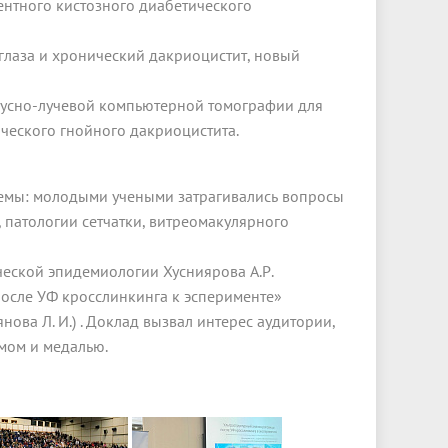
тентного кистозного диабетического
та глаза и хронический дакриоцистит, новый
конусно-лучевой компьютерной томографии для
ческого гнойного дакриоцистита.
темы: молодыми учеными затрагивались вопросы
 патологии сетчатки, витреомакулярного
еской эпидемиологии Хусниярова А.Р.
после УФ кросслинкинга к эсперименте»
зянова Л. И.) . Доклад вызвал интерес аудитории,
мом и медалью.