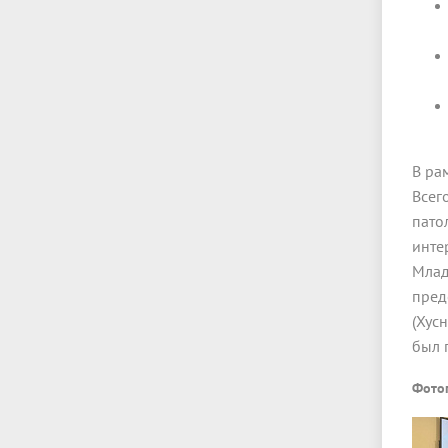
В ра
Всег
пато
инте
Млад
пред
(Хусн
был 
Фото