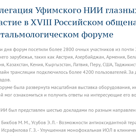
динатуры
з обучающихся БГМУ
Расписание
Профсоюзный комитет
ная программа развития
легация Уфимского НИИ глазны
Антитеррор
кие исследования и
Диссертационные советы
ьный аккредитационный
ия выпускников
Научно-образовательный
Работа музеев на кафедрах
я, ЛЭК
астие в XVIII Российском обще
медицинский кластер
Аспирантура
ие граждан
ентр
Фотогалерея
БГМУ - ВУЗ здорового образа 
«Нижневолжский»
рии мегагранта
Полезные интернет-ссылки
тальмологическом форуме
анковской картой
тету 90 лет
Реорганизация вуза
Университету 85 лет
ия для студентов
ейтингах университетов
Я-профессионал
Управление инновационной
твет
деятельности
ри дня форум посетили более 2800 очных участников из почти 
ое отделение «Движение
Альманах "Исторический вестни
него зарубежья, таких как Австрия, Азербайджан, Армения, Бела
 БГМУ
ия, Казахстан, Кения, Кыргызстан, Латвия, Перу, США, Таджики
орий БГМУ
Евразийский НОЦ
обучение
Социальная работа в системе
лайн трансляции подключилось более 4200 пользователей. За
здравоохранения
адов.
оруме была развернута масштабная выставка оборудования, ин
иональное обучение
Инновационные образователь
й мог ознакомиться и получить ответы на интересующие его в
проекты
И был представлен шестью докладами по разным направлен
Бикбов М. М., Усубов Э. Л. - Возможности антиоксидантной те
Исрафилова Г. З. - Улучшенная монофокальная ИОЛ в клиниче