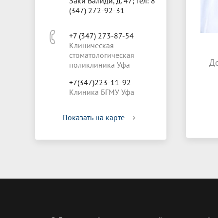
Заки Валиди, д. 47; тел: 8
(347) 272-92-31
+7 (347) 273-87-54
Клиническая
стоматологическая
Д
поликлиника Уфа
+7(347)223-11-92
Клиника БГМУ Уфа
Показать на карте