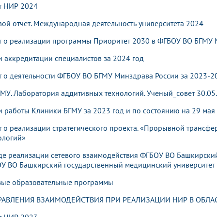
т НИР 2024
вой отчет. Международная деятельность университета 2024
т о реализации программы Приоритет 2030 в ФГБОУ ВО БГМУ М
и аккредитации специалистов за 2024 год
т о деятельности ФГБОУ ВО БГМУ Минздрава России за 2023-202
МУ. Лаборатория аддитивных технологий​. Ученый_совет 30.05
и работы Клиники БГМУ за 2023 год и по состоянию на 29 мая 
т о реализации стратегического проекта. «Прорывной трансф
логий» ​
де реализации сетевого взаимодействия ФГБОУ ВО Башкирский
У ВО Башкирский государственный медицинский университет
вые образовательные программы
РАВЛЕНИЯ
ВЗАИМОДЕЙСТВИЯ ПРИ РЕАЛИЗАЦИИ
НИР В ОБЛ