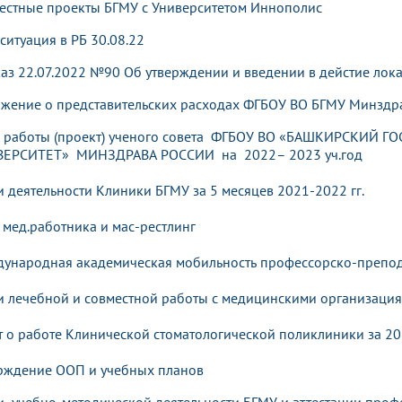
естные проекты БГМУ с Университетом Иннополис
ситуация в РБ 30.08.22
аз 22.07.2022 №90 Об утверждении и введении в дейстие лока
жение о представительских расходах ФГБОУ ВО БГМУ Минздр
 работы
(проект)
ученого совета
ФГБОУ ВО «БАШКИРСКИЙ Г
ВЕРСИТЕТ» М
ИНЗДРАВА РОССИИ на
2022– 2023 уч.год
и деятельности Клиники БГМУ за 5 месяцев 2021-2022 гг.
 мед.работника и мас-рестлинг
ународная академическая мобильность профессорско-препод
и лечебной и совместной работы с медицинскими организация
т о работе Клинической стоматологической поликлиники за 20
рждение ООП и учебных планов