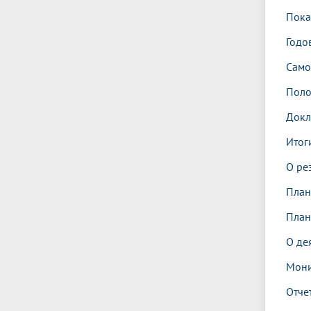
Пока
Годо
Само
Поло
Докл
Итог
О ре
План
План
О де
Мони
Отче