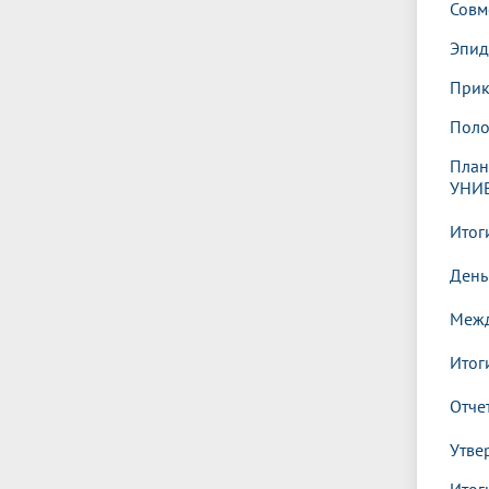
Совм
Эпид
Прик
Поло
План
УНИ
Итог
День
Межд
Итог
Отче
Утве