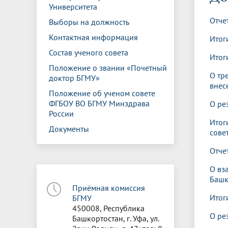
Управление международной
Отдел ор
Профсою
Университета
Электронный ящик доверия
Комплекс
деятельности
Итоги научно-исследовательской
Клиничес
Отче
Выборы на должность
Санаторий-профилакторий БГМУ
Совет обучающихся
БГМУ
Федерал
Ассоциац
работы
испытани
центр
Контактная информация
Итог
Абитуриенту
Золотой фонд БГМУ
Обращен
Медиа ц
Состав ученого совета
Конференции и форумы
Лаборато
Итог
Видеогалерея
Жизнь иностранных студентов БГМУ
Оплата б
Универси
Положение о звании «Почетный
Информация для инвалидов и лиц с
Проблемные научные комиссии
Информац
БГМУ в р
О тр
доктор БГМУ»
Эндаумент
Вопрос-о
ограниченными возможностями
внес
Штаб студенческих отрядов БГМУ
Первичн
здоровья
Положение об ученом совете
Первых»
ФГБОУ ВО БГМУ Минздрава
О ре
Институт урологии и клинической
Репозит
Медицинский инспектор
Онлайн 
России
онкологии
Итог
Документы
сове
Независимая оценка качества
Професс
Отче
образования
О вз
Башк
Приёмная комиссия
Итог
БГМУ
450008, Республика
О ре
Башкортостан, г. Уфа, ул.