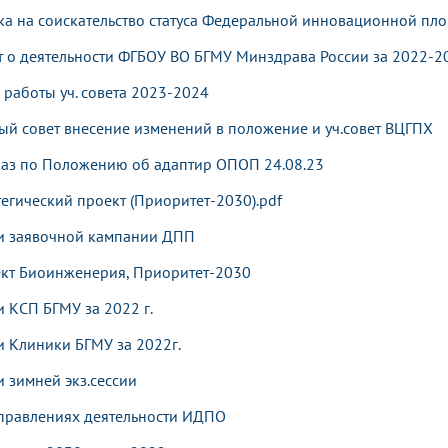
ка на соискательство статуса Федеральной инновационной пл
т о деятельности ФГБОУ ВО БГМУ Минздрава России за 2022-2
 работы уч. совета 2023-2024
ный совет внесение изменений в положение и уч.совет ВЦГПХ
аз по Положению об адаптир ОПОП 24.08.23
тегический проект (Приоритет-2030).pdf
и заявочной кампании ДПП
ект
Биоинженерия, Приоритет-2030
и КСП БГМУ за 2022 г.
и Клиники БГМУ за 2022г.
и зимней экз.сессии
правлениях деятельности ИДПО