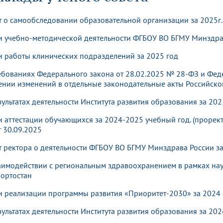
динатуры
з обучающихся БГМУ
Расписание
Профсоюзный комитет
ная программа развития
Антитеррор
кие исследования и
Диссертационные советы
т о самообследовании образовательной организации за 2025г.
ьный аккредитационный
ия выпускников
Научно-образовательный
Работа музеев на кафедрах
я, ЛЭК
медицинский кластер
Аспирантура
и учебно-методической деятельности ФГБОУ ВО БГМУ Минздрав
ие граждан
ентр
Фотогалерея
БГМУ - ВУЗ здорового образа 
«Нижневолжский»
рии мегагранта
Полезные интернет-ссылки
и работы клинических подразделений за 2025 год
анковской картой
тету 90 лет
Реорганизация вуза
Университету 85 лет
ия для студентов
ейтингах университетов
Я-профессионал
Управление инновационной
ебованиях Федерального закона от 28.02.2025 № 28-ФЗ и Фед
твет
деятельности
ении изменений в отдельные законодательные акты Российск
ое отделение «Движение
Альманах "Исторический вестни
 БГМУ
зультатах деятельности Института развития образования за 202
орий БГМУ
Евразийский НОЦ
обучение
Социальная работа в системе
здравоохранения
и аттестации обучающихся за 2024-2025 учебный год. (прорект
т 30.09.2025
иональное обучение
Инновационные образователь
т ректора о деятельности ФГБОУ ВО БГМУ Минздрава России за
проекты
аимодействии с региональным здравоохранением в рамках нау
ортостан
и реализации программы развития «Приоритет-2030» за 2024 
зультатах деятельности Института развития образования за 202