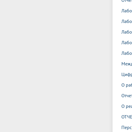
Отче
Лабо
Лабо
Лабо
Лабо
Лабо
Межд
Цифр
О ра
Отче
О ре
ОТЧ
Перс