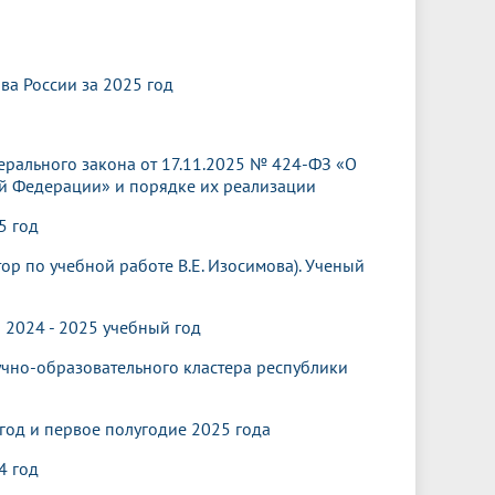
Менеджмент качества
Лицензии
Совет кураторов
Сведения об образовательной
Докторантура
организации
Государственная итоговая аттестация
Выпускники БГМУ – ветераны ВОВ
Грантовые фонды
а России за 2025 год
жизни
Карта сайта
Внутренняя оценка качества
Юбиляры
образования
Научные издания
Трансформация университета
Празднование 75-летия Победы в
Всероссийская студенческая
Публикационная активность
Великой Отечественной войне
ерального закона от 17.11.2025 № 424-ФЗ «О
олимпиада по хирургии с
ой Федерации» и порядке их реализации
к"
НИИ кардиологии
«МЕДМОЛ»
международным участием
5 год
Научная ординатура
Новые образовательные программы
ор по учебной работе В.Е. Изосимова). Ученый
Электронная учебная библиотека
ные
Аккредитация специалиста
 2024 - 2025 учебный год
чно-образовательного кластера республики
Наставничество в сфере
здравоохранения
год и первое полугодие 2025 года
4 год