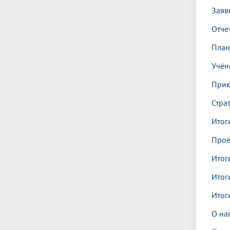
Заяв
Отче
План
Учё
Прик
Стра
Итог
Про
Итог
Итог
Итог
О на