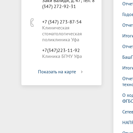
Заки Валиди, д. 47; тел: 8
Отче
(347) 272-92-31
Годо
+7 (347) 273-87-54
Отче
Клиническая
стоматологическая
Итог
поликлиника Уфа
Отче
+7(347)223-11-92
Клиника БГМУ Уфа
БашГ
Итог
Показать на карте
Отче
техно
О хо
ФГБО
Сете
НАП