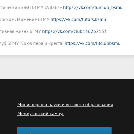
стический клуб БГМУ «Vitalis»
https://vk.com/turclub_bsmu
орское Движение БГМУ
https://vk.com/tutors.bsmu
тивная жизнь БГМУ
https://vk.com/club136262133
луб БГМУ "Союз пера и креста"
https://vk.com/litclubbsmu
Министерство науки и высшего образования
Межвузовский кампус