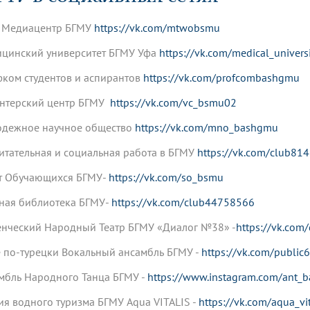
динатуры
з обучающихся БГМУ
Расписание
Профсоюзный комитет
ная программа развития
Антитеррор
кие исследования и
Диссертационные советы
 Медиацентр БГМУ
https://vk.com/mtwobsmu
ьный аккредитационный
ия выпускников
Научно-образовательный
Работа музеев на кафедрах
я, ЛЭК
медицинский кластер
Аспирантура
цинский университет БГМУ Уфа
https://vk.com/medical_universi
ие граждан
ентр
Фотогалерея
БГМУ - ВУЗ здорового образа 
«Нижневолжский»
рии мегагранта
Полезные интернет-ссылки
ком студентов и аспирантов
https://vk.com/profcombashgmu
анковской картой
тету 90 лет
Реорганизация вуза
Университету 85 лет
ия для студентов
ейтингах университетов
Я-профессионал
Управление инновационной
нтерский центр БГМУ
https://vk.com/vc_bsmu02
твет
деятельности
ое отделение «Движение
Альманах "Исторический вестни
дежное научное общество
https://vk.com/mno_bashgmu
 БГМУ
орий БГМУ
Евразийский НОЦ
обучение
Социальная работа в системе
итательная и социальная работа в БГМУ
https://vk.com/club81
здравоохранения
т Обучающихся БГМУ-
https://vk.com/so_bsmu
ная библиотека БГМУ-
https://vk.com/club44758566
иональное обучение
Инновационные образователь
проекты
енческий Народный Театр БГМУ «Диалог №38» -
https://vk.com
 по-турецки Вокальный ансамбль БГМУ -
https://vk.com/publi
мбль Народного Танца БГМУ -
https://www.instagram.com/ant_b
ия водного туризма БГМУ Aqua VITALIS -
https://vk.com/aqua_vit