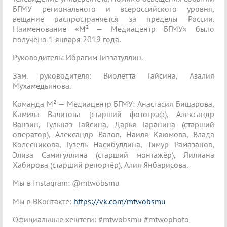
БГМУ регионального и всероссийского уровня,
вещание распространяется за пределы России.
Наименование «М² — Медиацентр БГМУ» было
получено 1 января 2019 года.
Руководитель: Ибрагим Гиззатуллин.
Зам. руководителя: Виолетта Гайсина, Азалия
Мухамедьянова.
Команда М² — Медиацентр БГМУ: Анастасия Бишарова,
Камила Валитова (старший фотограф), Александр
Ванзин, Гульназ Гайсина, Дарья Гаранина (старший
оператор), Александр Валов, Наиля Каюмова, Влада
Колесникова, Гузель Насибуллина, Тимур Рамазанов,
Элиза Самигуллина (старший монтажёр), Лилиана
Хабирова (старший репортёр), Алия Янбарисова.
Мы в Instagram: @mtwobsmu
Мы в ВКонтакте:
https://vk.com/mtwobsmu
Официальные хештеги: #mtwobsmu #mtwophoto