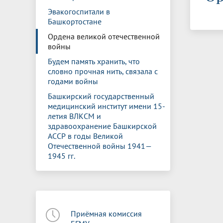
Управление международной
Отдел ор
Профсою
Эвакогоспитали в
Электронный ящик доверия
Комплекс
деятельности
Итоги научно-исследовательской
Клиничес
Башкортостане
Санаторий-профилакторий БГМУ
Совет обучающихся
БГМУ
Федерал
Ассоциац
работы
испытани
центр
Ордена великой отечественной
Абитуриенту
Золотой фонд БГМУ
Обращен
Медиа ц
войны
Конференции и форумы
Лаборато
Видеогалерея
Жизнь иностранных студентов БГМУ
Оплата б
Универси
Будем память хранить, что
Информация для инвалидов и лиц с
Проблемные научные комиссии
Информац
БГМУ в р
словно прочная нить, связала с
Эндаумент
Вопрос-о
ограниченными возможностями
годами войны
Штаб студенческих отрядов БГМУ
Первичн
здоровья
Башкирский государственный
Первых»
медицинский институт имени 15-
Институт урологии и клинической
Репозит
Медицинский инспектор
Онлайн 
летия ВЛКСМ и
онкологии
здравоохранение Башкирской
АССР в годы Великой
Отечественной войны 1941—
Независимая оценка качества
Професс
1945 гг.
образования
Приёмная комиссия