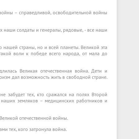
Менеджмент качества
Лицензии
Совет кураторов
Сведения об образовательной
Докторантура
 войны – справедливой, освободительной войны
организации
Государственная итоговая аттестация
Выпускники БГМУ – ветераны ВОВ
Грантовые фонды
жизни
Карта сайта
Внутренняя оценка качества
Юбиляры
 наши солдаты и генералы, рядовые, - все наши
образования
Научные издания
Трансформация университета
Празднование 75-летия Победы в
Всероссийская студенческая
Публикационная активность
Великой Отечественной войне
о нашей страны, но и всей планеты. Великой эта
олимпиада по хирургии с
такой воли к победе всего народа, от мала до
к"
НИИ кардиологии
«МЕДМОЛ»
международным участием
Научная ординатура
Новые образовательные программы
лилась Великая отечественная война. Дети и
оизм дал возможность жить в свободной стране.
Электронная учебная библиотека
ные
Аккредитация специалиста
е забудет тех, кто сражался на полях Второй
и наших земляков – медицинских работников и
Наставничество в сфере
здравоохранения
Великой отечественной войны.
ми тех, кого затронула война.