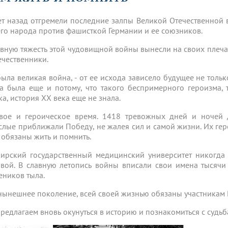
динатуры
з обучающихся БГМУ
Расписание
Профсоюзный комитет
ная программа развития
Антитеррор
кие исследования и
Диссертационные советы
ет назад отгремели последние залпы Великой Отечественной
ьный аккредитационный
ия выпускников
Научно-образовательный
Работа музеев на кафедрах
я, ЛЭК
го народа против фашисткой Германии и ее союзников.
медицинский кластер
Аспирантура
ие граждан
ентр
Фотогалерея
БГМУ - ВУЗ здорового образа 
«Нижневолжский»
вную тяжесть этой чудовищной войны вынесли на своих плечах
рии мегагранта
Полезные интернет-ссылки
ечественники.
анковской картой
тету 90 лет
Реорганизация вуза
Университету 85 лет
ия для студентов
ейтингах университетов
Я-профессионал
Управление инновационной
была великая война, - от ее исхода зависело будущее не тольк
твет
деятельности
а была еще и потому, что такого беспримерного героизма, 
ое отделение «Движение
Альманах "Исторический вестни
ка, история XX века еще не знала.
 БГМУ
орий БГМУ
Евразийский НОЦ
обучение
Социальная работа в системе
вое и героическое время. 1418 тревожных дней и ночей д
здравоохранения
слые приближали Победу, не жалея сил и самой жизни. Их гер
 обязаны жить и помнить.
иональное обучение
Инновационные образователь
ирский государственный медицинский университет никогда н
проекты
вой. В славную летопись войны вписали свои имена тысяч
еников тыла.
нынешнее поколение, всей своей жизнью обязаны участникам 
редлагаем вновь окунуться в историю и познакомиться с судьба