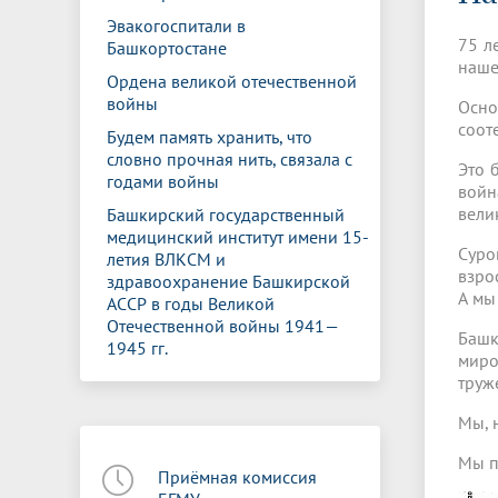
Управление международной
Отдел ор
Профсою
Эвакогоспитали в
Электронный ящик доверия
Комплекс
деятельности
Итоги научно-исследовательской
Клиничес
75 л
Башкортостане
Санаторий-профилакторий БГМУ
Совет обучающихся
БГМУ
Федерал
Ассоциац
работы
испытани
наше
центр
Ордена великой отечественной
Абитуриенту
Золотой фонд БГМУ
Обращен
Медиа ц
войны
Осно
Конференции и форумы
Лаборато
соот
Видеогалерея
Жизнь иностранных студентов БГМУ
Оплата б
Универси
Будем память хранить, что
Информация для инвалидов и лиц с
Проблемные научные комиссии
Информац
БГМУ в р
словно прочная нить, связала с
Это 
Эндаумент
Вопрос-о
ограниченными возможностями
годами войны
войн
Штаб студенческих отрядов БГМУ
Первичн
здоровья
вели
Башкирский государственный
Первых»
медицинский институт имени 15-
Институт урологии и клинической
Репозит
Медицинский инспектор
Онлайн 
Суро
летия ВЛКСМ и
онкологии
взро
здравоохранение Башкирской
А мы
АССР в годы Великой
Отечественной войны 1941—
Независимая оценка качества
Професс
Башк
1945 гг.
образования
миро
труж
Мы, 
Мы п
Приёмная комиссия