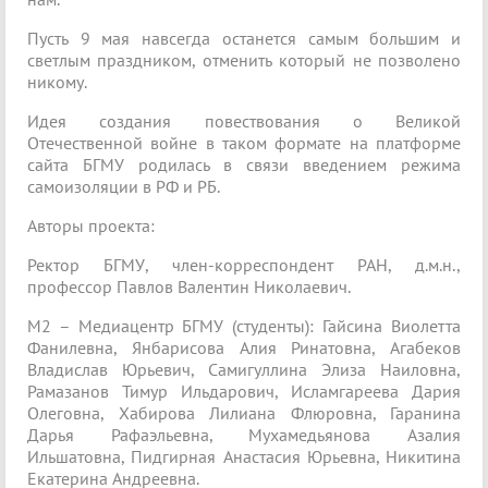
Пусть 9 мая навсегда останется самым большим и
светлым праздником, отменить который не позволено
никому.
Идея создания повествования о Великой
Отечественной войне в таком формате на платформе
сайта БГМУ родилась в связи введением режима
самоизоляции в РФ и РБ.
Авторы проекта:
Ректор БГМУ, член-корреспондент РАН, д.м.н.,
профессор Павлов Валентин Николаевич.
М2 – Медиацентр БГМУ (студенты): Гайсина Виолетта
Фанилевна, Янбарисова Алия Ринатовна, Агабеков
Владислав Юрьевич, Самигуллина Элиза Наиловна,
Рамазанов Тимур Ильдарович, Исламгареева Дария
Олеговна, Хабирова Лилиана Флюровна, Гаранина
Дарья Рафаэльевна, Мухамедьянова Азалия
Ильшатовна, Пидгирная Анастасия Юрьевна, Никитина
Екатерина Андреевна.