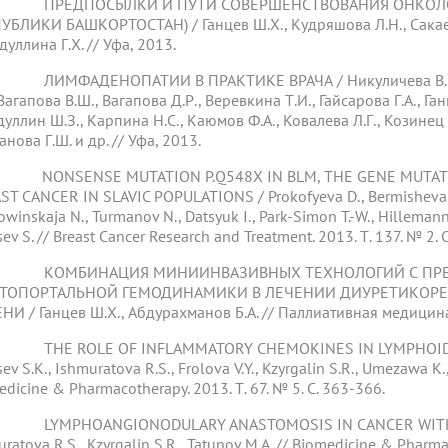
 ПРЕДПОСЫЛКИ И ПУТИ СОВЕРШЕНСТВОВАНИЯ ОНКОЛО
УБЛИКИ БАШКОРТОСТАН) / Ганцев Ш.Х., Кудряшова Л.Н., Сакаева 
уллина Г.Х. // Уфа, 2013.
ЛИМФАДЕНОПАТИИ В ПРАКТИКЕ ВРАЧА / Никуличева В.И., Аб
 Вагапова В.Ш., Вагапова Д.Р., Веревкина Т.И., Гайсарова Г.А., Га
уллин Ш.З., Карпина Н.С., Каюмов Ф.А., Ковалева Л.Г., Козинец 
нова Г.Ш. и др. // Уфа, 2013.
NONSENSE MUTATION P.Q548X IN BLM, THE GENE MUTATED
ST CANCER IN SLAVIC POPULATIONS / Prokofyeva D., Bermisheva M
winskaja N., Turmanov N., Datsyuk I., Park-Simon T.-W., Hillemanns
ev S. // Breast Cancer Research and Treatment. 2013. Т. 137. № 2. 
 КОМБИНАЦИЯ МИНИИНВАЗИВНЫХ ТЕХНОЛОГИЙ С ПРЕВ
АТОПОРТАЛЬНОЙ ГЕМОДИНАМИКИ В ЛЕЧЕНИИ ДИУРЕТИКОРЕ
НИ / Ганцев Ш.Х., Абдурахманов Б.А. // Паллиативная медицина 
 THE ROLE OF INFLAMMATORY CHEMOKINES IN LYMPHOID 
ev S.K., Ishmuratova R.S., Frolova V.Y., Kzyrgalin S.R., Umezawa K.
dicine & Pharmacotherapy. 2013. Т. 67. № 5. С. 363-366.
LYMPHOANGIONODULARY ANASTOMOSIS IN CANCER WITH MET
ratova R.S., Kzyrgalin S.R., Tatunov M.A. // Biomedicine & Pharmac