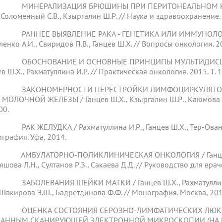
 МИНЕРАЛИЗАЦИЯ БРЮШИНЫ ПРИ ПЕРИТОНЕАЛЬНОМ КАНЦЕ
, Соломенный С.В., Кзыргалин Ш.Р. // Наука и здравоохранение. 2
РАННЕЕ ВЫЯВЛЕНИЕ РАКА - ГЕНЕТИКА ИЛИ ИММУНОЛОГИЯ? /
енко А.И., Свиридов П.В., Ганцев Ш.Х. // Вопросы онкологии. 201
 ОБОСНОВАНИЕ И ОСНОВНЫЕ ПРИНЦИПЫ МУЛЬТИДИСЦИ
в Ш.Х., Рахматуллина И.Р. // Практическая онкология. 2015. Т. 16
 ЗАКОНОМЕРНОСТИ ПЕРЕСТРОЙКИ ЛИМФОЦИРКУЛЯТОРН
 МОЛОЧНОЙ ЖЕЛЕЗЫ / Ганцев Ш.Х., Кзыргалин Ш.Р., Каюмова А.Н
00.
РАК ЖЕЛУДКА / Рахматуллина И.Р., Ганцев Ш.Х., Тер-Ованесо
графия. Уфа, 2014.
АМБУЛАТОРНО-ПОЛИКЛИНИЧЕСКАЯ ОНКОЛОГИЯ / Ганцев Ш.Х.,
шова Л.Н., Султанов Р.З., Сакаева Д.Д. // Руководство для враче
ЗАБОЛЕВАНИЯ ШЕЙКИ МАТКИ / Ганцев Ш.Х., Рахматуллина И.Р
, Шакирова Э.Ш., Бадретдинова Ф.Ф. // Монография. Москва, 201
 ОЦЕНКА СОСТОЯНИЯ СЕРОЗНО-ЛИМФАТИЧЕСКИХ ЛЮКОВ
ДАННЫМ СКАНИРУЮЩЕЙ ЭЛЕКТРОННОЙ МИКРОСКОПИИ (НА 