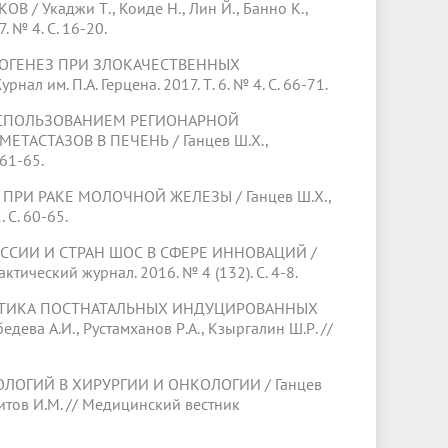
Укаджи Т., Коиде Н., Лин Й., Банно К.,
. № 4. С. 16-20.
НЕЗ ПРИ ЗЛОКАЧЕСТВЕННЫХ
л им. П.А. Герцена. 2017. Т. 6. № 4. С. 66-71.
ПОЛЬЗОВАНИЕМ РЕГИОНАРНОЙ
СТАЗОВ В ПЕЧЕНЬ / Ганцев Ш.Х.,
 61-65.
РАКЕ МОЛОЧНОЙ ЖЕЛЕЗЫ / Ганцев Ш.Х.,
 С. 60-65.
И И СТРАН ШОС В СФЕРЕ ИННОВАЦИЙ /
тический журнал. 2016. № 4 (132). С. 4-8.
ИКА ПОСТНАТАЛЬНЫХ ИНДУЦИРОВАННЫХ
ева А.И., Рустамханов Р.А., Кзыргалин Ш.Р. //
ИЙ В ХИРУРГИИ И ОНКОЛОГИИ / Ганцев
азитов И.М. // Медицинский вестник