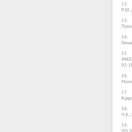
12.
Р.Ш.
13. 
Пухал
14.
Ганце
15.
РАКЕ
92-1
16. 
Моно
17. 
Кудря
18. 
Ч.Х.
19.
ПО 