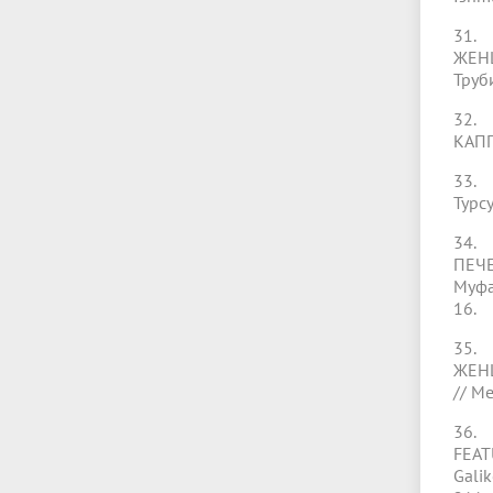
31.
ЖЕНЩ
Труб
32.
КАППА
33. 
Турсу
34.
ПЕЧЕ
Муфа
16.
35.
ЖЕНЩ
// М
36. 
FEAT
Galik