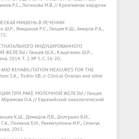
имов Р.С., Логинова М.В. // Креативная хирургия
ЕСКАЯ МИШЕНЬ В ЛЕЧЕНИИ
.Р., Ямиданов Р.С., Ганцев К.Ш., Амиров Р.А.,
-75.
ТНАТАЛЬНОГО ИНДУЦИРОВАННОГО
ЛЕЗЫ / Ганцев Ш.Х., Кзыргалин Ш.Р.,
а. 2014. Т. 2. № 5. С. 16-20.
ND REHABILITATION MEASURES FOR THE
S.K., Trubin V.B. // Clinical Ovarian and other
 ПРИ РАКЕ МОЛОЧНОЙ ЖЕЛЕЗЫ / Ганцев
., Абрамова О.А. // Евразийский онкологический
ев К.Ш., Демидов Л.В., Долгушин Б.И.,
Г.А., Поляков Б.И., Рахматуллина И.Р., Сельчук
сква, 2013.