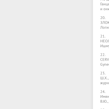
Ганц
и онк
20.
ЗЛОК
Логи
21.
НЕОЛ
Ишмур
22. 
CERVI
Gynec
23.
Ш.Х.
журна
24. 
Имяни
В.Ю.,