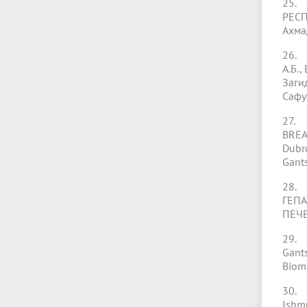
25.
РЕСП
Ахмад
26. 
А.Б.,
Загид
Сафуа
27. 
BREA
Dubro
Gants
28.
ГЕП
ПЕЧЕ
29.
Gants
Biome
30. 
Ishmu