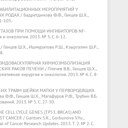
АБИЛИТАЦИОННЫХ МЕРОПРИЯТИЙ У
АХ / Бадретдинова Ф.Ф., Ганцев Ш.Х.,
1-105.
АЗОВ ПРИ ПОМОЩИ ИНГИБИТОРОВ NF-
 и онкология. 2013. № 3. С. 6-12.
в Ш.Х., Ишмуратова Р.Ш., Кзыргалин Ш.Р.,
8.
ЭНДОВАСКУЛЯРНАЯ ХИМИОЭМБОЛИЗАЦИЯ
РАКОВ ПЕЧЕНИ / Плечев В.В., Ганцев Ш.Х.,
еативная хирургия и онкология. 2013. № 4. С. 8-
Х ТРАВМ ШЕЙКИ МАТКИ У ПЕРВОРОДЯЩИХ
, Ганцев Ш.Х., Магафуров Р.Ф., Трубин В.Б.
ний. 2013. № 5. С. 27-30.
CELL CYCLE GENES (TP53, BRCA1) AND
ANCER / Gantsev S.K., Gorbunova V.Yu.,
al of Cancer Research Updates. 2013. Т. 2. № 2. С.