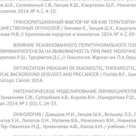
ев Ш.Х., Соломенный С.В., Ганцев К.Ш., Кзыргалин Ш.Р., Минигаз
ология. 2014. № 4. С. 4-10.
 ТРАНСКРИПЦИОННЫЙ ФАКТОР NF-KB КАК ТЕРАПЕВТИЧ
АЧЕСТВЕННЫХ ОПУХОЛЕЙ / Умезава К., Ганцев Ш.Х., Кзыргалин Ш
нова М.В. // Креативная хирургия и онкология. 2014. № 4. С. 69
 ВЛИЯНИЕ РЕАЛИЗОВАННОГО ПЕРИТУМОРАЛЬНОГО ПОС
ИМФАНГИОГЕНЕЗА НА ВЫЖИВАЕМОСТЬ ПРИ РАКЕ МОЛОЧНОЙ ЖЕ
атова Р.Ш., Турсуметов Д.С. // Онкология. Журнал им. П.А. Герцен
OPTIMIZATION PROGRAM OF DIAGNOSTIC, THERAPEUTIC, A
CAL BACKGROUND DISEASES AND PRECANCER / Flarida B.F., Gantsev 
ologic Cancer. 2014.
 МАТЕМАТИЧЕСКОЕ МОДЕЛИРОВАНИЕ ЛИМФОЦИРКУЛЯЦИИ
, Урманчеев С.Ф., Султанбаев А.В., Киреев В.Н., Ишмуратова Р.Ш
л. 2014. № 1 (01). С. 24-33.
ОНКОЛОГИЯ / Давыдов М.И., Ганцев Ш.Х., Вельшер Л.З., Ганц
тов Е.Н., Липатов О.Н., Матвеев В.Б., Моисеенко В.М., Новиков 
 Тер-Ованесов М.Д., Урманчеева А.Ф., Ханов А.М. / учебник / Мо