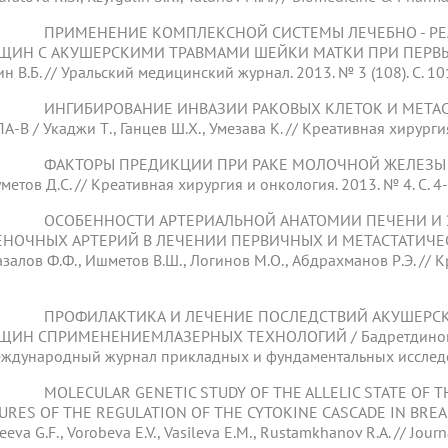
 ПРИМЕНЕНИЕ КОМПЛЕКСНОЙ СИСТЕМЫ ЛЕЧЕБНО - РЕ
ИН С АКУШЕРСКИМИ ТРАВМАМИ ШЕЙКИ МАТКИ ПРИ ПЕРВЫХ РОД
ин В.Б. // Уральский медицинский журнал. 2013. № 3 (108). С. 10
 ИНГИБИРОВАНИЕ ИНВАЗИИ РАКОВЫХ КЛЕТОК И МЕТАСТ
-B / Укаджи Т., Ганцев Ш.Х., Умезава К. // Креативная хирургия
ФАКТОРЫ ПРЕДИКЦИИ ПРИ РАКЕ МОЛОЧНОЙ ЖЕЛЕЗЫ / Ганце
метов Д.С. // Креативная хирургия и онкология. 2013. № 4. С. 4-
 ОСОБЕННОСТИ АРТЕРИАЛЬНОЙ АНАТОМИИ ПЕЧЕНИ И 
НОЧНЫХ АРТЕРИЙ В ЛЕЧЕНИИ ПЕРВИЧНЫХ И МЕТАСТАТИЧЕСКИХ 
залов Ф.Ф., Ишметов В.Ш., Логинов М.О., Абдрахманов Р.Э. // Кр
 ПРОФИЛАКТИКА И ЛЕЧЕНИЕ ПОСЛЕДСТВИЙ АКУШЕРСКИ
ИН СПРИМЕНЕНИЕМЛАЗЕРНЫХ ТЕХНОЛОГИЙ / Бадретдинова Ф.Ф.
еждународный журнал прикладных и фундаментальных исследова
MOLECULAR GENETIC STUDY OF THE ALLELIC STATE OF THE 
URES OF THE REGULATION OF THE CYTOKINE CASCADE IN BREAST C
eeva G.F., Vorobeva E.V., Vasileva E.M., Rustamkhanov R.A. // Journ