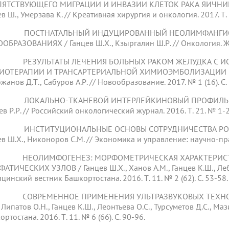
ЯТСТВУЮЩЕГО МИГРАЦИИ И ИНВАЗИИ КЛЕТОК РАКА ЯИЧНИКОВ / 
в Ш., Умерзава К. // Креативная хирургия и онкология. 2017. Т. 7
ПОСТНАТАЛЬНЫЙ ИНДУЦИРОВАННЫЙ НЕОЛИМФАНГИОГЕ
ОБРАЗОВАНИЯХ / Ганцев Ш.Х., Кзыргалин Ш.Р. // Онкология. Журна
РЕЗУЛЬТАТЫ ЛЕЧЕНИЯ БОЛЬНЫХ РАКОМ ЖЕЛУДКА С ИС
ОТЕРАПИИ И ТРАНСАРТЕРИАЛЬНОЙ ХИМИОЭМБОЛИЗАЦИИ МЕТА
анов Д.Т., Сабуров А.Р. // Новообразование. 2017. № 1 (16). С.
ЛОКАЛЬНО-ТКАНЕВОЙ ИНТЕРЛЕЙКИНОВЫЙ ПРОФИЛЬ ПРИ 
в Р.Р. // Российский онкологический журнал. 2016. Т. 21. № 1-2.
ИНСТИТУЦИОНАЛЬНЫЕ ОСНОВЫ СОТРУДНИЧЕСТВА РОССИ
ев Ш.Х., Никоноров С.М. // Экономика и управление: научно-прак
 НЕОЛИМФОГЕНЕЗ: МОРФОМЕТРИЧЕСКАЯ ХАРАКТЕРИСТ
АТИЧЕСКИХ УЗЛОВ / Ганцев Ш.Х., Ханов А.М., Ганцев К.Ш., Лебед
инский вестник Башкортостана. 2016. Т. 11. № 2 (62). С. 53-58.
 СОВРЕМЕННОЕ ПРИМЕНЕНИЯ УЛЬТРАЗВУКОВЫХ ТЕХНОЛОГ
 Липатов О.Н., Ганцев К.Ш., Леонтьева О.С., Турсуметов Д.С., М
ртостана. 2016. Т. 11. № 6 (66). С. 90-96.