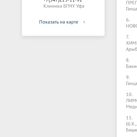
ПРЕП
Клиника БГМУ Уфа
Ганце
6. 
Показать на карте
НОВО
7. 
ХИМИ
Арыбж
8. 
Бакие
9. 
Ганц
10.
ЛИМФ
Медиц
11.
Ш.Х.,
Башко