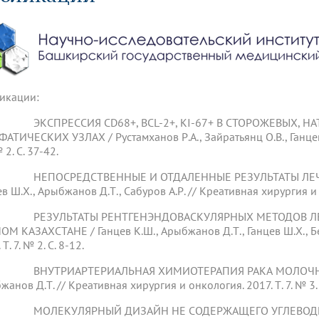
динатуры
з обучающихся БГМУ
Расписание
Профсоюзный комитет
ная программа развития
Антитеррор
кие исследования и
Диссертационные советы
ьный аккредитационный
ия выпускников
Научно-образовательный
Работа музеев на кафедрах
я, ЛЭК
медицинский кластер
Аспирантура
ие граждан
ентр
Фотогалерея
БГМУ - ВУЗ здорового образа 
«Нижневолжский»
рии мегагранта
Полезные интернет-ссылки
анковской картой
тету 90 лет
Реорганизация вуза
Университету 85 лет
икации:
ия для студентов
ейтингах университетов
Я-профессионал
Управление инновационной
твет
деятельности
ЭКСПРЕССИЯ CD68+, BCL-2+, KI-67+ В СТОРОЖЕВЫХ, Н
ое отделение «Движение
Альманах "Исторический вестни
АТИЧЕСКИХ УЗЛАХ / Рустамханов Р.А., Зайратьянц О.В., Ганцев
 БГМУ
 2. С. 37-42.
орий БГМУ
Евразийский НОЦ
обучение
Социальная работа в системе
здравоохранения
НЕПОСРЕДСТВЕННЫЕ И ОТДАЛЕННЫЕ РЕЗУЛЬТАТЫ ЛЕЧЕН
в Ш.Х., Арыбжанов Д.Т., Сабуров А.Р. // Креативная хирургия и он
иональное обучение
Инновационные образователь
РЕЗУЛЬТАТЫ РЕНТГЕНЭНДОВАСКУЛЯРНЫХ МЕТОДОВ ЛЕЧ
проекты
М КАЗАХСТАНЕ / Ганцев К.Ш., Арыбжанов Д.Т., Ганцев Ш.Х., Бес
 Т. 7. № 2. С. 8-12.
ВНУТРИАРТЕРИАЛЬНАЯ ХИМИОТЕРАПИЯ РАКА МОЛОЧНОЙ ЖЕЛ
анов Д.Т. // Креативная хирургия и онкология. 2017. Т. 7. № 3. 
МОЛЕКУЛЯРНЫЙ ДИЗАЙН НЕ СОДЕРЖАЩЕГО УГЛЕВОДНОГ