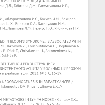
ГИЧЕСКОЙ ПОМОЩИ (НА ПРИМЕРЕ
Д.Д., Габитова Д.М., Рахматуллина И.Р.,
дурахманова И.С., Бакиев И.М., Бакиров
нцев Ш.Х., Еникеев О.А., Загидуллин И.М.,
Г.И., Латыпова Л.Ф., Лехмус Т.Ю., Рябчикова Н.Р.,
 IN BLOOM'S SYNDROME, IS ASSOCIATED WITH
., Takhirova Z., Khusnutdinova E., Bogdanova N.,
 P., Dörk T., Christiansen H., Antonenkova N.,
С. 533-539.
ЕНТИВНОЙ РЕКОНСТРУКЦИЕЙ
ЗИСТЕНТНОГО АСЦИТА У БОЛЬНЫХ ЦИРРОЗОМ
и реабилитация. 2013. № 3. С. 16-19.
NEOORGANOGENESIS IN BREAST CANCER /
, Islamgulov D.V., Khusnutdinova E.K. //
ASTASES IN LYMPH NODES / Gantsev S.K.,
otherapy. 2013. Т. 67. № 7. С. 637-642.