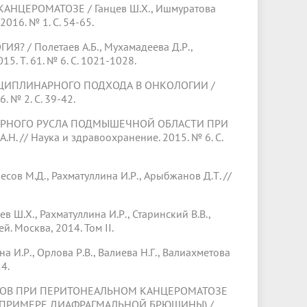
РОМАТОЗЕ / Ганцев Ш.Х., Ишмуратова
016. № 1. С. 54-65.
 Полетаев А.Б., Мухамадеева Д.Р.,
5. Т. 61. № 6. С. 1021-1028.
ПЛИНАРНОГО ПОДХОДА В ОНКОЛОГИИ /
. № 2. С. 39-42.
ОГО РУСЛА ПОДМЫШЕЧНОЙ ОБЛАСТИ ПРИ
. // Наука и здравоохранение. 2015. № 6. С.
в М.Д., Рахматуллина И.Р., Арыбжанов Д.Т. //
 Рахматуллина И.Р., Старинский В.В.,
й. Москва, 2014. Том II.
., Орлова Р.В., Валиева Н.Г., Валиахметова
4.
 ПРИ ПЕРИТОНЕАЛЬНОМ КАНЦЕРОМАТОЗЕ
ПРИМЕРЕ ДИАФРАГМАЛЬНОЙ БРЮШИНЫ) /