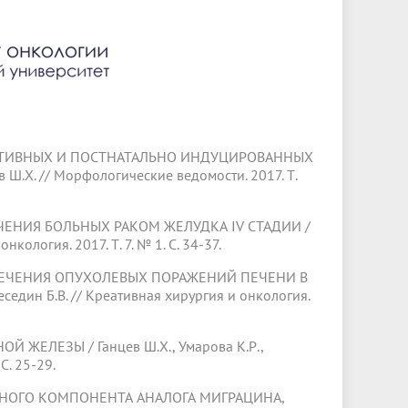
Менеджмент качества
Лицензии
Совет кураторов
Сведения об образовательной
Докторантура
организации
Государственная итоговая аттестация
Выпускники БГМУ – ветераны ВОВ
Грантовые фонды
жизни
Карта сайта
Внутренняя оценка качества
Юбиляры
образования
Научные издания
Трансформация университета
Празднование 75-летия Победы в
Всероссийская студенческая
Публикационная активность
Великой Отечественной войне
олимпиада по хирургии с
АТИВНЫХ И ПОСТНАТАЛЬНО ИНДУЦИРОВАННЫХ
к"
НИИ кардиологии
«МЕДМОЛ»
международным участием
 Ш.Х. // Морфологические ведомости. 2017. Т.
Научная ординатура
Новые образовательные программы
ИЯ БОЛЬНЫХ РАКОМ ЖЕЛУДКА IV СТАДИИ /
Электронная учебная библиотека
кология. 2017. Т. 7. № 1. С. 34-37.
ные
Аккредитация специалиста
ЕНИЯ ОПУХОЛЕВЫХ ПОРАЖЕНИЙ ПЕЧЕНИ В
един Б.В. // Креативная хирургия и онкология.
Наставничество в сфере
здравоохранения
ЕЗЫ / Ганцев Ш.Х., Умарова К.Р.,
С. 25-29.
О КОМПОНЕНТА АНАЛОГА МИГРАЦИНА,