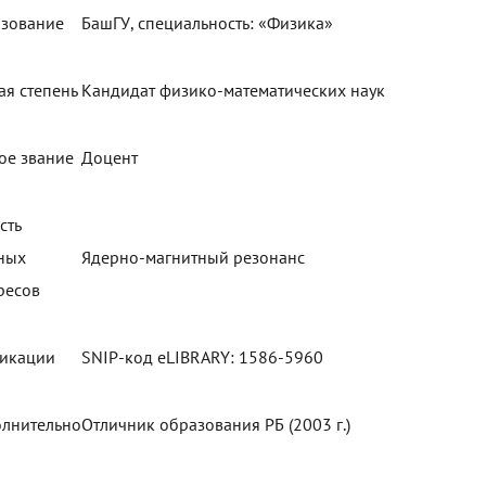
зование
БашГУ, специальность: «Физика»
ая степень
Кандидат физико-математических наук
ое звание
Доцент
сть
ных
Ядерно-магнитный резонанс
ресов
икации
SNIP-код eLIBRARY: 1586-5960
лнительно
Отличник образования РБ (2003 г.)