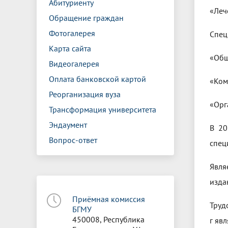
Абитуриенту
«Леч
Обращение граждан
Фотогалерея
Спец
Карта сайта
«Общ
Видеогалерея
Оплата банковской картой
«Ком
Реорганизация вуза
«Орг
Трансформация университета
Эндаумент
В 20
Вопрос-ответ
спец
Явля
изда
Приёмная комиссия
Труд
БГМУ
450008, Республика
г яв