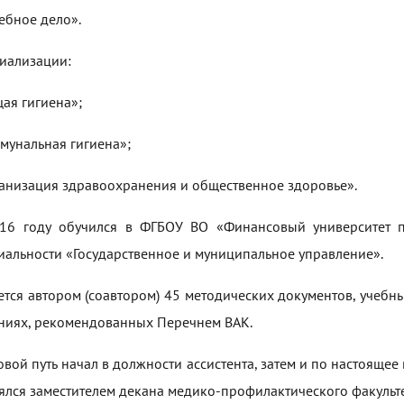
ебное дело».
иализации:
ая гигиена»;
мунальная гигиена»;
анизация здравоохранения и общественное здоровье».
16 году обучился в ФГБОУ ВО «Финансовый университет п
иальности «Государственное и муниципальное управление».
ется автором (соавтором) 45 методических документов, учебн
ниях, рекомендованных Перечнем ВАК.
овой путь начал в должности ассистента, затем и по настоящее
лялся заместителем декана медико-профилактического факульте