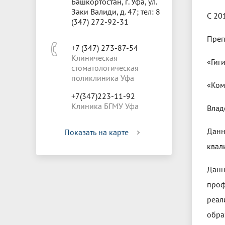
Башкортостан, г. Уфа, ул.
Заки Валиди, д. 47; тел: 8
С 20
(347) 272-92-31
Преп
+7 (347) 273-87-54
Клиническая
«Гиг
стоматологическая
поликлиника Уфа
«Ком
+7(347)223-11-92
Клиника БГМУ Уфа
Влад
Дан
Показать на карте
квал
Данн
проф
реал
обра