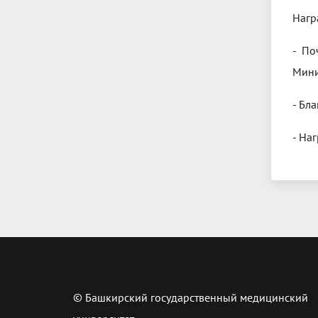
Нагр
- По
Мини
- Бл
- На
© Башкирский государственный медицинский