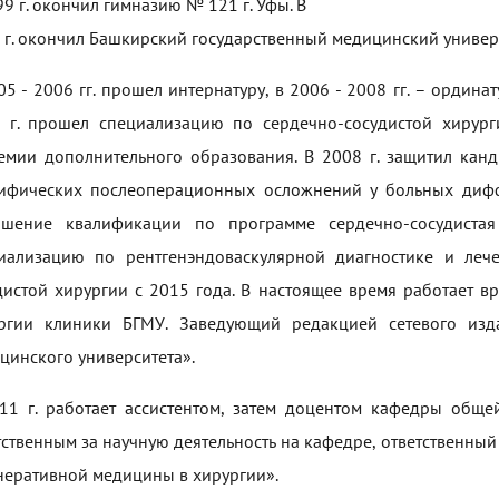
99 г. окончил гимназию № 121 г. Уфы. В
 г. окончил Башкирский государственный медицинский универс
05 - 2006 гг. прошел интернатуру, в 2006 - 2008 гг. – ордин
 г. прошел специализацию по сердечно-сосудистой хирург
емии дополнительного образования. В 2008 г. защитил кан
ифических послеоперационных осложнений у больных дифф
шение квалификации по программе сердечно-сосудиста
иализацию по рентгенэндоваскулярной диагностике и леч
дистой хирургии с 2015 года. В настоящее время работает в
ргии клиники БГМУ. Заведующий редакцией сетевого изда
цинского университета».
11 г. работает ассистентом, затем доцентом кафедры обще
тственным за научную деятельность на кафедре, ответственны
неративной медицины в хирургии».