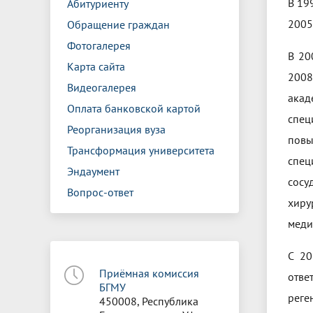
В 19
Абитуриенту
2005
Обращение граждан
Фотогалерея
В 20
Карта сайта
2008
Видеогалерея
акад
Оплата банковской картой
спец
Реорганизация вуза
повы
Трансформация университета
спец
Эндаумент
сосу
Вопрос-ответ
хиру
меди
С 20
Приёмная комиссия
отве
БГМУ
реге
450008, Республика