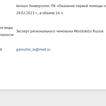
Актион Университет. ПК «Оказание первой помощи п
28.02.2023 г., в объеме 16 ч.
ие виды
Эксперт регионального чемпиона Worldskills Russia
ельности
il
gainullin_ia@mail.ru