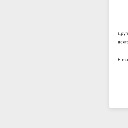
Друг
деят
E-ma