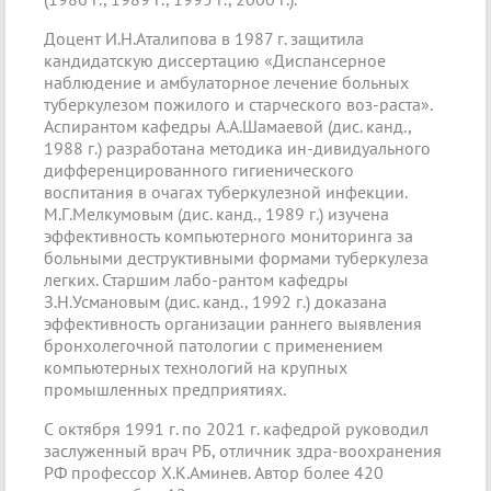
Доцент И.Н.Аталипова в 1987 г. защитила
кандидатскую диссертацию «Диспансерное
наблюдение и амбулаторное лечение больных
туберкулезом пожилого и старческого воз-раста».
Аспирантом кафедры А.А.Шамаевой (дис. канд.,
1988 г.) разработана методика ин-дивидуального
дифференцированного гигиенического
воспитания в очагах туберкулезной инфекции.
М.Г.Мелкумовым (дис. канд., 1989 г.) изучена
эффективность компьютерного мониторинга за
больными деструктивными формами туберкулеза
легких. Старшим лабо-рантом кафедры
З.Н.Усмановым (дис. канд., 1992 г.) доказана
эффективность организации раннего выявления
бронхолегочной патологии с применением
компьютерных технологий на крупных
промышленных предприятиях.
С октября 1991 г. по 2021 г. кафедрой руководил
заслуженный врач РБ, отличник здра-воохранения
РФ профессор X.К.Аминев. Автор более 420