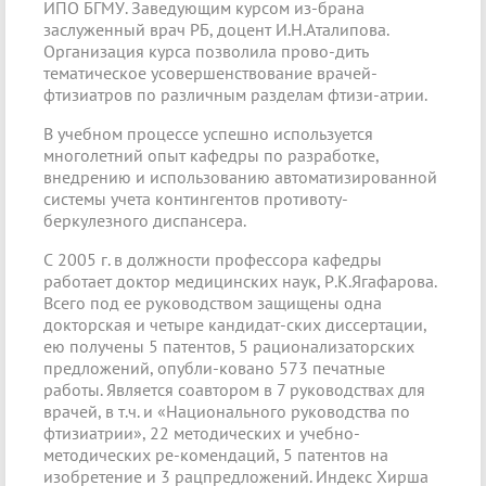
ИПО БГМУ. Заведующим курсом из-брана
заслуженный врач РБ, доцент И.Н.Аталипова.
Организация курса позволила прово-дить
тематическое усовершенствование врачей-
фтизиатров по различным разделам фтизи-атрии.
В учебном процессе успешно используется
многолетний опыт кафедры по разработке,
внедрению и использованию автоматизированной
системы учета контингентов противоту-
беркулезного диспансера.
С 2005 г. в должности профессора кафедры
работает доктор медицинских наук, Р.К.Ягафарова.
Всего под ее руководством защищены одна
докторская и четыре кандидат-ских диссертации,
ею получены 5 патентов, 5 рационализаторских
предложений, опубли-ковано 573 печатные
работы. Является соавтором в 7 руководствах для
врачей, в т.ч. и «Национального руководства по
фтизиатрии», 22 методических и учебно-
методических ре-комендаций, 5 патентов на
изобретение и 3 рацпредложений. Индекс Хирша