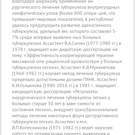
Благодаря широкому применению хи-
рургического лечения туберкулеза внутригрудных
лимфатических узлов (более 800 опера-ций, что
превышает мировые показатели), в республике
удалось предупредить развитие аденогенного
туберкулеза, удельный вес которого составлял 5-
7% среди впервые выявлен-ных больных
туберкулезом. Ассистент В.А.Силин (1977-1980 гг.) в
1978 г. защищает кан-дидатскую диссертацию на
тему: «Эффективность корригирующей терапии
массивной опе-рационной кровопотери у больных
туберкулезом легких». Ассистент К.Я.Мухаметова
(1968-1982 гг.) изучает метод лечения туберкулеза
предельно допустимыми дозами ГИНК. Ассистент
К.И.Гольянова (1980-2016 гг.) в 1985 г. защищает
кандидатскую диссертацию «Результаты
хирургического лечения туберкулеза легких у
больных старше 50 лет в зави-симости от
состояния легких», внедряет трансбронхиальные
методы лечения некоторых форм деструктивного
туберкулеза легких. Ассистент к.м.н.
В.П.Колесникова (1971-1982 гг.) ведет научную
работу по оптимизации раннего выявления и