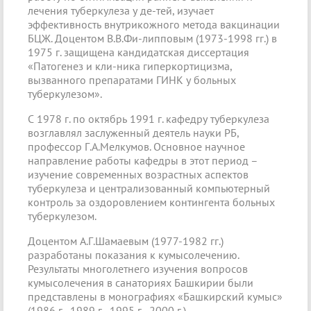
лечения туберкулеза у де-тей, изучает
эффективность внутрикожного метода вакцинации
БЦЖ. Доцентом В.В.Фи-липповым (1973-1998 гг.) в
1975 г. защищена кандидатская диссертация
«Патогенез и кли-ника гиперкортицизма,
вызванного препаратами ГИНК у больных
туберкулезом».
С 1978 г. по октябрь 1991 г. кафедру туберкулеза
возглавлял заслуженный деятель науки РБ,
профессор Г.А.Мелкумов. Основное научное
направление работы кафедры в этот период –
изучение современных возрастных аспектов
туберкулеза и централизованный компьютерный
контроль за оздоровлением контингента больных
туберкулезом.
Доцентом А.Г.Шамаевым (1977-1982 гг.)
разработаны показания к кумысолечению.
Результаты многолетнего изучения вопросов
кумысолечения в санаториях Башкирии были
представлены в монографиях «Башкирский кумыс»
(1986 г., 1989 г., 1995 г., 2000 г.).