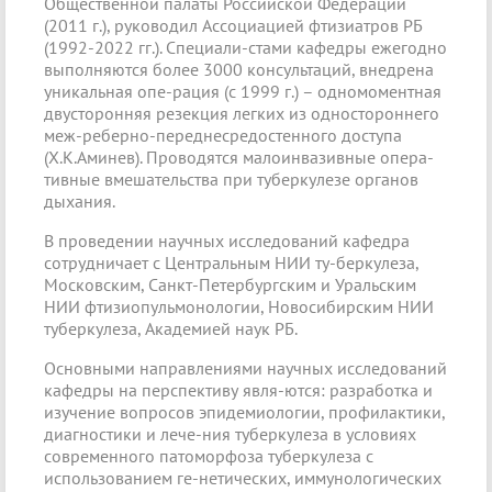
Общественной палаты Российской Федерации
(2011 г.), руководил Ассоциацией фтизиатров РБ
(1992-2022 гг.). Специали-стами кафедры ежегодно
выполняются более 3000 консультаций, внедрена
уникальная опе-рация (с 1999 г.) – одномоментная
двусторонняя резекция легких из одностороннего
меж-реберно-переднесредостенного доступа
(X.К.Аминев). Проводятся малоинвазивные опера-
тивные вмешательства при туберкулезе органов
дыхания.
В проведении научных исследований кафедра
сотрудничает с Центральным НИИ ту-беркулеза,
Московским, Санкт-Петербургским и Уральским
НИИ фтизиопульмонологии, Новосибирским НИИ
туберкулеза, Академией наук РБ.
Основными направлениями научных исследований
кафедры на перспективу явля-ются: разработка и
изучение вопросов эпидемиологии, профилактики,
диагностики и лече-ния туберкулеза в условиях
современного патоморфоза туберкулеза с
использованием ге-нетических, иммунологических