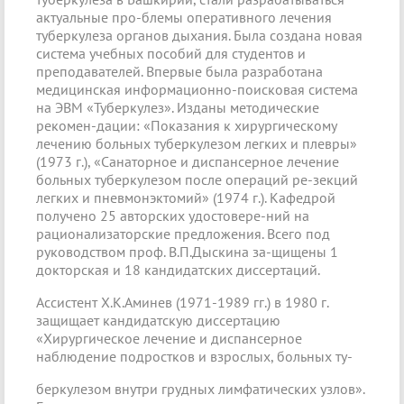
актуальные про-блемы оперативного лечения
туберкулеза органов дыхания. Была создана новая
система учебных пособий для студентов и
преподавателей. Впервые была разработана
медицинская информационно-поисковая система
на ЭВМ «Туберкулез». Изданы методические
рекомен-дации: «Показания к хирургическому
лечению больных туберкулезом легких и плевры»
(1973 г.), «Санаторное и диспансерное лечение
больных туберкулезом после операций ре-зекций
легких и пневмонэктомий» (1974 г.). Кафедрой
получено 25 авторских удостовере-ний на
рационализаторские предложения. Всего под
руководством проф. В.П.Дыскина за-щищены 1
докторская и 18 кандидатских диссертаций.
Ассистент Х.К.Аминев (1971-1989 гг.) в 1980 г.
защищает кандидатскую диссертацию
«Хирургическое лечение и диспансерное
наблюдение подростков и взрослых, больных ту-
беркулезом внутри грудных лимфатических узлов».