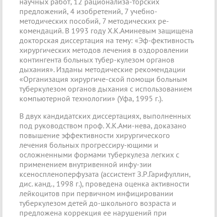
научных работ, 12 рационализа-торских
предложений, 4 изобретений, 7 учебно-
методических пособий, 7 методических ре-
комендаций. В 1993 году X.К.Аминевым защищена
докторская диссертация на тему: «Эф-фективность
хирургических методов лечения в оздоровлении
контингента больных тубер-кулезом органов
дыхания». Изданы методические рекомендации
«Организация хирургиче-ской помощи больным
туберкулезом органов дыхания с использованием
компьютерной технологии» (Уфа, 1995 г.).
В двух кандидатских диссертациях, выполненных
под руководством проф. X.К.Ами-нева, доказано
повышение эффективности хирургического
лечения больных прогрессиру-ющими и
осложненными формами туберкулеза легких с
применением внутривенной инфу-зии
ксеноспленоперфузата (ассистент З.Р.Гарифуллин,
дис. канд., 1998 г.), проведена оценка активности
лейкоцитов при первичном инфицировании
туберкулезом детей до-школьного возраста и
предложена коррекция ее нарушений при