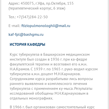
Адрес: 450075, г.Уфа, пр.Октября, 155
(терапевтический корпус, 6 этаж)
Тел.: +7(347)284-22-50
E-mail:
ftiziopulmonologhii@mail.ru
kaf-fpl@bashgmu.ru
ИСТОРИЯ КАФЕДРЫ
Курс туберкулеза в Башкирском медицинском
институте был создан в 1936 г. при ка-федре
факультетской терапии и возглавил его к.м.н.
Н.А.Крамов. С 1939 г. по 1965 г. руко-водил курсом
туберкулеза к.м.н. доцент М.Н.Карнаухов.
Сотрудниками курса разрабатыва-лись вопросы
раннего выявления и комплексного лечения
туберкулеза с применением ку-мыса. Результаты
исследований обобщены М.Н.Карнауховым в
отдельных монографиях.
В 1966 г. был организован самостоятельный курс