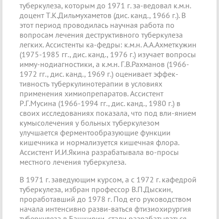
туберкулеза, которым до 1971 г. за-ведовал к.м.н.
доцент Т.К.Дильмухаметов (дис. канд., 1966 г.). В
этот период проводилась научная работа по
вопросам лечения деструктивного туберкулеза
легких. Ассистенты ка-федры: к.м.н. А.А.Ахметкужин
(1975-1985 гг., дис. канд., 1976 г.) изучает вопросы
имму-нодиагностики, а к.м.н. Г.В.Рахманов (1966-
1972 гг., дис. канд., 1969 г.) оценивает эффек-
тивность туберкулинотерапии в условиях
применения химиопрепаратов. Ассистент
Р.Г.Мусина (1966-1994 гг., дис. канд., 1980 г.) в
своих исследованиях показала, что под вли-янием
кумысолечения у больных туберкулезом
улучшается ферментообразующие функции
кишечника и нормализуется кишечная флора.
Ассистент И.И.Якина разрабатывала во-просы
местного лечения туберкулеза.
В 1971 г. заведующим курсом, а с 1972 г. кафедрой
туберкулеза, избран профессор В.П.Дыскин,
проработавший до 1978 г. Под его руководством
начала интенсивно разви-ваться фтизиохирургия
туберкулеза в Башкирии, стали разрабатываться