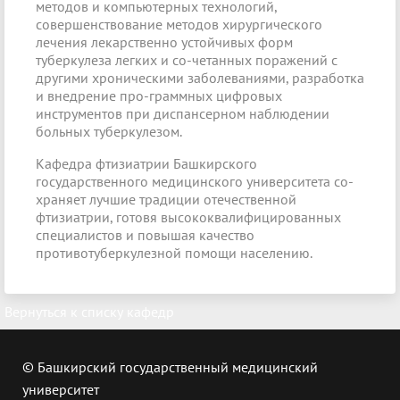
методов и компьютерных технологий,
совершенствование методов хирургического
лечения лекарственно устойчивых форм
туберкулеза легких и со-четанных поражений с
другими хроническими заболеваниями, разработка
и внедрение про-граммных цифровых
инструментов при диспансерном наблюдении
больных туберкулезом.
Кафедра фтизиатрии Башкирского
государственного медицинского университета со-
храняет лучшие традиции отечественной
фтизиатрии, готовя высококвалифицированных
специалистов и повышая качество
противотуберкулезной помощи населению.
Вернуться к списку кафедр
© Башкирский государственный медицинский
университет