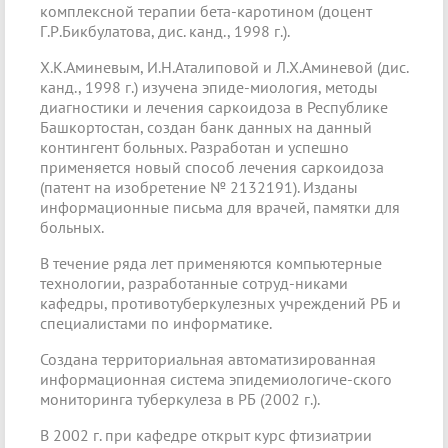
комплексной терапии бета-каротином (доцент
Г.Р.Бикбулатова, дис. канд., 1998 г.).
Х.К.Аминевым, И.Н.Аталиповой и Л.Х.Аминевой (дис.
канд., 1998 г.) изучена эпиде-миология, методы
диагностики и лечения саркоидоза в Республике
Башкортостан, создан банк данных на данный
контингент больных. Разработан и успешно
применяется новый способ лечения саркоидоза
(патент на изобретение № 2132191). Изданы
информационные письма для врачей, памятки для
больных.
В течение ряда лет применяются компьютерные
технологии, разработанные сотруд-никами
кафедры, противотуберкулезных учреждений РБ и
специалистами по информатике.
Создана территориальная автоматизированная
информационная система эпидемиологиче-ского
мониторинга туберкулеза в РБ (2002 г.).
В 2002 г. при кафедре открыт курс фтизиатрии