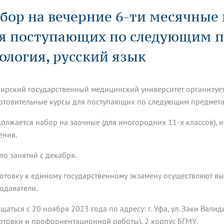
динатуры
з обучающихся БГМУ
Расписание
Профсоюзный комитет
ная программа развития
бор на вечерние 6-ти месячные
Антитеррор
кие исследования и
Диссертационные советы
ьный аккредитационный
ия выпускников
Научно-образовательный
Работа музеев на кафедрах
я, ЛЭК
я поступающих по следующим п
медицинский кластер
Аспирантура
ие граждан
ентр
Фотогалерея
БГМУ - ВУЗ здорового образа 
«Нижневолжский»
рии мегагранта
Полезные интернет-ссылки
ология, русский язык
анковской картой
тету 90 лет
Реорганизация вуза
Университету 85 лет
ия для студентов
ейтингах университетов
Я-профессионал
Управление инновационной
твет
деятельности
ирский государственный медицинский университет организует
ое отделение «Движение
Альманах "Исторический вестни
 БГМУ
отовительные курсы для поступающих по следующим предметам:
орий БГМУ
Евразийский НОЦ
обучение
Социальная работа в системе
здравоохранения
олжается набор на заочные (для иногородних 11-х классов),
ения.
иональное обучение
Инновационные образователь
ло занятий с декабря.
проекты
отовку к единому государственному экзамену осуществляют 
одаватели.
щаться с 20 ноября 2023 года по адресу: г. Уфа, ул. Заки Валид
отовки и профориентационной работы), 2 корпус БГМУ.