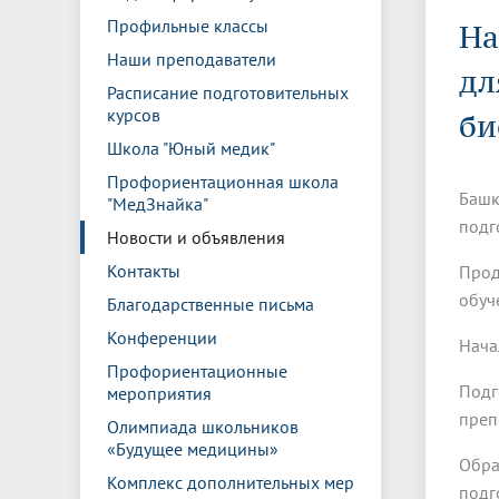
Управление международной
Отдел ор
Профсою
Профильные классы
Электронный ящик доверия
Комплекс
На
деятельности
Итоги научно-исследовательской
Клиничес
Санаторий-профилакторий БГМУ
Совет обучающихся
БГМУ
Федерал
Ассоциац
работы
испытани
Наши преподаватели
центр
дл
Расписание подготовительных
Абитуриенту
Золотой фонд БГМУ
Обращен
Медиа ц
курсов
Конференции и форумы
Лаборато
би
Видеогалерея
Жизнь иностранных студентов БГМУ
Оплата б
Универси
Школа "Юный медик"
Информация для инвалидов и лиц с
Проблемные научные комиссии
Информац
БГМУ в р
Эндаумент
Вопрос-о
ограниченными возможностями
Профориентационная школа
Башк
Штаб студенческих отрядов БГМУ
Первичн
здоровья
"МедЗнайка"
Первых»
подг
Новости и объявления
Институт урологии и клинической
Репозит
Медицинский инспектор
Онлайн 
онкологии
Контакты
Прод
обуч
Благодарственные письма
Независимая оценка качества
Професс
Конференции
Нача
образования
Профориентационные
Подг
мероприятия
преп
Олимпиада школьников
«Будущее медицины»
Обра
Комплекс дополнительных мер
подг