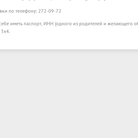
вки по телефону: 272-09-72
себе иметь паспорт, ИНН (одного из родителей и желающего обу
 3х4.