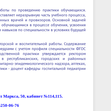
Менеджмент качества
Лицензии
Совет кураторов
Сведения об образовательной
Докторантура
работы по проведению практики обучающихся.
организации
Государственная итоговая аттестация
Выпускники БГМУ – ветераны ВОВ
тавляет неразрывную часть учебного процесса,
Грантовые фонды
нных врачей и провизоров. Основной задачей
жизни
Карта сайта
Внутренняя оценка качества
Юбиляры
 обучающимися в процессе обучения, усвоения
образования
Научные издания
 навыков по специальности в условиях будущей
Трансформация университета
Празднование 75-летия Победы в
Всероссийская студенческая
Публикационная активность
Великой Отечественной войне
олимпиада по хирургии с
орской и воспитательной работы. Содержание
к"
НИИ кардиологии
«МЕДМОЛ»
международным участием
федрами с учетом профиля специальности ФГОС
одственной практики утверждается ректором
Научная ординатура
Новые образовательные программы
я в республиканских, городских и районных
нитарно-эпидемиологического надзора, аптеках,
Электронная учебная библиотека
тики - доцент кафедры госпитальной педиатрии
ные
Аккредитация специалиста
Наставничество в сфере
здравоохранения
л Маркса, 50, кабинет №114,115.
)250-06-76