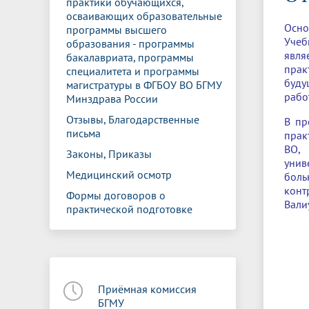
практики обучающихся,
Управление международной
Отдел ор
Профсою
осваивающих образовательные
Электронный ящик доверия
Комплекс
деятельности
Итоги научно-исследовательской
Клиничес
Осно
программы высшего
Санаторий-профилакторий БГМУ
Совет обучающихся
БГМУ
Федерал
Ассоциац
работы
испытани
Учеб
образования - программы
центр
явля
бакалавриата, программы
Абитуриенту
Золотой фонд БГМУ
Обращен
Медиа ц
прак
специалитета и программы
Конференции и форумы
Лаборато
буду
Видеогалерея
Жизнь иностранных студентов БГМУ
Оплата б
Универси
магистратуры в ФГБОУ ВО БГМУ
рабо
Информация для инвалидов и лиц с
Проблемные научные комиссии
Информац
БГМУ в р
Минздрава России
Эндаумент
Вопрос-о
ограниченными возможностями
Отзывы, Благодарственные
В пр
Штаб студенческих отрядов БГМУ
Первичн
здоровья
письма
прак
Первых»
ВО, 
Институт урологии и клинической
Репозит
Медицинский инспектор
Онлайн 
Законы, Приказы
унив
онкологии
Медицинский осмотр
боль
конт
Формы договоров о
Независимая оценка качества
Професс
Вали
практической подготовке
образования
Приёмная комиссия
БГМУ