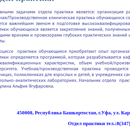
динатуры
з обучающихся БГМУ
Расписание
Профсоюзный комитет
ная программа развития
Антитеррор
кие исследования и
Диссертационные советы
вными задачами отдела практики является: организация 
ьный аккредитационный
ия выпускников
Научно-образовательный
Работа музеев на кафедрах
я, ЛЭК
ная/Производственная клиническая практика обучающихся сос
медицинский кластер
Аспирантура
ется важнейшим звеном в подготовке высококвалифицирова
ие граждан
ентр
Фотогалерея
БГМУ - ВУЗ здорового образа 
«Нижневолжский»
тики обучающихся является закрепление знаний, полученных
рии мегагранта
Полезные интернет-ссылки
щими врачами и провизорами глубоких практических знаний и
анковской картой
тету 90 лет
Реорганизация вуза
Университету 85 лет
ты.
ия для студентов
ейтингах университетов
Я-профессионал
Управление инновационной
твет
деятельности
оцессе практики обучающиеся приобретают опыт организат
ое отделение «Движение
Альманах "Исторический вестни
тики определяется программой, которая разрабатывается ка
 БГМУ
квалификационных характеристик, объем учебной/произв
орий БГМУ
Евразийский НОЦ
обучение
Социальная работа в системе
ерситета. Учебная/производственная практика проводитс
здравоохранения
ницах, поликлиниках для взрослых и детей, в учреждениях са
рольно-аналитических лабораториях. Начальник отдела прак
иональное обучение
Инновационные образователь
улина Альфия Ягуфаровна.
проекты
4
50008, Республика Башкортостан, г.Уфа, ул. Кар
Отдел практики
тел.:8(347