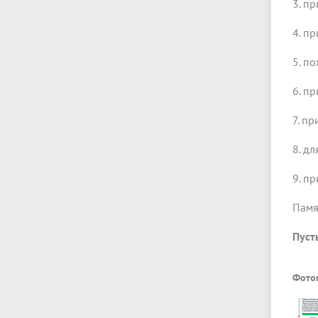
3. п
4. п
5. п
6. п
7. п
8. д
9. п
Памя
Пуст
Фото