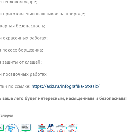
ри тепловом ударе;
ри приготовлении шашлыков на природе;
ожарная безопасность;
ри окрасочных работах;
ри покосе борщевика;
ля защиты от клещей;
ри посадочных работах
тки по ссылке:
https://asiz.ru/infografika-ot-asiz/
ь ваше лето будет интересным, насыщенным и безопасным!
галерея