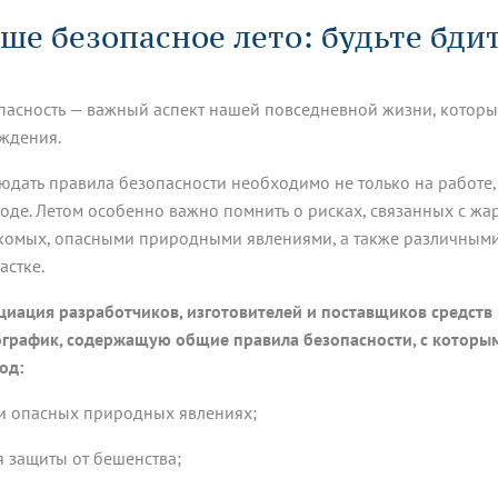
динатуры
з обучающихся БГМУ
Расписание
Профсоюзный комитет
ная программа развития
ше безопасное лето: будьте бди
Антитеррор
кие исследования и
Диссертационные советы
ьный аккредитационный
ия выпускников
Научно-образовательный
Работа музеев на кафедрах
я, ЛЭК
медицинский кластер
Аспирантура
ие граждан
ентр
Фотогалерея
БГМУ - ВУЗ здорового образа 
«Нижневолжский»
пасность — важный аспект нашей повседневной жизни, который
рии мегагранта
Полезные интернет-ссылки
анковской картой
тету 90 лет
Реорганизация вуза
Университету 85 лет
ждения.
ия для студентов
ейтингах университетов
Я-профессионал
Управление инновационной
твет
деятельности
юдать правила безопасности необходимо не только на работе, 
ое отделение «Движение
Альманах "Исторический вестни
оде. Летом особенно важно помнить о рисках, связанных с жа
 БГМУ
комых, опасными природными явлениями, а также различным
орий БГМУ
Евразийский НОЦ
обучение
Социальная работа в системе
астке.
здравоохранения
циация разработчиков, изготовителей и поставщиков средст
иональное обучение
Инновационные образователь
график, содержащую общие правила безопасности, с которым
проекты
од:
ри опасных природных явлениях;
ля защиты от бешенства;