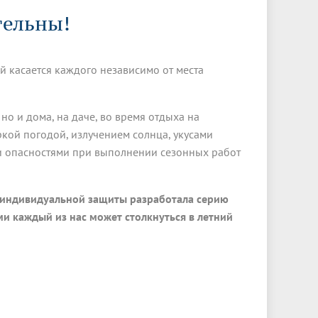
Менеджмент качества
Лицензии
Совет кураторов
тельны!
Сведения об образовательной
Докторантура
организации
Государственная итоговая аттестация
Выпускники БГМУ – ветераны ВОВ
Грантовые фонды
жизни
Карта сайта
Внутренняя оценка качества
Юбиляры
 касается каждого независимо от места
образования
Научные издания
Трансформация университета
Празднование 75-летия Победы в
Всероссийская студенческая
Публикационная активность
Великой Отечественной войне
олимпиада по хирургии с
но и дома, на даче, во время отдыха на
к"
НИИ кардиологии
«МЕДМОЛ»
международным участием
ркой погодой, излучением солнца, укусами
и опасностями при выполнении сезонных работ
Научная ординатура
Новые образовательные программы
Электронная учебная библиотека
в индивидуальной защиты разработала серию
ные
Аккредитация специалиста
и каждый из нас может столкнуться в летний
Наставничество в сфере
здравоохранения