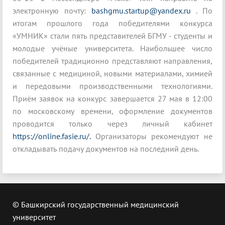
электронную почту:
bashgmu.startup@yandex.ru
. По
итогам прошлого года победителями конкурса
«УМНИК» стали пять представителей БГМУ - студенты и
молодые учёные университета. Наибольшее число
победителей традиционно представляют направления,
связанные с медициной, новыми материалами, химией
и передовыми производственными технологиями.
Приём заявок на конкурс завершается 27 мая в 12:00
по московскому времени, оформление документов
проводится только через личный кабинет
https://online.fasie.ru/.
Организаторы рекомендуют не
откладывать подачу документов на последний день.
© Башкирский государственный медицинский
университет