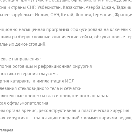
ссия и страны СНГ: Узбекистан, Казахстан, Азербайджан, Таджи
льнее зарубежье: Индия, ОАЭ, Китай, Япония, Германия, Франци
иционно насыщенная программа сфокусирована на ключевых 
тники разберут сложные клинические кейсы, обсудят новые те
альных демонстраций.
евые направления:
логия роговицы и рефракционная хирургия
ностика и терапия глаукомы
ргия катаракты и имплантация ИОЛ
левания стекловидного тела и сетчатки
алительные процессы глаз и придаточного аппарата
кая офтальмопатология
мы органа зрения, реконструктивная и пластическая хирургия
ая хирургия» — трансляции операций с комментариями ведущ
галерея