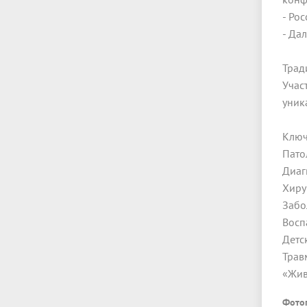
- Ро
- Да
Трад
Учас
уник
Ключ
Пато
Диаг
Хиру
Забо
Восп
Детс
Трав
«Жив
Фото