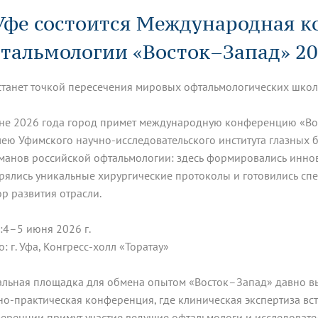
динатуры
з обучающихся БГМУ
Расписание
Профсоюзный комитет
ная программа развития
Уфе состоится Международная 
Антитеррор
кие исследования и
Диссертационные советы
ьный аккредитационный
ия выпускников
Научно-образовательный
Работа музеев на кафедрах
я, ЛЭК
тальмологии «Восток–Запад» 2
медицинский кластер
Аспирантура
ие граждан
ентр
Фотогалерея
БГМУ - ВУЗ здорового образа 
«Нижневолжский»
рии мегагранта
Полезные интернет-ссылки
анковской картой
тету 90 лет
Реорганизация вуза
Университету 85 лет
станет точкой пересечения мировых офтальмологических школ
ия для студентов
ейтингах университетов
Я-профессионал
Управление инновационной
твет
деятельности
не 2026 года город примет международную конференцию «Во
ое отделение «Движение
Альманах "Исторический вестни
ею Уфимского научно-исследовательского института глазных бо
 БГМУ
орий БГМУ
Евразийский НОЦ
обучение
Социальная работа в системе
манов российской офтальмологии: здесь формировались инно
здравоохранения
рялись уникальные хирургические протоколы и готовились спе
ор развития отрасли.
иональное обучение
Инновационные образователь
проекты
:4–5 июня 2026 г.
о: г. Уфа, Конгресс-холл «Торатау»
альная площадка для обмена опытом «Восток–Запад» давно вы
но-практическая конференция, где клиническая экспертиза вст
еренции примут участие ведущие офтальмологи и исследовател