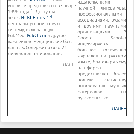
издательствами
впервые представлена в январе
научной литературы,
[3]
1996 года
. Доступна
профессиональными
[en]
через
NCBI-Entrez
—
ассоциациями, вузами
центральную поисковую
и другими научными
систему, включающую
организациями. В
PubMed,
PubChem
и другие
Google Scholar
важнейшие медицинские базы
индексируется
данных. Содержит около 25
большее количество
миллионов цитирований.
журналов на русском
языке, благодаря чему
ДАЛЕЕ
платформа
предоставляет более
полную статистику
цитирования научных
материалов на
русском языке.
ДАЛЕЕ