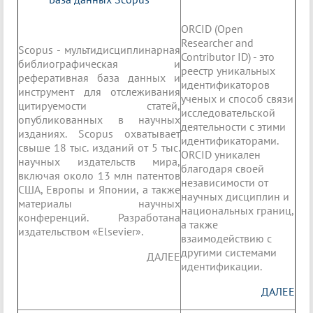
ORCID (Open
Researcher and
Scopus - мультидисциплинарная
Contributor ID) - это
библиографическая и
реестр уникальных
реферативная база данных и
идентификаторов
инструмент для отслеживания
ученых и способ связи
цитируемости статей,
исследовательской
опубликованных в научных
деятельности с этими
изданиях. Scopus охватывает
идентификаторами.
свыше 18 тыс. изданий от 5 тыс.
ORCID уникален
научных издательств мира,
благодаря своей
включая около 13 млн патентов
независимости от
США, Европы и Японии, а также
научных дисциплин и
материалы научных
национальных границ,
конференций. Разработана
а также
издательством «Elsevier».
взаимодействию с
другими системами
ДАЛЕЕ
идентификации.
ДАЛЕЕ