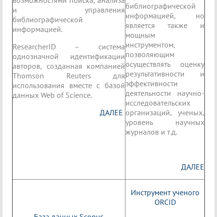
возможностями поиска, анализа
библиографической
и управления
информацией, но
библиографической
является также и
информацией.
мощным
инструментом,
ResearcherID – система
позволяющим
однозначной идентификации
осуществлять оценку
авторов, созданная компанией
результативности и
Thomson Reuters для
эффективности
использования вместе с базой
деятельности научно-
данных Web of Science.
исследовательских
ДАЛЕЕ
организаций, ученых,
уровень научных
журналов и т.д.
ДАЛЕЕ
Инструмент ученого
ORCID
База данных Scopus