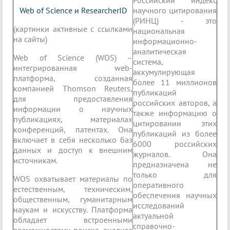
Российский индекс
Web of Science и ResearcherID
научного цитирования
(РИНЦ) - это
(картинки активные с ссылками
национальная
на сайты)
информационно-
аналитическая
Web of Science (WOS) –
система,
интегрированная web-
аккумулирующая
платформа, созданная
более 11 миллионов
компанией Thomson Reuters,
публикаций
для предоставления
российских авторов, а
информации о научных
также информацию о
публикациях, материалах
цитировании этих
конференций, патентах. Она
публикаций из более
включает в себя несколько баз
6000 российских
данных и доступ к внешним
журналов. Она
источникам.
предназначена не
только для
WOS охватывает материалы по
оперативного
естественным, техническим,
обеспечения научных
общественным, гуманитарным
исследований
наукам и искусству. Платформа
актуальной
обладает встроенными
справочно-