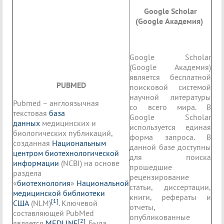
Google Scholar
(Google Академия)
Google Scholar
(Google Академия)
является бесплатной
PUBMED
поисковой системой
научной литературы
Pubmed – англоязычная
со всего мира. В
текстовая
база
Google Scholar
данных
медицинских и
используется единая
биологических публикаций,
форма запроса. В
созданная
Национальным
данной базе доступны
центром биотехнологической
для поиска
информации
(NCBI) на основе
прошедшие
раздела
рецензирование
«
биотехнология
»
Национальной
статьи, диссертации,
медицинской библиотеки
книги, рефераты и
[1]
США
(NLM)
. Ключевой
отчеты,
составляющей PubMed
опубликованные
[2]
является
MEDLINE
. Была