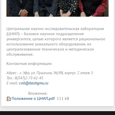
Центральная научно-исследовательская лаборатория
(ЦНИЛ) – базовое научное подразделение
университета, целью которого является рациональное
использование уникального оборудования, их
централизованное техническое и методическое
обслуживание.
Контактная информация:
Адрес: г. Уфа, ул. Пушкина, 96/98, корпус 7, этаж 5
Тел.: 8(347)2-73-61-45
E-mail:
cnil@bashgmu.ru
Вложения:
Положение о ЦНИЛ.pdf
111 kB