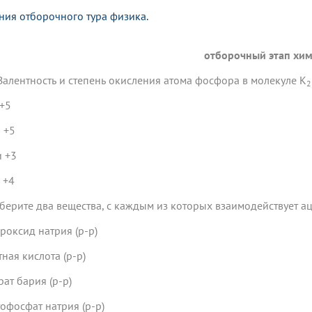
ния отборочного тура физика.
отборочный этап хи
алентность и степень окисления атома фосфора в молекуле K
2
 +5
и +5
и +3
и +4
ыберите два вещества, с каждым из которых взаимодействует аце
дроксид натрия (р-р)
тная кислота (р-р)
рат бария (р-р)
тофосфат натрия (р-р)