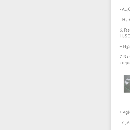
- Al
4
- H
2
6. Г
H
S
2
= H
2
7. В
стер
+ Ag
- C
A
2