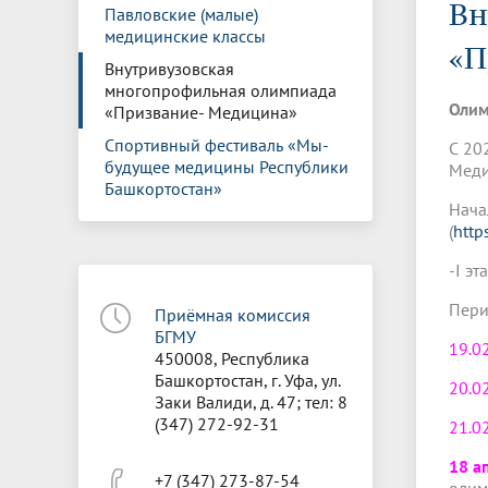
Вн
Управление международной
Отдел ор
Профсою
Павловские (малые)
Электронный ящик доверия
Комплекс
деятельности
Итоги научно-исследовательской
Клиничес
медицинские классы
Санаторий-профилакторий БГМУ
Совет обучающихся
БГМУ
Федерал
Ассоциац
«П
работы
испытани
Внутривузовская
центр
многопрофильная олимпиада
Абитуриенту
Золотой фонд БГМУ
Обращен
Медиа ц
Олим
«Призвание- Медицина»
Конференции и форумы
Лаборато
Видеогалерея
Жизнь иностранных студентов БГМУ
Оплата б
Универси
Спортивный фестиваль «Мы-
С 20
Информация для инвалидов и лиц с
Проблемные научные комиссии
Информац
БГМУ в р
будущее медицины Республики
Меди
Эндаумент
Вопрос-о
ограниченными возможностями
Башкортостан»
Штаб студенческих отрядов БГМУ
Первичн
здоровья
Нача
Первых»
(
http
Институт урологии и клинической
Репозит
Медицинский инспектор
Онлайн 
онкологии
-I э
Пери
Приёмная комиссия
Независимая оценка качества
Професс
БГМУ
образования
19.0
450008, Республика
Башкортостан, г. Уфа, ул.
20.0
Заки Валиди, д. 47; тел: 8
(347) 272-92-31
21.0
18 а
+7 (347) 273-87-54