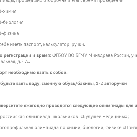
пиады, прошедших отборочный этап, время проведения
0-химия
0-биология
0-физика
себе иметь паспорт, калькулятор, ручки.
о регистрации и время:
ФГБОУ ВО БГМУ Минздрава России, учеб
альная, д.2 А..
орт необходимо взять с собой.
абудьте взять воду, сменную обувь/бахилы, 1-2 авторучки
иверситете ежегодно проводятся следующие олимпиады для 
ероссийская олимпиада школьников «Будущее медицины»;
огопрофильная олимпиада по химии, биологии, физике «Приз