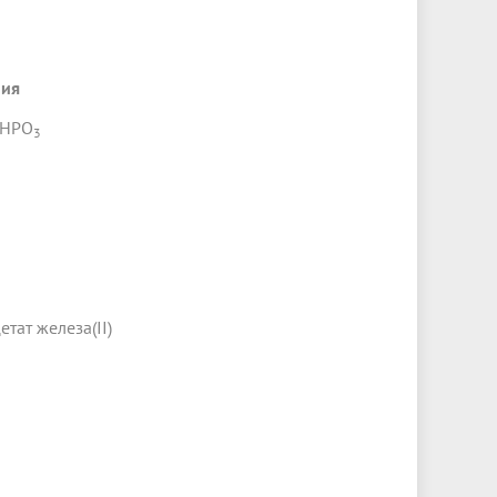
мия
HPO
3
тат железа(II)