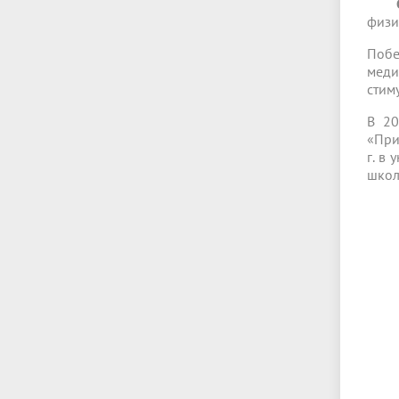
физи
Побе
меди
стим
В 20
«При
г. в
школ