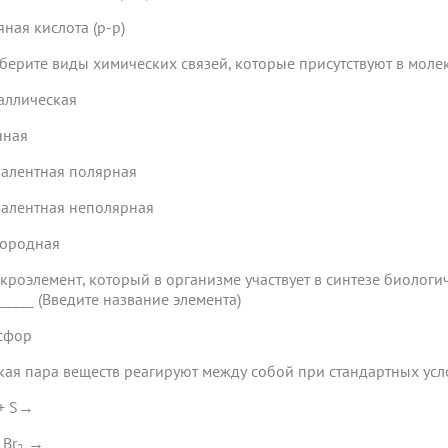
яная кислота (р-р)
ыберите виды химических связей, которые присутствуют в моле
таллическая
нная
валентная полярная
валентная неполярная
дородная
акроэлемент, который в организме участвует в синтезе биологи
______ (Введите название элемента)
сфор
акая пара веществ реагируют между собой при стандартных ус
+ S→
 Br
→
2