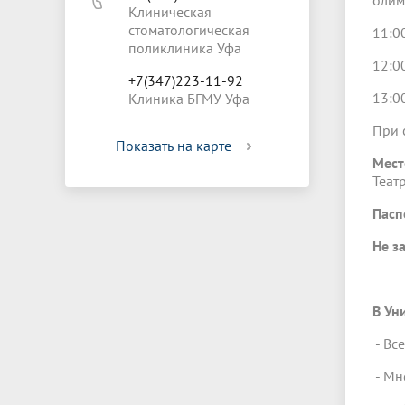
олим
Клиническая
стоматологическая
11:0
поликлиника Уфа
12:0
+7(347)223-11-92
13:0
Клиника БГМУ Уфа
При 
Показать на карте
Мест
Театр
Пасп
Не з
В Ун
- Вс
- Мн