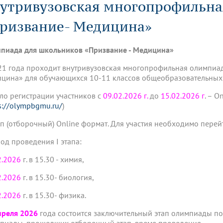
утривузовская многопрофильна
динатуры
з обучающихся БГМУ
Расписание
Профсоюзный комитет
ная программа развития
Антитеррор
кие исследования и
Диссертационные советы
ьный аккредитационный
ия выпускников
ризвание- Медицина»
Научно-образовательный
Работа музеев на кафедрах
я, ЛЭК
медицинский кластер
Аспирантура
ие граждан
ентр
Фотогалерея
БГМУ - ВУЗ здорового образа 
«Нижневолжский»
пиада для школьников «Призвание - Медицина»
рии мегагранта
Полезные интернет-ссылки
анковской картой
тету 90 лет
Реорганизация вуза
Университету 85 лет
21 года проходит внутривузовская многопрофильная олимпиад
ия для студентов
ейтингах университетов
Я-профессионал
Управление инновационной
цина» для обучающихся 10-11 классов общеобразовательных
твет
деятельности
ое отделение «Движение
Альманах "Исторический вестни
ло регистрации участников c
09.02.2026 г.
до
15.02.2026 г
. – 
 БГМУ
s://olympbgmu.ru/
)
орий БГМУ
Евразийский НОЦ
обучение
Социальная работа в системе
здравоохранения
тап (отборочный) Online формат. Для участия необходимо перейт
од проведения I этапа:
иональное обучение
Инновационные образователь
проекты
2.2026
г. в 15.30 - химия,
2.2026
г. в 15.30- биология,
2.2026
г. в 15.30- физика.
преля 2026
года состоится заключительный этап олимпиады по