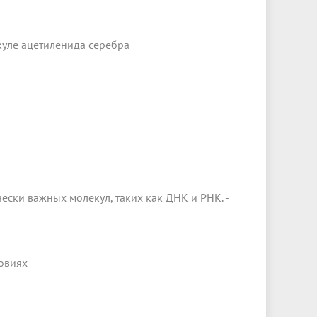
куле ацетиленида серебра
чески важных молекул, таких как ДНК и РНК. -
ловиях