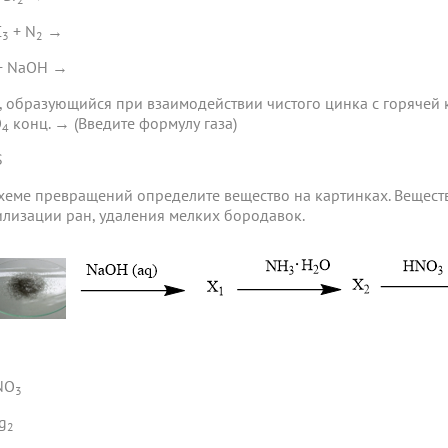
C
+ N
→
3
2
+ NaOH →
аз, образующийся при взаимодействии чистого цинка с горячей
O
конц. → (Введите формулу газа)
4
S
 схеме превращений определите вещество на картинках. Вещест
илизации ран, удаления мелких бородавок.
NO
3
g
2