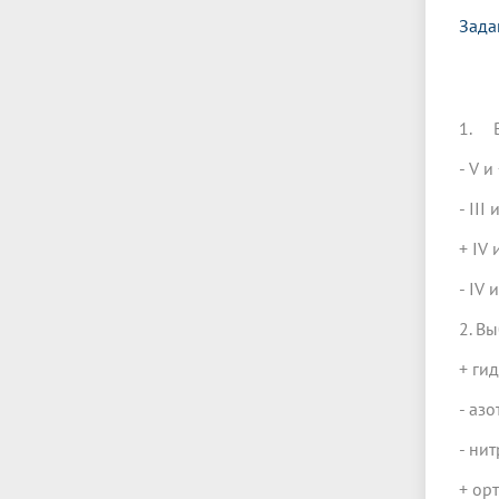
Зада
1. В
- V и
- III 
+ IV 
- IV 
2. В
+ ги
- азо
- нит
+ ор