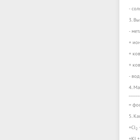
- сол
3. В
- ме
+ ио
+ ко
+ ко
- во
4. М
____
= фо
5. К
+Сl
2
+KI +